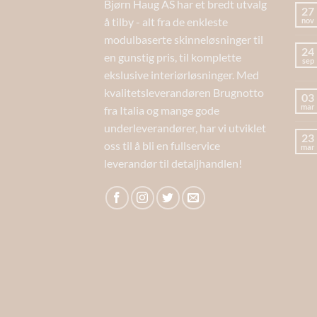
Bjørn Haug AS har et bredt utvalg
27
å tilby - alt fra de enkleste
nov
modulbaserte skinneløsninger til
24
en gunstig pris, til komplette
sep
ekslusive interiørløsninger. Med
kvalitetsleverandøren Brugnotto
03
mar
fra Italia og mange gode
underleverandører, har vi utviklet
23
oss til å bli en fullservice
mar
leverandør til detaljhandlen!