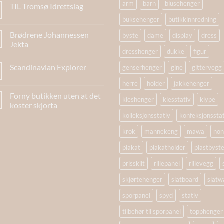
arm
barn
blusehenger
TIL Tromsø Idrettslag
buksehenger
butikkinnredning
Brødrene Johannessen
byste
dame
display
dress
Jekta
dresshenger
dukke
figur
Scandinavian Explorer
genserhenger
gine
gittervegg
herre
holder
jakkehenger
Forny butikken uten at det
kleshenger
klesstativ
klype
koster skjorta
kolleksjonsstativ
konfeksjonssta
krok
mannekeng
mawa
non
plakat
plakatholder
plastbyst
prisskilt
rillepanel
rillevegg
skjørtehenger
slatboard
slatwa
sporpanel
spyd
stativ
tilbehør til sporpanel
topphenger