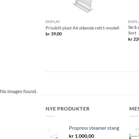
DISPLAY
DISPL
Skrå 
0x200cm
Prisskilt plast A6 stående rett t-modell
Sort
kr
39,00
kr
22
No images found.
NYE PRODUKTER
ME
Propress steamer stang
kr
1.000,00