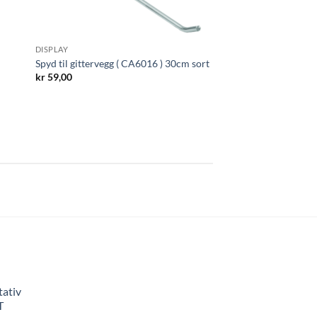
DISPLAY
Spyd til gittervegg ( CA6016 ) 30cm sort
kr
59,00
tativ
T