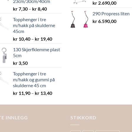
23cm/30cm/40cm
kr
2.690,00
Prisområde:
kr
7,30
–
kr
8,40
290 Propress liten
kr 7,30
Topphenger i tre
til
kr
6.590,00
m/hakk på skulderne
kr 8,40
45cm
Prisområde:
kr
10,40
–
kr
19,40
kr 10,40
130 Skjerfklemme plast
til
5cm
kr 19,40
kr
3,50
Topphenger i tre
m/hakk og gummi på
skulderne 45 cm
Prisområde:
kr
11,90
–
kr
13,40
kr 11,90
til
kr 13,40
TE INNLEGG
STIKKORD