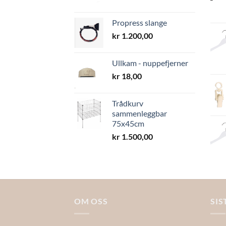
Propress slange
kr
1.200,00
Ullkam - nuppefjerner
kr
18,00
Trådkurv
sammenleggbar
75x45cm
kr
1.500,00
OM OSS
SIS