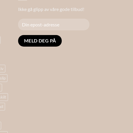
Ikke gå glipp av våre gode tilbud!
Alternative:
tiv
slip
e
skilt
ll