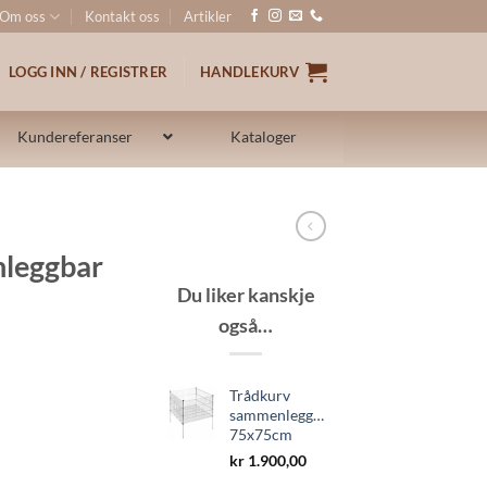
Om oss
Kontakt oss
Artikler
LOGG INN / REGISTRER
HANDLEKURV
Kundereferanser
Kataloger
leggbar
Du liker kanskje
også…
Trådkurv
sammenleggbar
75x75cm
 antall
kr
1.900,00