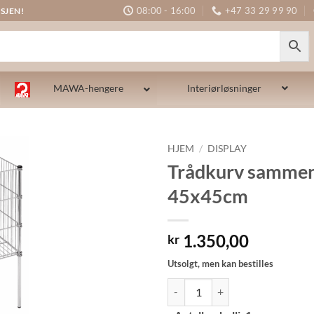
08:00 - 16:00
+47 33 29 99 90
SJEN!
MAWA-hengere
Interiørløsninger
HJEM
/
DISPLAY
Trådkurv sammen
45x45cm
1.350,00
kr
Utsolgt, men kan bestilles
Trådkurv sammenleggbar 45x45cm
Alternative: