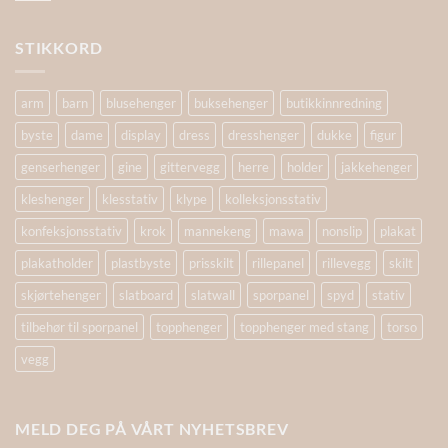
STIKKORD
arm
barn
blusehenger
buksehenger
butikkinnredning
byste
dame
display
dress
dresshenger
dukke
figur
genserhenger
gine
gittervegg
herre
holder
jakkehenger
kleshenger
klesstativ
klype
kolleksjonsstativ
konfeksjonsstativ
krok
mannekeng
mawa
nonslip
plakat
plakatholder
plastbyste
prisskilt
rillepanel
rillevegg
skilt
skjørtehenger
slatboard
slatwall
sporpanel
spyd
stativ
tilbehør til sporpanel
topphenger
topphenger med stang
torso
vegg
MELD DEG PÅ VÅRT NYHETSBREV