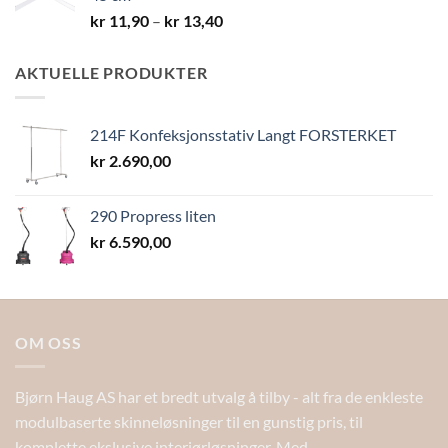
Prisområde:
kr
11,90
–
kr
13,40
kr 11,90
til
AKTUELLE PRODUKTER
kr 13,40
214F Konfeksjonsstativ Langt FORSTERKET
kr
2.690,00
290 Propress liten
kr
6.590,00
OM OSS
Bjørn Haug AS har et bredt utvalg å tilby - alt fra de enkleste
modulbaserte skinneløsninger til en gunstig pris, til
komplette ekslusive interiørløsninger. Med