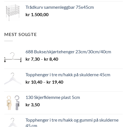
Trådkurv sammenleggbar 75x45cm
kr
1.500,00
MEST SOLGTE
688 Bukse/skjørtehenger 23cm/30cm/40cm
Prisområde:
kr
7,30
–
kr
8,40
kr 7,30
til
Topphenger i tre m/hakk på skulderne 45cm
kr 8,40
Prisområde:
kr
10,40
–
kr
19,40
kr 10,40
til
130 Skjerfklemme plast 5cm
kr 19,40
kr
3,50
Topphenger i tre m/hakk og gummi på skulderne
45 cm