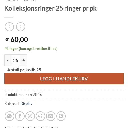
Kolleksjonsringer 25 ringer pr pk
60,00
kr
På lager (kan også restbestilles)
Kolleksjonsringer 25 ringer pr pk antall
Alternative:
Antall pr kolli:
25
LEGG I HANDLEKURV
Produktnummer:
7046
Kategori:
Display