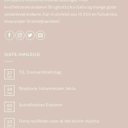
kvalitetsleverandøren Brugnotto fra Italia og mange gode
underleverandører, har vi utviklet oss til å bli en fullservice
leverandør til detaljhandlen!
SISTE INNLEGG
TIL Tromsø Idrettslag
27
nov
Brødrene Johannessen Jekta
24
sep
Scandinavian Explorer
03
mar
Forny butikken uten at det koster skjorta
23
mar