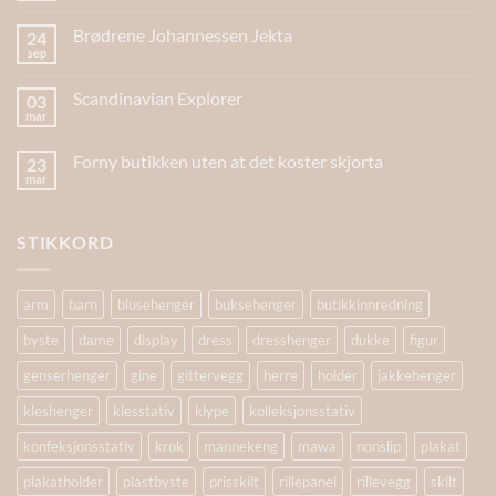
Brødrene Johannessen Jekta
24
sep
Scandinavian Explorer
03
mar
Forny butikken uten at det koster skjorta
23
mar
STIKKORD
arm
barn
blusehenger
buksehenger
butikkinnredning
byste
dame
display
dress
dresshenger
dukke
figur
genserhenger
gine
gittervegg
herre
holder
jakkehenger
kleshenger
klesstativ
klype
kolleksjonsstativ
konfeksjonsstativ
krok
mannekeng
mawa
nonslip
plakat
plakatholder
plastbyste
prisskilt
rillepanel
rillevegg
skilt