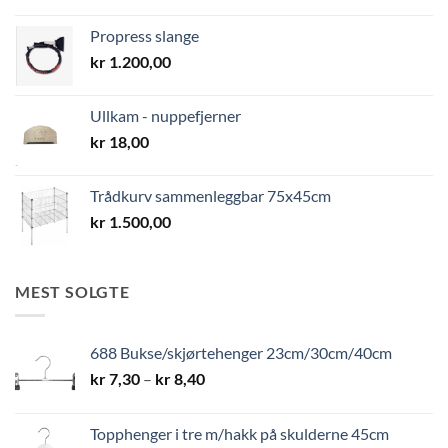
Propress slange
kr
1.200,00
Ullkam - nuppefjerner
kr
18,00
Trådkurv sammenleggbar 75x45cm
kr
1.500,00
MEST SOLGTE
688 Bukse/skjørtehenger 23cm/30cm/40cm
Prisområde:
kr
7,30
–
kr
8,40
kr 7,30
til
Topphenger i tre m/hakk på skulderne 45cm
kr 8,40