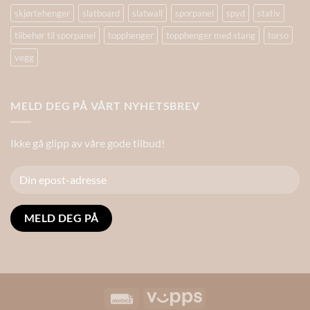
skjørtehenger
slatboard
slatwall
sporpanel
spyd
stativ
tilbehør til sporpanel
topphenger
topphenger med stang
torso
vegg
MELD DEG PÅ VÅRT NYHETSBREV
Ikke gå glipp av våre gode tilbud!
Alternative:
Invoice
Vipps