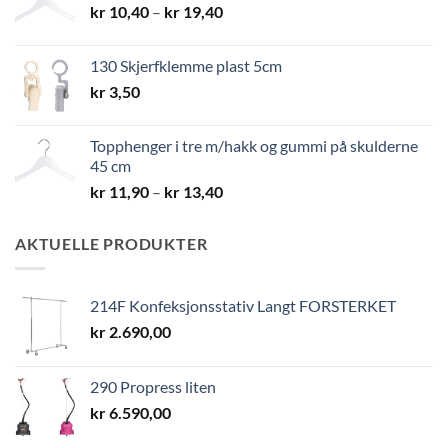
Prisområde:
kr
10,40
–
kr
19,40
kr 10,40
til
130 Skjerfklemme plast 5cm
kr 19,40
kr
3,50
Topphenger i tre m/hakk og gummi på skulderne
45 cm
Prisområde:
kr
11,90
–
kr
13,40
kr 11,90
til
AKTUELLE PRODUKTER
kr 13,40
214F Konfeksjonsstativ Langt FORSTERKET
kr
2.690,00
290 Propress liten
kr
6.590,00