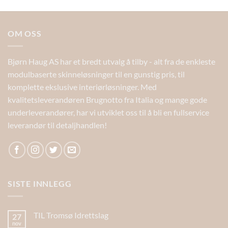
OM OSS
Bjørn Haug AS har et bredt utvalg å tilby - alt fra de enkleste
modulbaserte skinneløsninger til en gunstig pris, til
komplette ekslusive interiørløsninger. Med
kvalitetsleverandøren Brugnotto fra Italia og mange gode
underleverandører, har vi utviklet oss til å bli en fullservice
leverandør til detaljhandlen!
SISTE INNLEGG
TIL Tromsø Idrettslag
27
nov