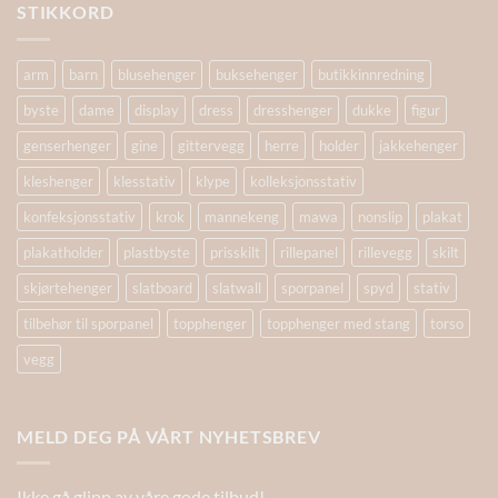
STIKKORD
arm
barn
blusehenger
buksehenger
butikkinnredning
byste
dame
display
dress
dresshenger
dukke
figur
genserhenger
gine
gittervegg
herre
holder
jakkehenger
kleshenger
klesstativ
klype
kolleksjonsstativ
konfeksjonsstativ
krok
mannekeng
mawa
nonslip
plakat
plakatholder
plastbyste
prisskilt
rillepanel
rillevegg
skilt
skjørtehenger
slatboard
slatwall
sporpanel
spyd
stativ
tilbehør til sporpanel
topphenger
topphenger med stang
torso
vegg
MELD DEG PÅ VÅRT NYHETSBREV
Ikke gå glipp av våre gode tilbud!