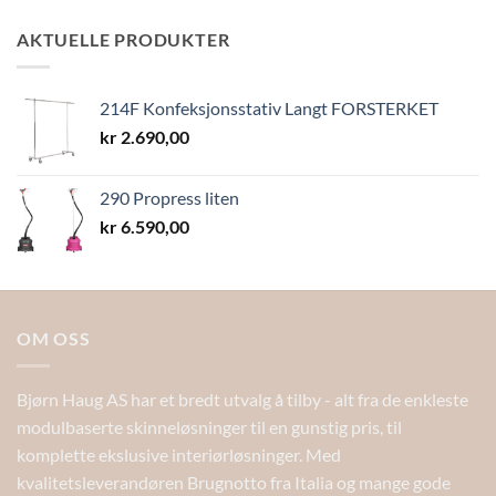
kr 11,90
til
AKTUELLE PRODUKTER
kr 13,40
214F Konfeksjonsstativ Langt FORSTERKET
kr
2.690,00
290 Propress liten
kr
6.590,00
OM OSS
Bjørn Haug AS har et bredt utvalg å tilby - alt fra de enkleste
modulbaserte skinneløsninger til en gunstig pris, til
komplette ekslusive interiørløsninger. Med
kvalitetsleverandøren Brugnotto fra Italia og mange gode