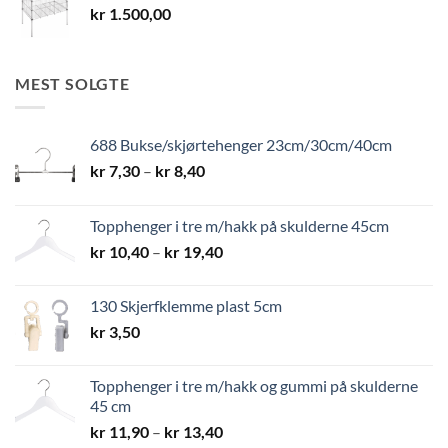
kr
1.500,00
MEST SOLGTE
688 Bukse/skjørtehenger 23cm/30cm/40cm
Prisområde:
kr
7,30
–
kr
8,40
kr 7,30
til
Topphenger i tre m/hakk på skulderne 45cm
kr 8,40
Prisområde:
kr
10,40
–
kr
19,40
kr 10,40
til
130 Skjerfklemme plast 5cm
kr 19,40
kr
3,50
Topphenger i tre m/hakk og gummi på skulderne
45 cm
Prisområde:
kr
11,90
–
kr
13,40