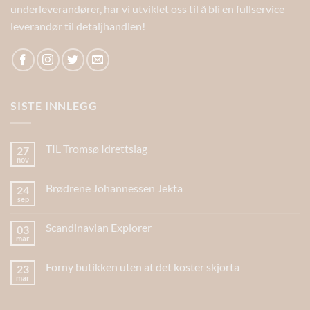
underleverandører, har vi utviklet oss til å bli en fullservice
leverandør til detaljhandlen!
SISTE INNLEGG
TIL Tromsø Idrettslag
27
nov
Brødrene Johannessen Jekta
24
sep
Scandinavian Explorer
03
mar
Forny butikken uten at det koster skjorta
23
mar