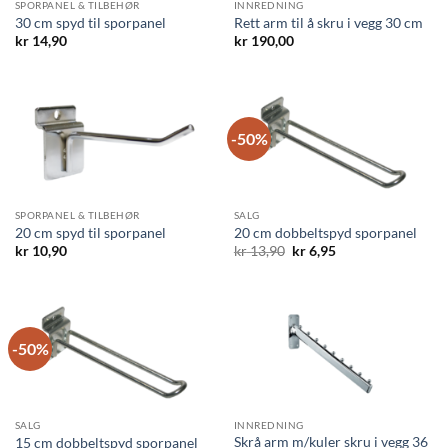
SPORPANEL & TILBEHØR
INNREDNING
30 cm spyd til sporpanel
Rett arm til å skru i vegg 30 cm
kr
14,90
kr
190,00
-50%
SPORPANEL & TILBEHØR
SALG
20 cm spyd til sporpanel
20 cm dobbeltspyd sporpanel
Opprinnelig
Nåværende
kr
10,90
kr
13,90
kr
6,95
pris
pris
var:
er:
kr 13,90.
kr 6,95.
-50%
SALG
INNREDNING
Skrå arm m/kuler skru i vegg 36
15 cm dobbeltspyd sporpanel