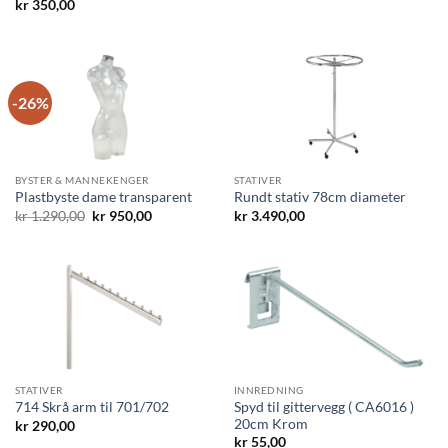
kr
350,00
-26%
BYSTER & MANNEKENGER
STATIVER
Plastbyste dame transparent
Rundt stativ 78cm diameter
Opprinnelig
Nåværende
kr
1.290,00
kr
950,00
kr
3.490,00
pris
pris
var:
er:
kr 1.290,00.
kr 950,00.
STATIVER
INNREDNING
Spyd til gittervegg ( CA6016 )
714 Skrå arm til 701/702
20cm Krom
kr
290,00
kr
55,00