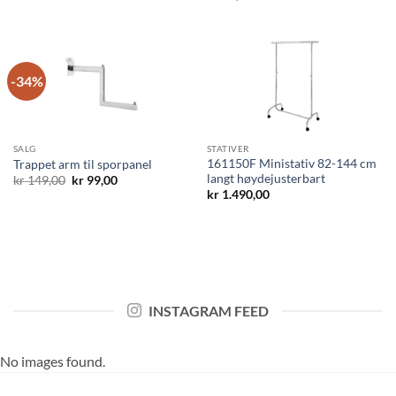
-34%
SALG
STATIVER
161150F Ministativ 82-144 cm
Trappet arm til sporpanel
langt høydejusterbart
Opprinnelig
Nåværende
kr
149,00
kr
99,00
pris
pris
kr
1.490,00
var:
er:
kr 149,00.
kr 99,00.
INSTAGRAM FEED
No images found.