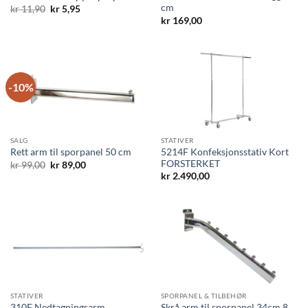
cm
Opprinnelig
Nåværende
kr
11,90
kr
5,95
pris
pris
kr
169,00
var:
er:
kr 11,90.
kr 5,95.
-10%
SALG
STATIVER
5214F Konfeksjonsstativ Kort
Rett arm til sporpanel 50 cm
FORSTERKET
Opprinnelig
Nåværende
kr
99,00
kr
89,00
pris
pris
kr
2.490,00
var:
er:
kr 99,00.
kr 89,00.
STATIVER
SPORPANEL & TILBEHØR
310F Nedtagningsarm
Skrå arm til sporpanel 34cm 8