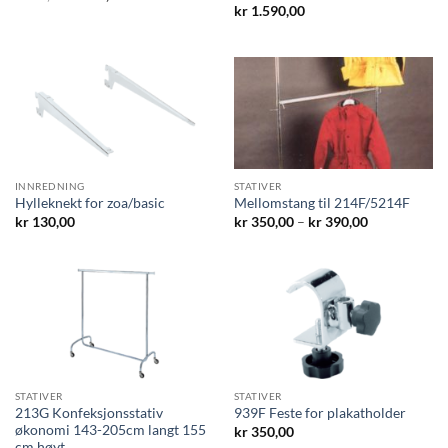
pris
pris
kr
1.590,00
var:
er:
kr 89,00.
kr 49,00.
INNREDNING
STATIVER
Hylleknekt for zoa/basic
Mellomstang til 214F/5214F
Prisområde:
kr
130,00
kr
350,00
–
kr
390,00
kr 350,00
til
kr 390,00
STATIVER
STATIVER
213G Konfeksjonsstativ
939F Feste for plakatholder
økonomi 143-205cm langt 155
kr
350,00
cm høyt