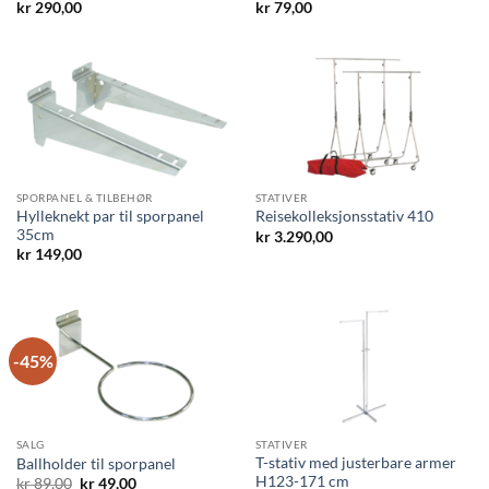
kr
290,00
kr
79,00
SPORPANEL & TILBEHØR
STATIVER
Hylleknekt par til sporpanel
Reisekolleksjonsstativ 410
35cm
kr
3.290,00
kr
149,00
-45%
SALG
STATIVER
T-stativ med justerbare armer
Ballholder til sporpanel
H123-171 cm
Opprinnelig
Nåværende
kr
89,00
kr
49,00