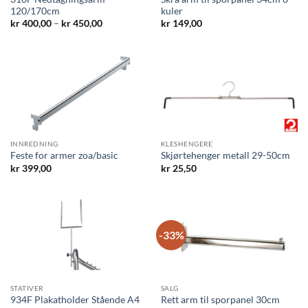
120/170cm
kuler
Prisområde:
kr
400,00
–
kr
450,00
kr
149,00
kr 400,00
til
kr 450,00
INNREDNING
KLESHENGERE
Feste for armer zoa/basic
Skjørtehenger metall 29-50cm
kr
399,00
kr
25,50
-33%
STATIVER
SALG
934F Plakatholder Stående A4
Rett arm til sporpanel 30cm