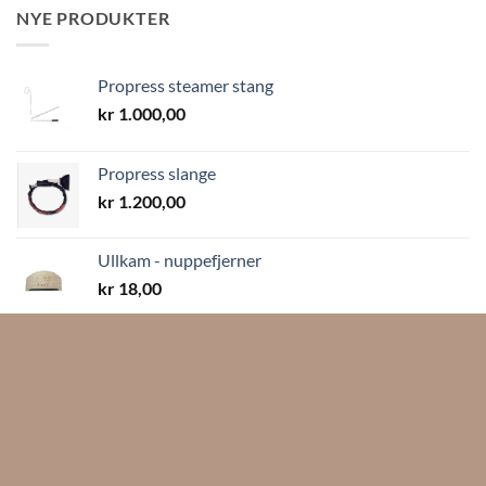
NYE PRODUKTER
Propress steamer stang
kr
1.000,00
Propress slange
kr
1.200,00
Ullkam - nuppefjerner
kr
18,00
Trådkurv sammenleggbar 75x45cm
kr
1.500,00
MEST SOLGTE