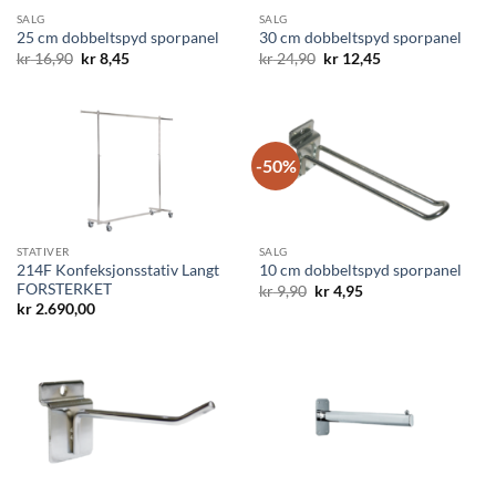
SALG
SALG
25 cm dobbeltspyd sporpanel
30 cm dobbeltspyd sporpanel
Opprinnelig
Nåværende
Opprinnelig
Nåværende
kr
16,90
kr
8,45
kr
24,90
kr
12,45
pris
pris
pris
pris
var:
er:
var:
er:
kr 16,90.
kr 8,45.
kr 24,90.
kr 12,45.
-50%
STATIVER
SALG
214F Konfeksjonsstativ Langt
10 cm dobbeltspyd sporpanel
FORSTERKET
Opprinnelig
Nåværende
kr
9,90
kr
4,95
pris
pris
kr
2.690,00
var:
er:
kr 9,90.
kr 4,95.