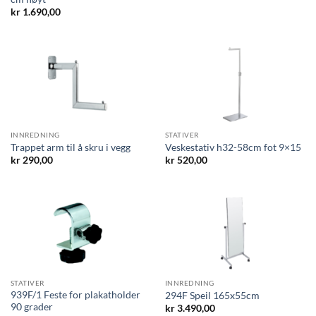
kr
1.690,00
INNREDNING
STATIVER
Trappet arm til å skru i vegg
Veskestativ h32-58cm fot 9×15
kr
290,00
kr
520,00
STATIVER
INNREDNING
939F/1 Feste for plakatholder
294F Speil 165x55cm
90 grader
kr
3.490,00