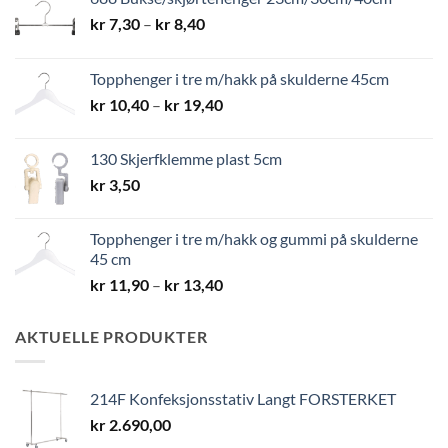
Prisområde:
kr
7,30
–
kr
8,40
kr 7,30
til
Topphenger i tre m/hakk på skulderne 45cm
kr 8,40
Prisområde:
kr
10,40
–
kr
19,40
kr 10,40
til
130 Skjerfklemme plast 5cm
kr 19,40
kr
3,50
Topphenger i tre m/hakk og gummi på skulderne
45 cm
Prisområde:
kr
11,90
–
kr
13,40
kr 11,90
til
AKTUELLE PRODUKTER
kr 13,40
214F Konfeksjonsstativ Langt FORSTERKET
kr
2.690,00