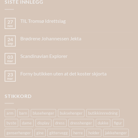
SISTE INNLEGG
TIL Tromsø Idrettslag
27
nov
Brødrene Johannessen Jekta
24
sep
Scandinavian Explorer
03
mar
Forny butikken uten at det koster skjorta
23
mar
STIKKORD
arm
barn
blusehenger
buksehenger
butikkinnredning
byste
dame
display
dress
dresshenger
dukke
figur
genserhenger
gine
gittervegg
herre
holder
jakkehenger