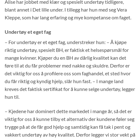
Alise har jobbet med klær og spesielt undertøy tidligere,
blant annet i Det lille under. I tillegg har hun med seg Vera
Kleppe, som har lang erfaring og mye kompetanse om faget.
Undertøy et eget fag
– For undertøy er et eget fag, understreker hun: – Å kjøpe
riktig undertøy, spesielt BH, er faktisk et helsespørsmål for
mange kvinner. Kjøper du en BH av dårlig kvalitet kan det
føre til at du får problemer med nakke og skuldre. Derfor er
det viktig for oss å profilere oss som faghandel, et sted hvor
du får riktig og kyndig hjelp, slår hun fast. – I mange land
kreves det faktisk sertifikat for å kunne selge undertøy, legger
hun til.
– Kjedene har dominert dette markedet i mange år, så det er
viktig for oss å kunne tilby et alternativ der kundene føler seg
trygge på at de får god hjelp og samtidig kan få tak i pent og
vakkert undertøy av høy kvalitet. Derfor legger vi stor vekt på