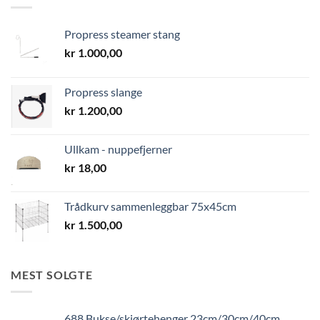
Propress steamer stang
kr
1.000,00
Propress slange
kr
1.200,00
Ullkam - nuppefjerner
kr
18,00
Trådkurv sammenleggbar 75x45cm
kr
1.500,00
MEST SOLGTE
688 Bukse/skjørtehenger 23cm/30cm/40cm