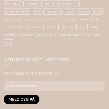
kleshenger
klesstativ
klype
kolleksjonsstativ
konfeksjonsstativ
krok
mannekeng
mawa
nonslip
plakat
plakatholder
plastbyste
prisskilt
rillepanel
rillevegg
skilt
skjørtehenger
slatboard
slatwall
sporpanel
spyd
stativ
tilbehør til sporpanel
topphenger
topphenger med stang
torso
vegg
MELD DEG PÅ VÅRT NYHETSBREV
Ikke gå glipp av våre gode tilbud!