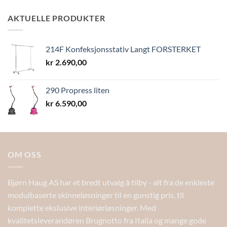
kr 11,90
til
AKTUELLE PRODUKTER
kr 13,40
214F Konfeksjonsstativ Langt FORSTERKET
kr
2.690,00
290 Propress liten
kr
6.590,00
OM OSS
Bjørn Haug AS har et bredt utvalg å tilby - alt fra de enkleste
modulbaserte skinneløsninger til en gunstig pris, til
komplette ekslusive interiørløsninger. Med
kvalitetsleverandøren Brugnotto fra Italia og mange gode