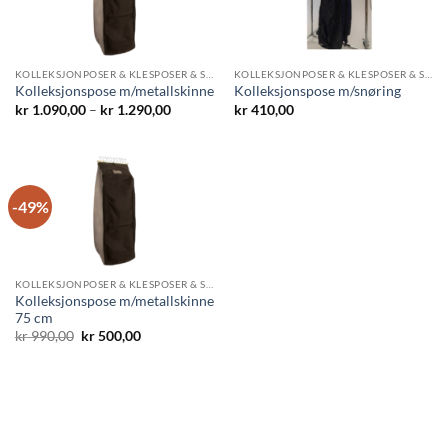
KOLLEKSJONPOSER & KLESPOSER & SKOPOSER
KOLLEKSJONPOSER & KLESPOSER & SKOPOSER
Kolleksjonspose m/metallskinne
Kolleksjonspose m/snøring
Prisområde:
kr
1.090,00
–
kr
1.290,00
kr
410,00
kr 1.090,00
til
kr 1.290,00
-49%
KOLLEKSJONPOSER & KLESPOSER & SKOPOSER
Kolleksjonspose m/metallskinne
75 cm
Opprinnelig
Nåværende
kr
990,00
kr
500,00
pris
pris
var:
er:
kr 990,00.
kr 500,00.