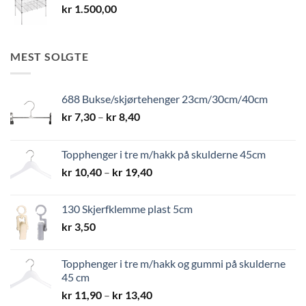
kr
1.500,00
MEST SOLGTE
688 Bukse/skjørtehenger 23cm/30cm/40cm
Prisområde:
kr
7,30
–
kr
8,40
kr 7,30
til
Topphenger i tre m/hakk på skulderne 45cm
kr 8,40
Prisområde:
kr
10,40
–
kr
19,40
kr 10,40
til
130 Skjerfklemme plast 5cm
kr 19,40
kr
3,50
Topphenger i tre m/hakk og gummi på skulderne
45 cm
Prisområde:
kr
11,90
–
kr
13,40