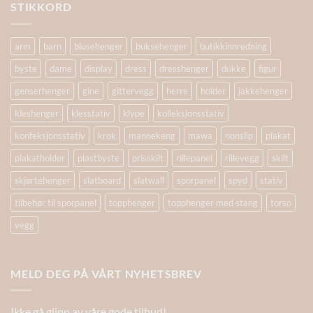
STIKKORD
arm
barn
blusehenger
buksehenger
butikkinnredning
byste
dame
display
dress
dresshenger
dukke
figur
genserhenger
gine
gittervegg
herre
holder
jakkehenger
kleshenger
klesstativ
klype
kolleksjonsstativ
konfeksjonsstativ
krok
mannekeng
mawa
nonslip
plakat
plakatholder
plastbyste
prisskilt
rillepanel
rillevegg
skilt
skjørtehenger
slatboard
slatwall
sporpanel
spyd
stativ
tilbehør til sporpanel
topphenger
topphenger med stang
torso
vegg
MELD DEG PÅ VÅRT NYHETSBREV
Ikke gå glipp av våre gode tilbud!