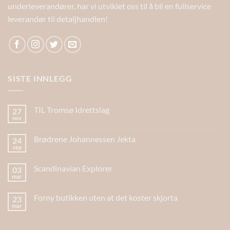
underleverandører, har vi utviklet oss til å bli en fullservice
leverandør til detaljhandlen!
SISTE INNLEGG
TIL Tromsø Idrettslag
27
nov
Brødrene Johannessen Jekta
24
sep
Scandinavian Explorer
03
mar
Forny butikken uten at det koster skjorta
23
mar