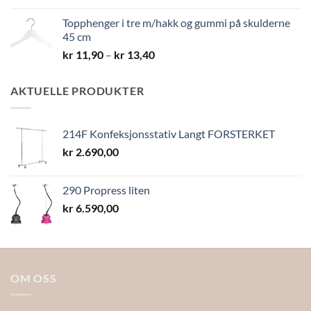
Topphenger i tre m/hakk og gummi på skulderne
45 cm
Prisområde:
kr
11,90
–
kr
13,40
kr 11,90
til
AKTUELLE PRODUKTER
kr 13,40
214F Konfeksjonsstativ Langt FORSTERKET
kr
2.690,00
290 Propress liten
kr
6.590,00
OM OSS