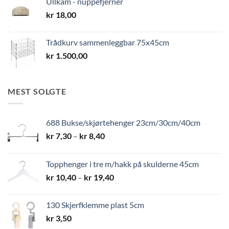
Ullkam - nuppefjerner
kr
18,00
Trådkurv sammenleggbar 75x45cm
kr
1.500,00
MEST SOLGTE
688 Bukse/skjørtehenger 23cm/30cm/40cm
Prisområde:
kr
7,30
–
kr
8,40
kr 7,30
til
Topphenger i tre m/hakk på skulderne 45cm
kr 8,40
Prisområde:
kr
10,40
–
kr
19,40
kr 10,40
til
130 Skjerfklemme plast 5cm
kr 19,40
kr
3,50