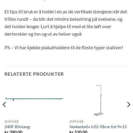
Et tips til bruk er å holde i en av de vertikale stengene når det
trilles rundt – da blir det mindre belastning på sveisene, og
det holder lenger. Lurt å hjelpe til med et lite løft over
dørterskler og inn og ut av heiser også.
PS – Vi har kjekke plakatholdere til de fleste typer stativer!
RELATERTE PRODUKTER
STATIVER
STATIVER
240F Bilstang
Veskestativ h32-58cm fot 9×15
kr
390,00
kr
520,00