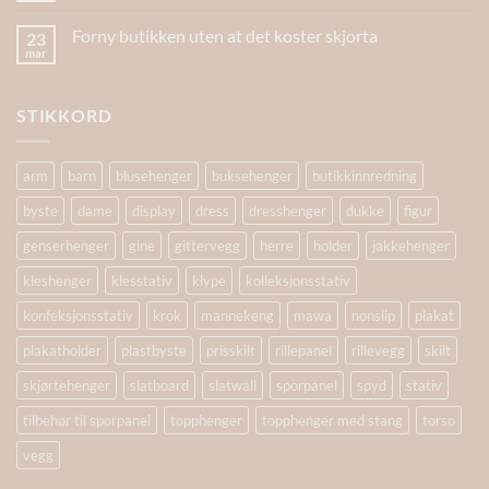
Forny butikken uten at det koster skjorta
23
mar
STIKKORD
arm
barn
blusehenger
buksehenger
butikkinnredning
byste
dame
display
dress
dresshenger
dukke
figur
genserhenger
gine
gittervegg
herre
holder
jakkehenger
kleshenger
klesstativ
klype
kolleksjonsstativ
konfeksjonsstativ
krok
mannekeng
mawa
nonslip
plakat
plakatholder
plastbyste
prisskilt
rillepanel
rillevegg
skilt
skjørtehenger
slatboard
slatwall
sporpanel
spyd
stativ
tilbehør til sporpanel
topphenger
topphenger med stang
torso
vegg