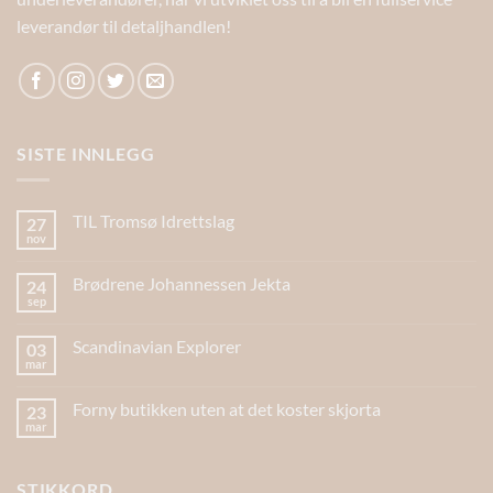
leverandør til detaljhandlen!
SISTE INNLEGG
TIL Tromsø Idrettslag
27
nov
Brødrene Johannessen Jekta
24
sep
Scandinavian Explorer
03
mar
Forny butikken uten at det koster skjorta
23
mar
STIKKORD