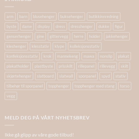
arm
barn
blusehenger
buksehenger
butikkinnredning
byste
dame
display
dress
dresshenger
dukke
figur
genserhenger
gine
gittervegg
herre
holder
jakkehenger
kleshenger
klesstativ
klype
kolleksjonsstativ
konfeksjonsstativ
krok
mannekeng
mawa
nonslip
plakat
plakatholder
plastbyste
prisskilt
rillepanel
rillevegg
skilt
skjørtehenger
slatboard
slatwall
sporpanel
spyd
stativ
tilbehør til sporpanel
topphenger
topphenger med stang
torso
vegg
MELD DEG PÅ VÅRT NYHETSBREV
Ikke gå glipp av våre gode tilbud!