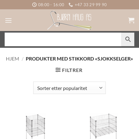
Skip
08:00 - 16:00
+47 33 29 99 90
to
content
HJEM
/
PRODUKTER MED STIKKORD «SJOKKSELGER»
FILTRER