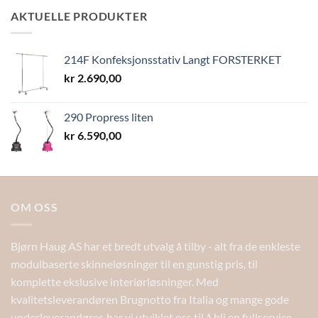
til
AKTUELLE PRODUKTER
kr 13,40
214F Konfeksjonsstativ Langt FORSTERKET
kr
2.690,00
290 Propress liten
kr
6.590,00
OM OSS
Bjørn Haug AS har et bredt utvalg å tilby - alt fra de enkleste
modulbaserte skinneløsninger til en gunstig pris, til
komplette ekslusive interiørløsninger. Med
kvalitetsleverandøren Brugnotto fra Italia og mange gode
underleverandører, har vi utviklet oss til å bli en fullservice