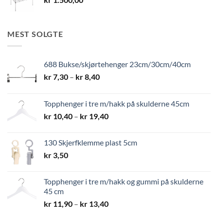
MEST SOLGTE
688 Bukse/skjørtehenger 23cm/30cm/40cm
Prisområde:
kr
7,30
–
kr
8,40
kr 7,30
til
Topphenger i tre m/hakk på skulderne 45cm
kr 8,40
Prisområde:
kr
10,40
–
kr
19,40
kr 10,40
til
130 Skjerfklemme plast 5cm
kr 19,40
kr
3,50
Topphenger i tre m/hakk og gummi på skulderne
45 cm
Prisområde:
kr
11,90
–
kr
13,40
kr 11,90