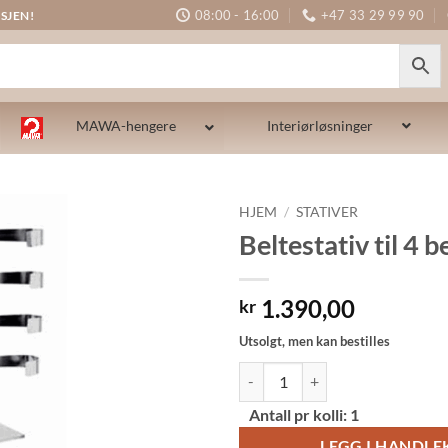
08:00 - 16:00
+47 33 29 99 90
SJEN!
MAWA-hengere
Interiørløsninger
HJEM
/
STATIVER
Beltestativ til 4 b
1.390,00
kr
Utsolgt, men kan bestilles
Beltestativ til 4 belter antall
Alternative:
Antall pr kolli:
1
LEGG I HANDL