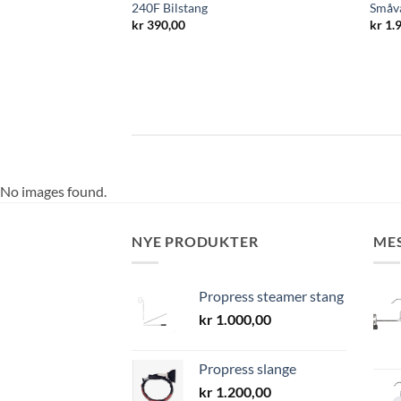
ed hjul og 4 skrå
240F Bilstang
Småva
kr
390,00
kr
1.
No images found.
NYE PRODUKTER
ME
Propress steamer stang
kr
1.000,00
Propress slange
kr
1.200,00