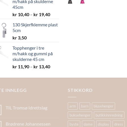
m/hakk på skulderne
kr 8,40
45cm
Prisområde:
kr
10,40
–
kr
19,40
kr 10,40
130 Skjerfklemme plast
til
5cm
kr 19,40
kr
3,50
Topphenger i tre
m/hakk og gummi på
skulderne 45 cm
Prisområde:
kr
11,90
–
kr
13,40
kr 11,90
til
kr 13,40
TE INNLEGG
STIKKORD
arm
barn
blusehenger
TIL Tromsø Idrettslag
buksehenger
butikkinnredning
Brødrene Johannessen
byste
dame
display
dress