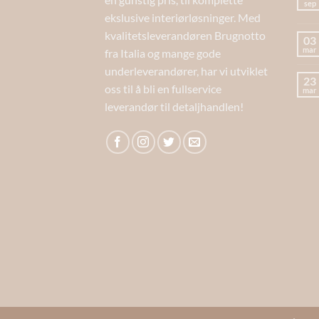
sep
ekslusive interiørløsninger. Med
kvalitetsleverandøren Brugnotto
03
mar
fra Italia og mange gode
underleverandører, har vi utviklet
23
oss til å bli en fullservice
mar
leverandør til detaljhandlen!