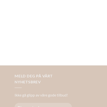
MELD DEG PÅ VÅRT
NYHETSBREV
Ikke gå glipp av våre gode tilbud!