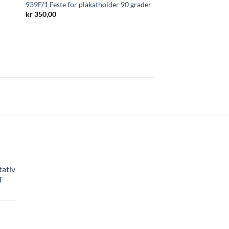
939F/1 Feste for plakatholder 90 grader
kr
350,00
tativ
T