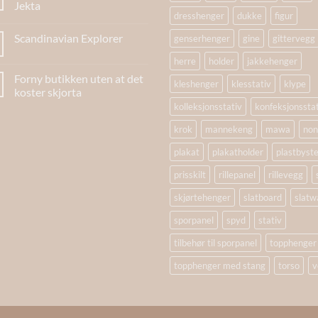
Jekta
dresshenger
dukke
figur
Scandinavian Explorer
genserhenger
gine
gittervegg
herre
holder
jakkehenger
Forny butikken uten at det
kleshenger
klesstativ
klype
koster skjorta
kolleksjonsstativ
konfeksjonssta
krok
mannekeng
mawa
non
plakat
plakatholder
plastbyst
prisskilt
rillepanel
rillevegg
skjørtehenger
slatboard
slatwa
sporpanel
spyd
stativ
tilbehør til sporpanel
topphenger
topphenger med stang
torso
v