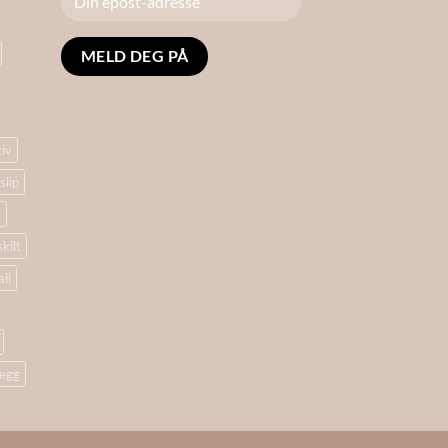
Alternative:
tiv
slip
e
skilt
ll
egg