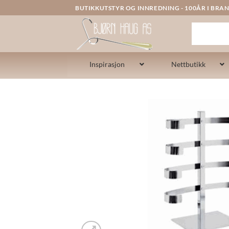
Skip
BUTIKKUTSTYR OG INNREDNING - 100ÅR I BRAN
to
content
Inspirasjon
Nettbutikk