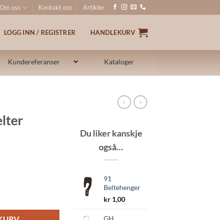
Om oss
Kontakt oss
Artikler
LOGG INN / REGISTRER
HANDLEKURV
Kundereferanser
Kataloger
elter
Du liker kanskje
også…
91
Beltehenger
kr
1,00
GH
EKURV