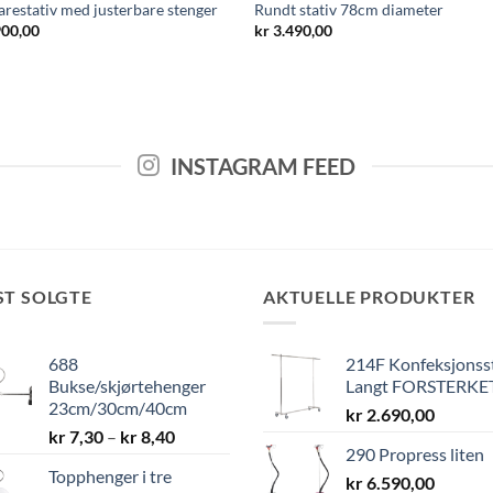
restativ med justerbare stenger
Rundt stativ 78cm diameter
900,00
kr
3.490,00
INSTAGRAM FEED
ST SOLGTE
AKTUELLE PRODUKTER
688
214F Konfeksjonss
Bukse/skjørtehenger
Langt FORSTERKE
23cm/30cm/40cm
kr
2.690,00
Prisområde:
kr
7,30
–
kr
8,40
290 Propress liten
kr 7,30
Topphenger i tre
til
kr
6.590,00