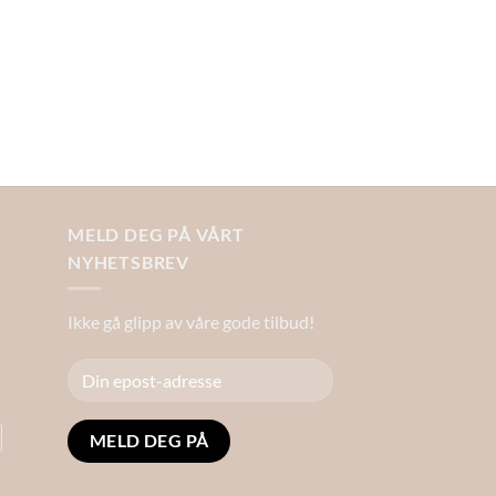
MELD DEG PÅ VÅRT
NYHETSBREV
Ikke gå glipp av våre gode tilbud!
Alternative: