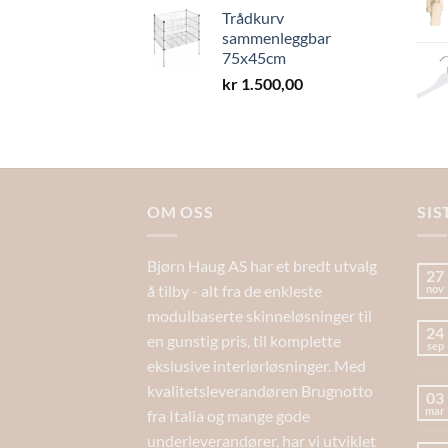
Trådkurv
sammenleggbar
75x45cm
kr
1.500,00
OM OSS
SIS
Bjørn Haug AS har et bredt utvalg
27
å tilby - alt fra de enkleste
nov
modulbaserte skinneløsninger til
24
en gunstig pris, til komplette
sep
ekslusive interiørløsninger. Med
kvalitetsleverandøren Brugnotto
03
mar
fra Italia og mange gode
underleverandører, har vi utviklet