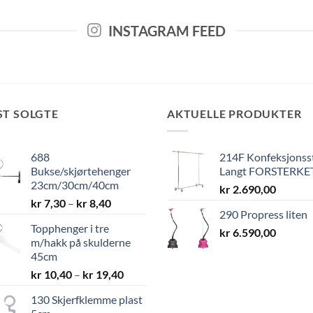
INSTAGRAM FEED
ST SOLGTE
AKTUELLE PRODUKTER
688
214F Konfeksjonss
Bukse/skjørtehenger
Langt FORSTERKE
23cm/30cm/40cm
kr
2.690,00
Prisområde:
kr
7,30
–
kr
8,40
290 Propress liten
kr 7,30
Topphenger i tre
til
kr
6.590,00
m/hakk på skulderne
kr 8,40
45cm
Prisområde:
kr
10,40
–
kr
19,40
kr 10,40
130 Skjerfklemme plast
til