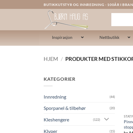
Skip
BUTIKKUTSTYR OG INNREDNING - 100ÅR I BRAN
to
content
Inspirasjon
Nettbutikk
HJEM
/
PRODUKTER MED STIKKOR
KATEGORIER
Innredning
(44)
Sporpanel & tilbehør
(20)
STAT
Kleshengere
(122)
Pinn
stop
Klyper
(15)
kr
14