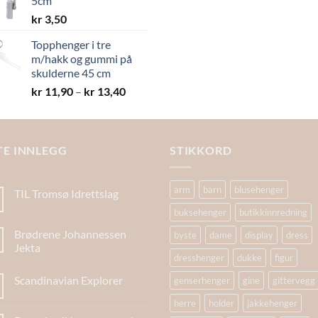
5cm
kr 19,40
kr
3,50
Topphenger i tre
m/hakk og gummi på
skulderne 45 cm
Prisområde:
kr
11,90
–
kr
13,40
kr 11,90
til
kr 13,40
TE INNLEGG
STIKKORD
arm
barn
blusehenger
TIL Tromsø Idrettslag
buksehenger
butikkinnredning
Brødrene Johannessen
byste
dame
display
dress
Jekta
dresshenger
dukke
figur
Scandinavian Explorer
genserhenger
gine
gittervegg
herre
holder
jakkehenger