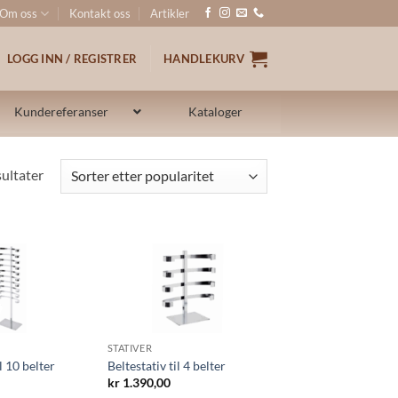
Om oss
Kontakt oss
Artikler
LOGG INN / REGISTRER
HANDLEKURV
Kundereferanser
Kataloger
Sortert
sultater
etter
propularitet
STATIVER
l 10 belter
Beltestativ til 4 belter
kr
1.390,00