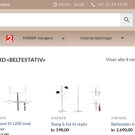
08:00 - 16:00
+47 33 29 99 90
SJEN!
MAWA-hengere
Interiørløsninger
Viser alle 4 re
D «BELTESTATIV»
IVER
STATIVER
STATIVER
esol til s200 med
Stang & fot til stativ
Beltestativ ti
per
kr
598,00
kr
2.690,00
2,00