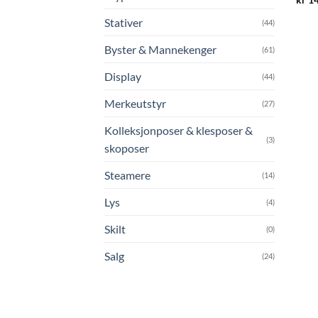
Stativer
(44)
Byster & Mannekenger
(61)
Display
(44)
Merkeutstyr
(27)
Kolleksjonposer & klesposer &
(3)
skoposer
Steamere
(14)
Lys
(4)
Skilt
(0)
Salg
(24)