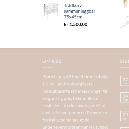
Trådkurv
sammenleggbar
75x45cm
kr
1.500,00
OM OSS
SIS
Bjørn Haug AS har et bredt utvalg
27
å tilby - alt fra de enkleste
nov
modulbaserte skinneløsninger til
24
en gunstig pris, til komplette
sep
ekslusive interiørløsninger. Med
kvalitetsleverandøren Brugnotto
03
mar
fra Italia og mange gode
underleverandører, har vi utviklet