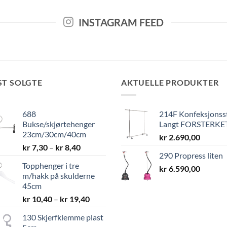
INSTAGRAM FEED
ST SOLGTE
AKTUELLE PRODUKTER
688
214F Konfeksjonss
Bukse/skjørtehenger
Langt FORSTERKE
23cm/30cm/40cm
kr
2.690,00
Prisområde:
kr
7,30
–
kr
8,40
290 Propress liten
kr 7,30
Topphenger i tre
til
kr
6.590,00
m/hakk på skulderne
kr 8,40
45cm
Prisområde:
kr
10,40
–
kr
19,40
kr 10,40
130 Skjerfklemme plast
til