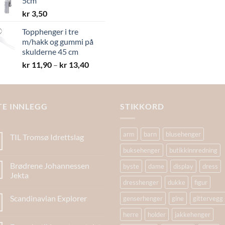
5cm
kr 19,40
kr
3,50
Topphenger i tre
m/hakk og gummi på
skulderne 45 cm
Prisområde:
kr
11,90
–
kr
13,40
kr 11,90
til
kr 13,40
TE INNLEGG
STIKKORD
arm
barn
blusehenger
TIL Tromsø Idrettslag
buksehenger
butikkinnredning
Brødrene Johannessen
byste
dame
display
dress
Jekta
dresshenger
dukke
figur
Scandinavian Explorer
genserhenger
gine
gittervegg
herre
holder
jakkehenger