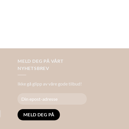
MELD DEG PÅ VÅRT
NYHETSBREV
Ikke gå glipp av våre gode tilbud!
Alternative: