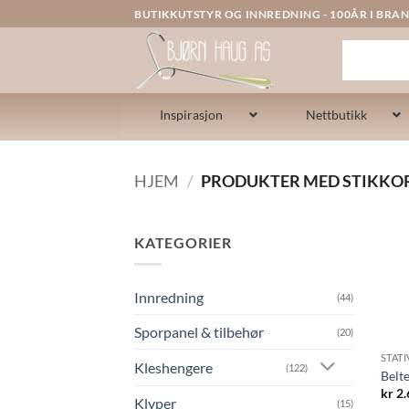
Skip
BUTIKKUTSTYR OG INNREDNING - 100ÅR I BRAN
to
content
Inspirasjon
Nettbutikk
HJEM
/
PRODUKTER MED STIKKOR
KATEGORIER
Innredning
(44)
Sporpanel & tilbehør
(20)
STAT
Kleshengere
(122)
Belte
kr
2.
Klyper
(15)