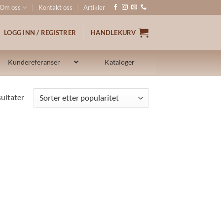
Om oss
Kontakt oss
Artikler
LOGG INN / REGISTRER
HANDLEKURV
Kundereferanser
Kataloger
Sortert
sultater
etter
propularitet