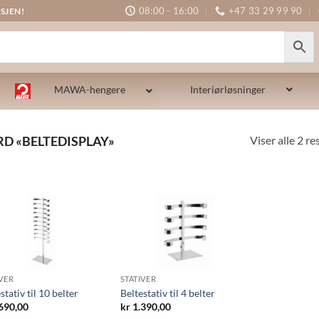
08:00 - 16:00
+47 33 29 99 90
SJEN!
MAWA-hengere
Interiørløsninger
Viser alle 2 re
D «BELTEDISPLAY»
IVER
STATIVER
stativ til 10 belter
Beltestativ til 4 belter
690,00
kr
1.390,00