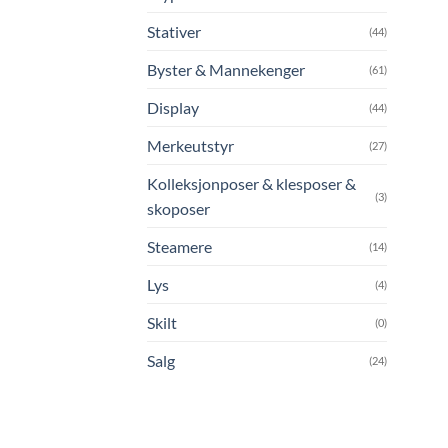
Stativer
(44)
Byster & Mannekenger
(61)
Display
(44)
Merkeutstyr
(27)
Kolleksjonposer & klesposer &
(3)
skoposer
Steamere
(14)
Lys
(4)
Skilt
(0)
Salg
(24)