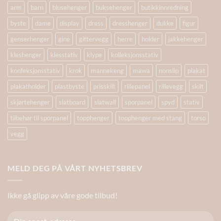
arm
barn
blusehenger
buksehenger
butikkinnredning
byste
dame
display
dress
dresshenger
dukke
figur
genserhenger
gine
gittervegg
herre
holder
jakkehenger
kleshenger
klesstativ
klype
kolleksjonsstativ
konfeksjonsstativ
krok
mannekeng
mawa
nonslip
plakat
plakatholder
plastbyste
prisskilt
rillepanel
rillevegg
skilt
skjørtehenger
slatboard
slatwall
sporpanel
spyd
stativ
tilbehør til sporpanel
topphenger
topphenger med stang
torso
vegg
MELD DEG PÅ VÅRT NYHETSBREV
Ikke gå glipp av våre gode tilbud!