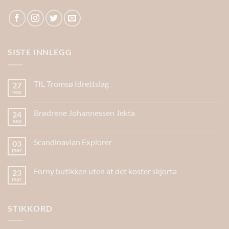
SISTE INNLEGG
TIL Tromsø Idrettslag
27
nov
Brødrene Johannessen Jekta
24
sep
Scandinavian Explorer
03
mar
Forny butikken uten at det koster skjorta
23
mar
STIKKORD