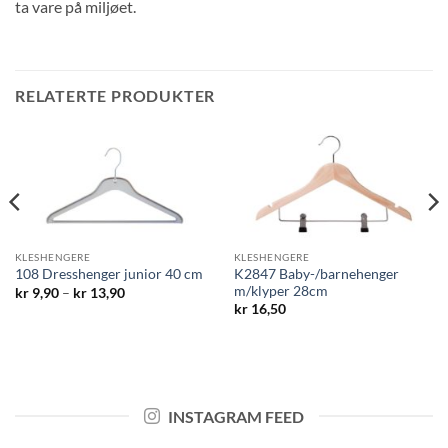
ta vare på miljøet.
RELATERTE PRODUKTER
KLESHENGERE
KLESHENGERE
K2847 Baby-/barnehenger
108 Dresshenger junior 40 cm
m/klyper 28cm
Prisområde:
kr
9,90
–
kr
13,90
kr 9,90
kr
16,50
til
kr 13,90
INSTAGRAM FEED