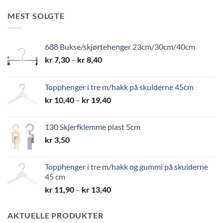
MEST SOLGTE
688 Bukse/skjørtehenger 23cm/30cm/40cm
Prisområde:
kr
7,30
–
kr
8,40
kr 7,30
til
Topphenger i tre m/hakk på skulderne 45cm
kr 8,40
Prisområde:
kr
10,40
–
kr
19,40
kr 10,40
til
130 Skjerfklemme plast 5cm
kr 19,40
kr
3,50
Topphenger i tre m/hakk og gummi på skulderne
45 cm
Prisområde:
kr
11,90
–
kr
13,40
kr 11,90
til
AKTUELLE PRODUKTER
kr 13,40