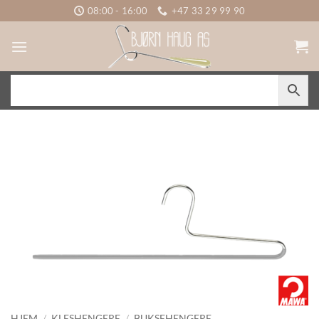
Skip
08:00 - 16:00
+47 33 29 99 90
to
content
HJEM
/
KLESHENGERE
/
BUKSEHENGERE