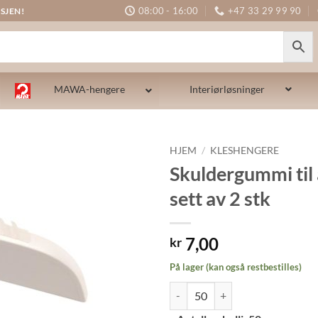
08:00 - 16:00
+47 33 29 99 90
SJEN!
MAWA-hengere
Interiørløsninger
HJEM
/
KLESHENGERE
Skuldergummi til 
sett av 2 stk
7,00
kr
På lager (kan også restbestilles)
Skuldergummi til å lime på sett av 
Alternative: