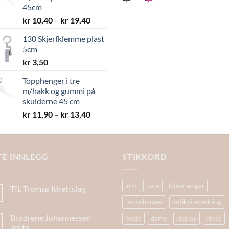
45cm
Prisområde:
kr
10,40
–
kr
19,40
kr 10,40
130 Skjerfklemme plast
til
5cm
kr 19,40
kr
3,50
Topphenger i tre
m/hakk og gummi på
skulderne 45 cm
Prisområde:
kr
11,90
–
kr
13,40
kr 11,90
til
kr 13,40
TE INNLEGG
STIKKORD
arm
barn
blusehenger
TIL Tromsø Idrettslag
buksehenger
butikkinnredning
Brødrene Johannessen
byste
dame
display
dress
Jekta