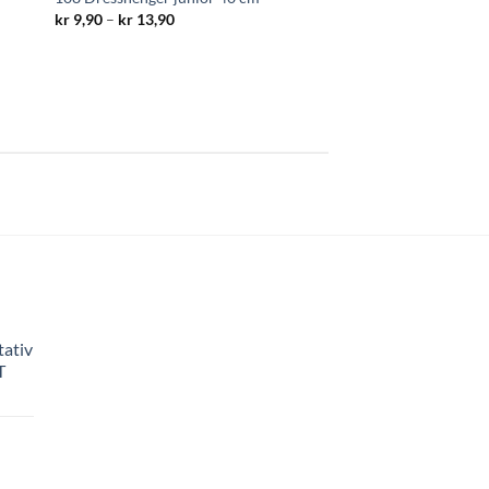
Prisområde:
kr
9,90
–
kr
13,90
kr 9,90
til
kr 13,90
tativ
T