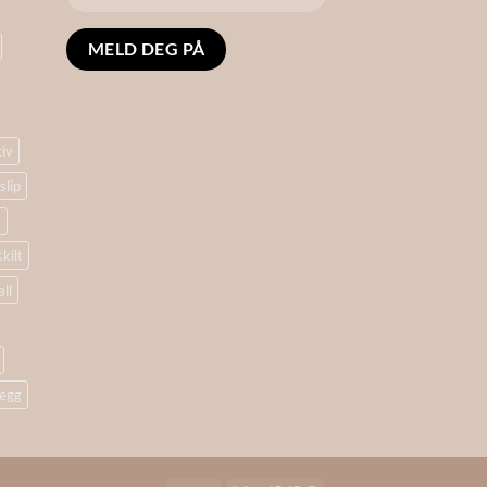
Alternative:
tiv
slip
e
skilt
ll
egg