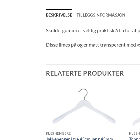
BESKRIVELSE
TILLEGGSINFORMASJON
Skuldergummi er veldig praktisk å ha for at p
Disse limes på og er matt transperent med «
RELATERTE PRODUKTER
KLESHENGERE
KLES
Jakkehenger i tre 45cm lang 45mm
Topph
at