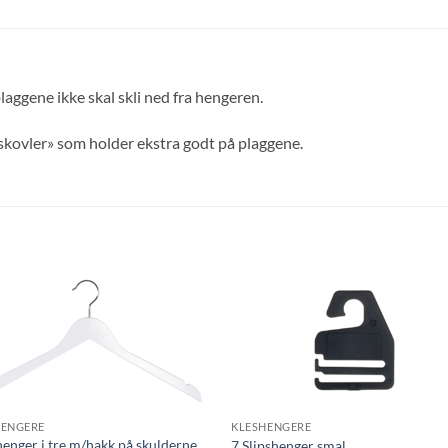
laggene ikke skal skli ned fra hengeren.
skovler» som holder ekstra godt på plaggene.
HENGERE
KLESHENGERE
enger i tre m/hakk på skulderne
7 Slipshenger smal