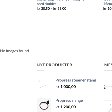
bred skulder
45c
Prisområde:
kr 10,50
Prisområde:
kr
30,50
–
kr
35,00
kr
10
til
kr 30,50
kr 15,90
til
kr 35,00
No images found.
NYE PRODUKTER
ME
Propress steamer stang
kr
1.000,00
Propress slange
kr
1.200,00