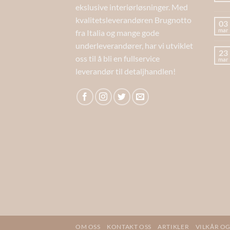
ekslusive interiørløsninger. Med
kvalitetsleverandøren Brugnotto
03
mar
fra Italia og mange gode
underleverandører, har vi utviklet
23
oss til å bli en fullservice
mar
leverandør til detaljhandlen!
OM OSS
KONTAKT OSS
ARTIKLER
VILKÅR OG