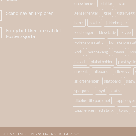
dresshenger
dukke
figur
Scandinavian Explorer
genserhenger
gine
gittervegg
herre
holder
jakkehenger
Forny butikken uten at det
kleshenger
klesstativ
klype
koster skjorta
kolleksjonsstativ
konfeksjonssta
krok
mannekeng
mawa
non
plakat
plakatholder
plastbyst
prisskilt
rillepanel
rillevegg
skjørtehenger
slatboard
slatwa
sporpanel
spyd
stativ
tilbehør til sporpanel
topphenger
topphenger med stang
torso
v
 BETINGELSER
PERSONVERNERKLÆRING