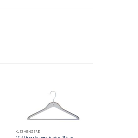
KLESHENGERE
108 Dresshenger junior 40 cm