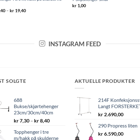
m
kr
1,00
Prisområde:
,40
–
kr
19,40
kr 10,40
til
kr 19,40
INSTAGRAM FEED
ST SOLGTE
AKTUELLE PRODUKTER
688
214F Konfeksjonss
Bukse/skjørtehenger
Langt FORSTERKE
23cm/30cm/40cm
kr
2.690,00
Prisområde:
kr
7,30
–
kr
8,40
290 Propress liten
kr 7,30
Topphenger i tre
til
kr
6.590,00
m/hakk på skulderne
kr 8,40