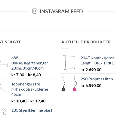
INSTAGRAM FEED
ST SOLGTE
AKTUELLE PRODUKTER
688
214F Konfeksjonss
Bukse/skjørtehenger
Langt FORSTERKE
23cm/30cm/40cm
kr
2.690,00
Prisområde:
kr
7,30
–
kr
8,40
290 Propress liten
kr 7,30
Topphenger i tre
til
kr
6.590,00
m/hakk på skulderne
kr 8,40
45cm
Prisområde:
kr
10,40
–
kr
19,40
kr 10,40
130 Skjerfklemme plast
til