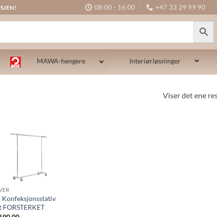
08:00 - 16:00
+47 33 29 99 90
SJEN!
MAWA-hengere
Interiørløsninger
Viser det ene re
IVER
 Konfeksjonsstativ
t FORSTERKET
690,00