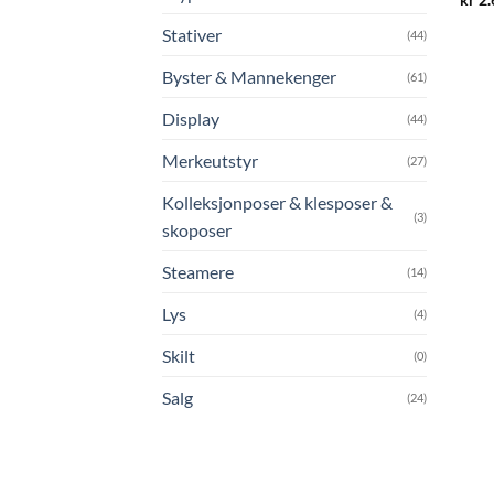
Stativer
(44)
Byster & Mannekenger
(61)
Display
(44)
Merkeutstyr
(27)
Kolleksjonposer & klesposer &
(3)
skoposer
Steamere
(14)
Lys
(4)
Skilt
(0)
Salg
(24)