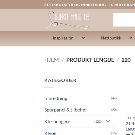
Skip
BUTIKKUTSTYR OG INNREDNING - 100ÅR I BRAN
to
content
Inspirasjon
Nettbutikk
HJEM
/
PRODUKT LENGDE
/
220
KATEGORIER
Innredning
(44)
Sporpanel & tilbehør
(20)
STAT
Kleshengere
(122)
214F
Lang
Klyper
(15)
kr
2.