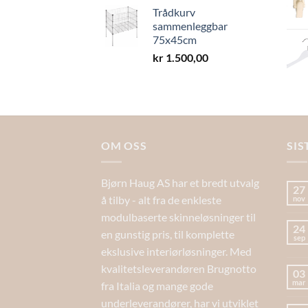
Trådkurv
sammenleggbar
75x45cm
kr
1.500,00
OM OSS
SIS
Bjørn Haug AS har et bredt utvalg
27
å tilby - alt fra de enkleste
nov
modulbaserte skinneløsninger til
24
en gunstig pris, til komplette
sep
ekslusive interiørløsninger. Med
kvalitetsleverandøren Brugnotto
03
mar
fra Italia og mange gode
underleverandører, har vi utviklet