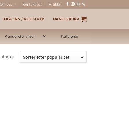
Om oss
Kontakt oss
Artikler
LOGG INN / REGISTRER
HANDLEKURV
Kundereferanser
Kataloger
sultatet