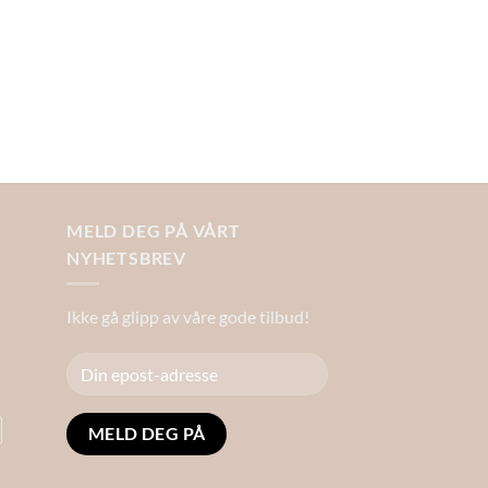
MELD DEG PÅ VÅRT
NYHETSBREV
Ikke gå glipp av våre gode tilbud!
Alternative: