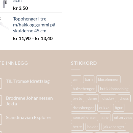
5cm
kr 19,40
kr
3,50
Topphenger i tre
m/hakk og gummi på
skulderne 45 cm
Prisområde:
kr
11,90
–
kr
13,40
kr 11,90
til
kr 13,40
TE INNLEGG
STIKKORD
arm
barn
blusehenger
TIL Tromsø Idrettslag
buksehenger
butikkinnredning
Brødrene Johannessen
byste
dame
display
dress
Jekta
dresshenger
dukke
figur
Scandinavian Explorer
genserhenger
gine
gittervegg
herre
holder
jakkehenger