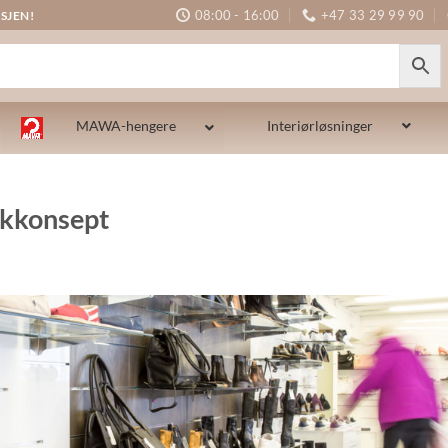
08:00 - 16:00
+47 33 29 99 90
SJEN!
MAWA-hengere
Interiørløsninger
ikkonsept