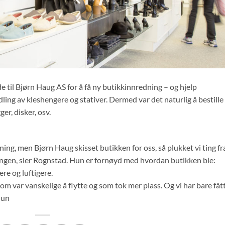
e til Bjørn Haug AS for å få ny butikkinnredning – og hjelp
ing av kleshengere og stativer. Dermed var det naturlig å bestille 
r, disker, osv.
ng, men Bjørn Haug skisset butikken for oss, så plukket vi ting fr
ngen, sier Rognstad. Hun er fornøyd med hvordan butikken ble:
ere og luftigere.
som var vanskelige å flytte og som tok mer plass. Og vi har bare fåt
hun