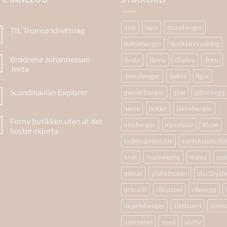
arm
barn
blusehenger
TIL Tromsø Idrettslag
buksehenger
butikkinnredning
Brødrene Johannessen
byste
dame
display
dress
Jekta
dresshenger
dukke
figur
Scandinavian Explorer
genserhenger
gine
gittervegg
herre
holder
jakkehenger
Forny butikken uten at det
kleshenger
klesstativ
klype
koster skjorta
kolleksjonsstativ
konfeksjonssta
krok
mannekeng
mawa
non
plakat
plakatholder
plastbyst
prisskilt
rillepanel
rillevegg
skjørtehenger
slatboard
slatwa
sporpanel
spyd
stativ