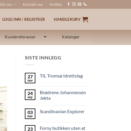
Om oss
Kontakt oss
Artikler
LOGG INN / REGISTRER
HANDLEKURV
Kundereferanser
Kataloger
SISTE INNLEGG
TIL Tromsø Idrettslag
27
nov
Brødrene Johannessen
24
sep
Jekta
Scandinavian Explorer
03
mar
Forny butikken uten at
23