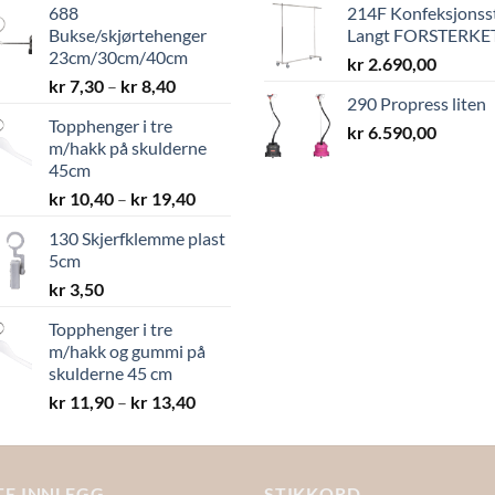
688
214F Konfeksjonss
Bukse/skjørtehenger
Langt FORSTERKE
23cm/30cm/40cm
kr
2.690,00
Prisområde:
kr
7,30
–
kr
8,40
290 Propress liten
kr 7,30
Topphenger i tre
til
kr
6.590,00
m/hakk på skulderne
kr 8,40
45cm
Prisområde:
kr
10,40
–
kr
19,40
kr 10,40
130 Skjerfklemme plast
til
5cm
kr 19,40
kr
3,50
Topphenger i tre
m/hakk og gummi på
skulderne 45 cm
Prisområde:
kr
11,90
–
kr
13,40
kr 11,90
til
kr 13,40
TE INNLEGG
STIKKORD