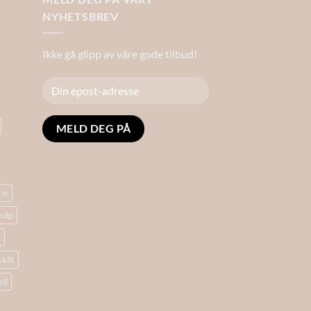
NYHETSBREV
Ikke gå glipp av våre gode tilbud!
Alternative:
tiv
slip
e
skilt
ll