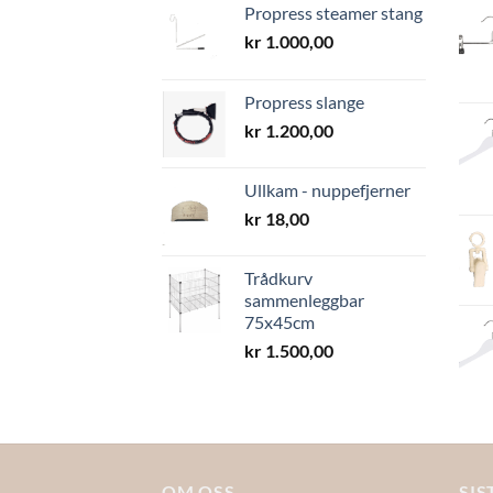
Propress steamer stang
kr
1.000,00
Propress slange
kr
1.200,00
Ullkam - nuppefjerner
kr
18,00
Trådkurv
sammenleggbar
75x45cm
kr
1.500,00
OM OSS
SIS