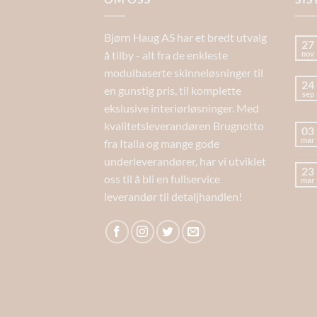
Bjørn Haug AS har et bredt utvalg
27
å tilby - alt fra de enkleste
nov
modulbaserte skinneløsninger til
24
en gunstig pris, til komplette
sep
ekslusive interiørløsninger. Med
kvalitetsleverandøren Brugnotto
03
mar
fra Italia og mange gode
underleverandører, har vi utviklet
23
oss til å bli en fullservice
mar
leverandør til detaljhandlen!