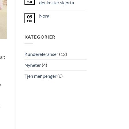
mar
det koster skjorta
Nora
09
sep
KATEGORIER
Kundereferanser
(12)
alt
Nyheter
(4)
Tjen mer penger
(6)
a
t