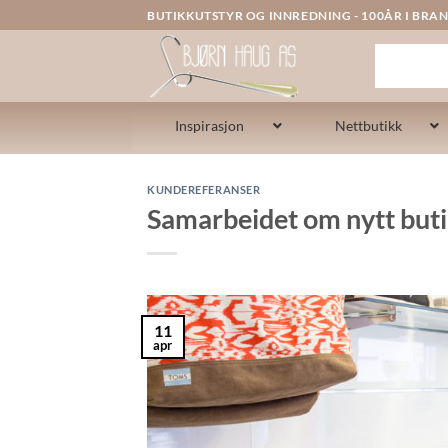
Skip
BUTIKKUTSTYR OG INNREDNING - 100ÅR I BRAN
to
content
Inspirasjon
Nettbutikk
KUNDEREFERANSER
Samarbeidet om nytt but
11
apr