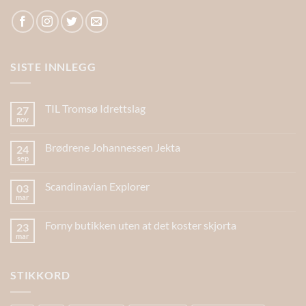
SISTE INNLEGG
TIL Tromsø Idrettslag
27
nov
Brødrene Johannessen Jekta
24
sep
Scandinavian Explorer
03
mar
Forny butikken uten at det koster skjorta
23
mar
STIKKORD