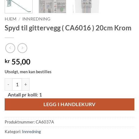
HJEM
/
INNREDNING
Spyd til gittervegg ( CA6016 ) 20cm Krom
55,00
kr
Utsolgt, men kan bestilles
Spyd til gittervegg ( CA6016 ) 20cm Krom antall
Alternative:
Antall pr kolli:
1
LEGG I HANDLEKURV
Produktnummer:
CA6037A
Kategori:
Innredning