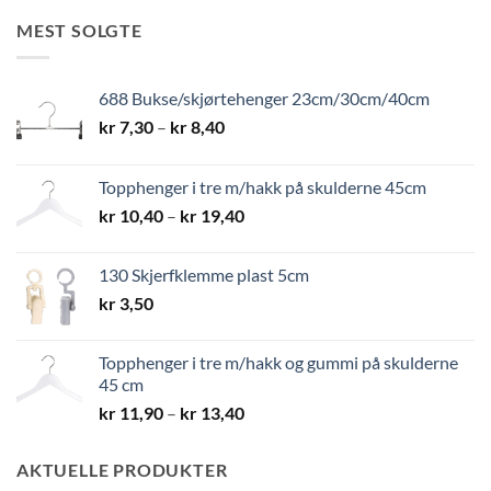
MEST SOLGTE
688 Bukse/skjørtehenger 23cm/30cm/40cm
Prisområde:
kr
7,30
–
kr
8,40
kr 7,30
til
Topphenger i tre m/hakk på skulderne 45cm
kr 8,40
Prisområde:
kr
10,40
–
kr
19,40
kr 10,40
til
130 Skjerfklemme plast 5cm
kr 19,40
kr
3,50
Topphenger i tre m/hakk og gummi på skulderne
45 cm
Prisområde:
kr
11,90
–
kr
13,40
kr 11,90
til
AKTUELLE PRODUKTER
kr 13,40