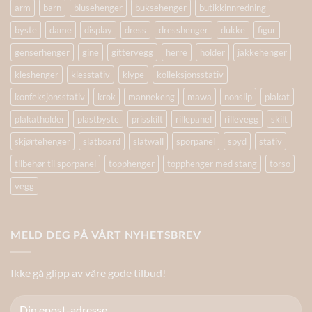
arm
barn
blusehenger
buksehenger
butikkinnredning
byste
dame
display
dress
dresshenger
dukke
figur
genserhenger
gine
gittervegg
herre
holder
jakkehenger
kleshenger
klesstativ
klype
kolleksjonsstativ
konfeksjonsstativ
krok
mannekeng
mawa
nonslip
plakat
plakatholder
plastbyste
prisskilt
rillepanel
rillevegg
skilt
skjørtehenger
slatboard
slatwall
sporpanel
spyd
stativ
tilbehør til sporpanel
topphenger
topphenger med stang
torso
vegg
MELD DEG PÅ VÅRT NYHETSBREV
Ikke gå glipp av våre gode tilbud!