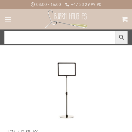
Skip
08:00 - 16:00
+47 33 29 99 90
to
content
HJEM
/
DISPLAY