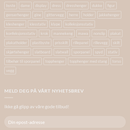
byste
dame
display
dress
dresshenger
dukke
figur
genserhenger
gine
gittervegg
herre
holder
jakkehenger
kleshenger
klesstativ
klype
kolleksjonsstativ
konfeksjonsstativ
krok
mannekeng
mawa
nonslip
plakat
plakatholder
plastbyste
prisskilt
rillepanel
rillevegg
skilt
skjørtehenger
slatboard
slatwall
sporpanel
spyd
stativ
tilbehør til sporpanel
topphenger
topphenger med stang
torso
vegg
MELD DEG PÅ VÅRT NYHETSBREV
Ikke gå glipp av våre gode tilbud!