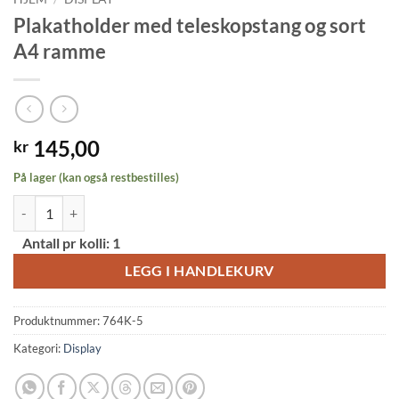
Plakatholder med teleskopstang og sort
A4 ramme
145,00
kr
På lager (kan også restbestilles)
Plakatholder med teleskopstang og sort A4 ramme antall
Alternative:
Antall pr kolli:
1
LEGG I HANDLEKURV
Produktnummer:
764K-5
Kategori:
Display