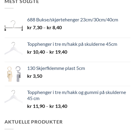
MEST SOLGTE
688 Bukse/skjørtehenger 23cm/30cm/40cm
Prisområde:
kr
7,30
–
kr
8,40
kr 7,30
til
Topphenger i tre m/hakk på skulderne 45cm
kr 8,40
Prisområde:
kr
10,40
–
kr
19,40
kr 10,40
til
130 Skjerfklemme plast 5cm
kr 19,40
kr
3,50
Topphenger i tre m/hakk og gummi på skulderne
45 cm
Prisområde:
kr
11,90
–
kr
13,40
kr 11,90
til
AKTUELLE PRODUKTER
kr 13,40