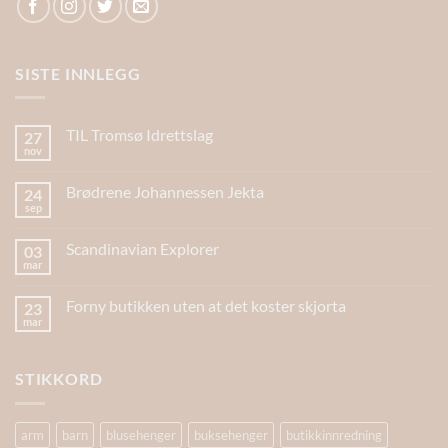
SISTE INNLEGG
TIL Tromsø Idrettslag
27
nov
Brødrene Johannessen Jekta
24
sep
Scandinavian Explorer
03
mar
Forny butikken uten at det koster skjorta
23
mar
STIKKORD
arm
barn
blusehenger
buksehenger
butikkinnredning