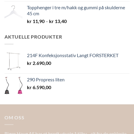
Topphenger i tre m/hakk og gummi på skulderne
45 cm
Prisområde:
kr
11,90
–
kr
13,40
kr 11,90
til
AKTUELLE PRODUKTER
kr 13,40
214F Konfeksjonsstativ Langt FORSTERKET
kr
2.690,00
290 Propress liten
kr
6.590,00
OM OSS
Bjørn Haug AS har et bredt utvalg å tilby - alt fra de enkleste