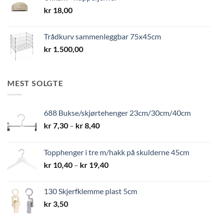
kr
18,00
Trådkurv sammenleggbar 75x45cm
kr
1.500,00
MEST SOLGTE
688 Bukse/skjørtehenger 23cm/30cm/40cm
Prisområde:
kr
7,30
–
kr
8,40
kr 7,30
til
Topphenger i tre m/hakk på skulderne 45cm
kr 8,40
Prisområde:
kr
10,40
–
kr
19,40
kr 10,40
til
130 Skjerfklemme plast 5cm
kr 19,40
kr
3,50