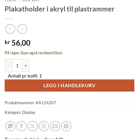
Plakatholder i akryl til plastrammer
56,00
kr
På lager (kan også restbestilles)
Plakatholder i akryl til plastrammer antall
Alternative:
Antall pr kolli:
1
LEGG I HANDLEKURV
Produktnummer:
KA124207
Kategori:
Display