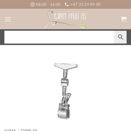
Skip
08:00 - 16:00
+47 33 29 99 90
to
content
HJEM
/
DISPLAY