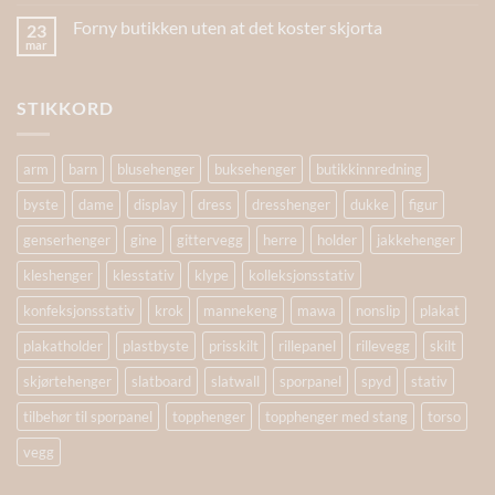
Forny butikken uten at det koster skjorta
23
mar
STIKKORD
arm
barn
blusehenger
buksehenger
butikkinnredning
byste
dame
display
dress
dresshenger
dukke
figur
genserhenger
gine
gittervegg
herre
holder
jakkehenger
kleshenger
klesstativ
klype
kolleksjonsstativ
konfeksjonsstativ
krok
mannekeng
mawa
nonslip
plakat
plakatholder
plastbyste
prisskilt
rillepanel
rillevegg
skilt
skjørtehenger
slatboard
slatwall
sporpanel
spyd
stativ
tilbehør til sporpanel
topphenger
topphenger med stang
torso
vegg