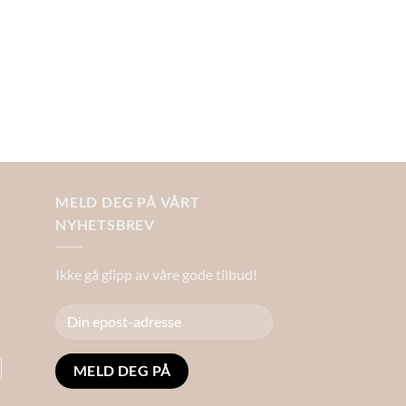
MELD DEG PÅ VÅRT
NYHETSBREV
Ikke gå glipp av våre gode tilbud!