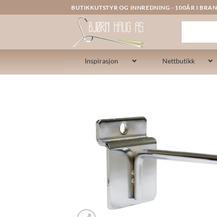
Skip
BUTIKKUTSTYR OG INNREDNING - 100ÅR I BRAN
to
content
Inspirasjon
Nettbutikk