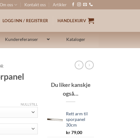
Om oss
Kontakt oss
Artikler
LOGG INN / REGISTRER
HANDLEKURV
Kundereferanser
Kataloger
ØR
orpanel
Du liker kanskje
også…
NULLSTILL
Rett arm til
sporpanel
30cm
kr
79,00