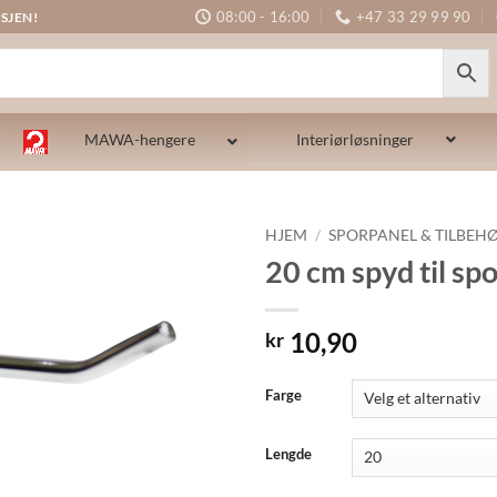
08:00 - 16:00
+47 33 29 99 90
SJEN!
MAWA-hengere
Interiørløsninger
HJEM
/
SPORPANEL & TILBEH
20 cm spyd til sp
10,90
kr
Alternative:
Farge
Lengde