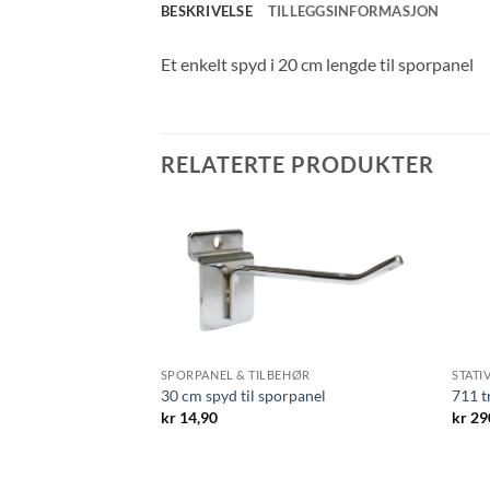
BESKRIVELSE
TILLEGGSINFORMASJON
Et enkelt spyd i 20 cm lengde til sporpanel
RELATERTE PRODUKTER
SPORPANEL & TILBEHØR
STATI
30 cm spyd til sporpanel
ru i vegg
711 t
kr
14,90
kr
29