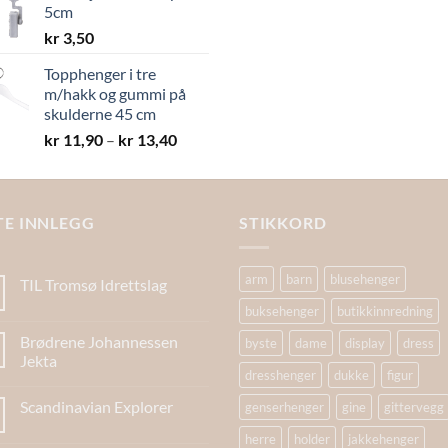
5cm
kr 19,40
kr
3,50
Topphenger i tre
m/hakk og gummi på
skulderne 45 cm
Prisområde:
kr
11,90
–
kr
13,40
kr 11,90
til
kr 13,40
TE INNLEGG
STIKKORD
arm
barn
blusehenger
TIL Tromsø Idrettslag
buksehenger
butikkinnredning
Brødrene Johannessen
byste
dame
display
dress
Jekta
dresshenger
dukke
figur
Scandinavian Explorer
genserhenger
gine
gittervegg
herre
holder
jakkehenger