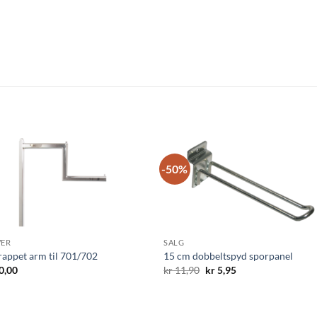
-50%
VER
SALG
rappet arm til 701/702
15 cm dobbeltspyd sporpanel
Opprinnelig
Nåværende
0,00
kr
11,90
kr
5,95
pris
pris
var:
er:
kr 11,90.
kr 5,95.