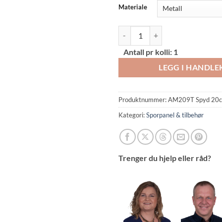
Materiale
20 cm spyd til sporpanel antall
Antall pr kolli:
1
LEGG I HANDL
Produktnummer:
AM209T Spyd 20
Kategori:
Sporpanel & tilbehør
Trenger du hjelp eller råd?