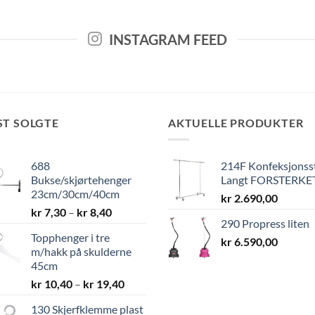
INSTAGRAM FEED
ST SOLGTE
AKTUELLE PRODUKTER
688
214F Konfeksjonss
Bukse/skjørtehenger
Langt FORSTERKE
23cm/30cm/40cm
kr
2.690,00
Prisområde:
kr
7,30
–
kr
8,40
290 Propress liten
kr 7,30
Topphenger i tre
til
kr
6.590,00
m/hakk på skulderne
kr 8,40
45cm
Prisområde:
kr
10,40
–
kr
19,40
kr 10,40
130 Skjerfklemme plast
til