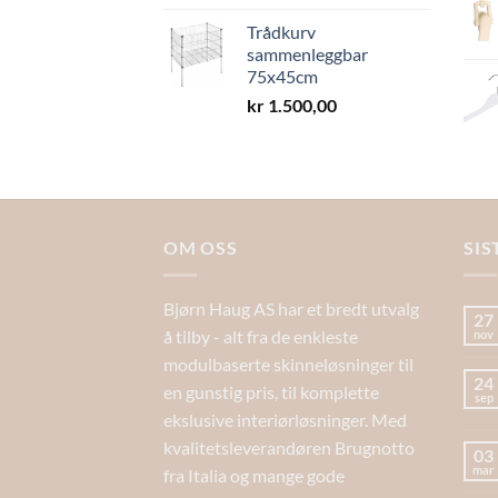
Trådkurv
sammenleggbar
75x45cm
kr
1.500,00
OM OSS
SIS
Bjørn Haug AS har et bredt utvalg
27
å tilby - alt fra de enkleste
nov
modulbaserte skinneløsninger til
24
en gunstig pris, til komplette
sep
ekslusive interiørløsninger. Med
kvalitetsleverandøren Brugnotto
03
mar
fra Italia og mange gode