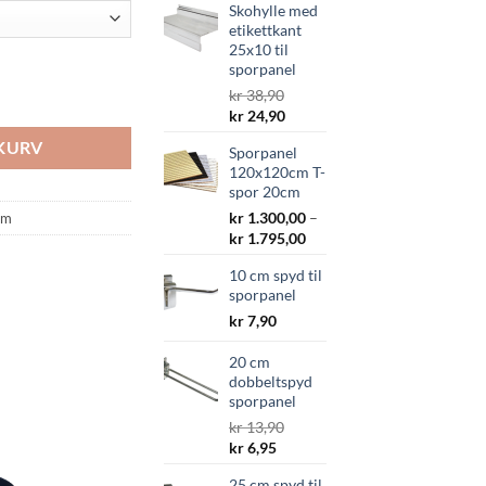
Skohylle med
etikettkant
25x10 til
sporpanel
kr
38,90
Opprinnelig
Nåværende
kr
24,90
pris
pris
EKURV
Sporpanel
var:
er:
120x120cm T-
kr 38,90.
kr 24,90.
spor 20cm
kr
1.300,00
–
cm
Prisområde:
kr
1.795,00
kr 1.300,00
10 cm spyd til
til
sporpanel
kr 1.795,00
kr
7,90
20 cm
dobbeltspyd
sporpanel
kr
13,90
Opprinnelig
Nåværende
kr
6,95
pris
pris
25 cm spyd til