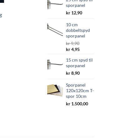
var:
er:
sporpanel
kr 13,90.
kr 6,95.
kr
12,90
g
10 cm
dobbeltspyd
sporpanel
kr
9,90
Opprinnelig
Nåværende
kr
4,95
pris
pris
15 cm spyd til
var:
er:
sporpanel
kr 9,90.
kr 4,95.
kr
8,90
Sporpanel
120x120cm T-
spor 10cm
kr
1.500,00