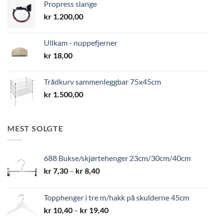
Propress slange
kr
1.200,00
Ullkam - nuppefjerner
kr
18,00
Trådkurv sammenleggbar 75x45cm
kr
1.500,00
MEST SOLGTE
688 Bukse/skjørtehenger 23cm/30cm/40cm
Prisområde:
kr
7,30
–
kr
8,40
kr 7,30
til
Topphenger i tre m/hakk på skulderne 45cm
kr 8,40
Prisområde:
kr
10,40
–
kr
19,40