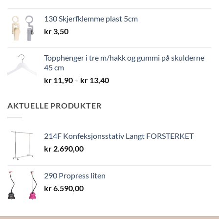
kr 10,40
til
130 Skjerfklemme plast 5cm
kr 19,40
kr
3,50
Topphenger i tre m/hakk og gummi på skulderne
45 cm
Prisområde:
kr
11,90
–
kr
13,40
kr 11,90
til
AKTUELLE PRODUKTER
kr 13,40
214F Konfeksjonsstativ Langt FORSTERKET
kr
2.690,00
290 Propress liten
kr
6.590,00