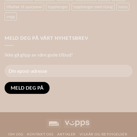
tilbehør til sporpanel
topphenger
topphenger med stang
torso
vegg
MELD DEG PÅ VÅRT NYHETSBREV
Ikke gå glipp av våre gode tilbud!
Alternative:
Invoice
Vipps
OM OSS
KONTAKT OSS
ARTIKLER
VILKÅR OG BETINGELSER