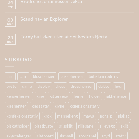
Brødrene Johannessen Jekta
24
sep
Scandinavian Explorer
03
mar
Forny butikken uten at det koster skjorta
23
mar
STIKKORD
arm
barn
blusehenger
buksehenger
butikkinnredning
byste
dame
display
dress
dresshenger
dukke
figur
genserhenger
gine
gittervegg
herre
holder
jakkehenger
kleshenger
klesstativ
klype
kolleksjonsstativ
konfeksjonsstativ
krok
mannekeng
mawa
nonslip
plakat
plakatholder
plastbyste
prisskilt
rillepanel
rillevegg
skilt
skjørtehenger
slatboard
slatwall
sporpanel
spyd
stativ