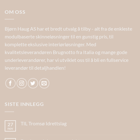
OM OSS
Bjørn Haug AS har et bredt utvalg å tilby - alt fra de enkleste
modulbaserte skinneløsninger til en gunstig pris, til
komplette ekslusive interiørløsninger. Med
kvalitetsleverandøren Brugnotto fra Italia og mange gode
underleverandører, har vi utviklet oss til å bli en fullservice
leverandør til detaljhandlen!
SISTE INNLEGG
TIL Tromsø Idrettslag
27
nov