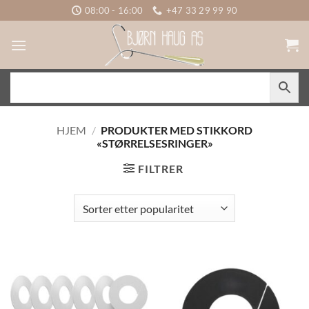
Skip
08:00 - 16:00
+47 33 29 99 90
to
content
HJEM
/
PRODUKTER MED STIKKORD
«STØRRELSESRINGER»
FILTRER