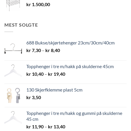
kr
1.500,00
MEST SOLGTE
688 Bukse/skjørtehenger 23cm/30cm/40cm
Prisområde:
kr
7,30
–
kr
8,40
kr 7,30
til
Topphenger i tre m/hakk på skulderne 45cm
kr 8,40
Prisområde:
kr
10,40
–
kr
19,40
kr 10,40
til
130 Skjerfklemme plast 5cm
kr 19,40
kr
3,50
Topphenger i tre m/hakk og gummi på skulderne
45 cm
Prisområde:
kr
11,90
–
kr
13,40