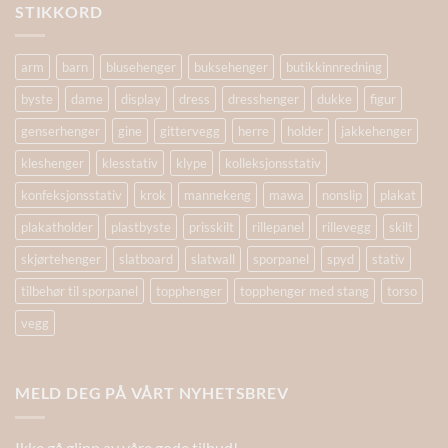
STIKKORD
arm
barn
blusehenger
buksehenger
butikkinnredning
byste
dame
display
dress
dresshenger
dukke
figur
genserhenger
gine
gittervegg
herre
holder
jakkehenger
kleshenger
klesstativ
klype
kolleksjonsstativ
konfeksjonsstativ
krok
mannekeng
mawa
nonslip
plakat
plakatholder
plastbyste
prisskilt
rillepanel
rillevegg
skilt
skjørtehenger
slatboard
slatwall
sporpanel
spyd
stativ
tilbehør til sporpanel
topphenger
topphenger med stang
torso
vegg
MELD DEG PÅ VÅRT NYHETSBREV
Ikke gå glipp av våre gode tilbud!