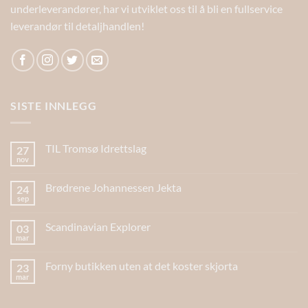
underleverandører, har vi utviklet oss til å bli en fullservice
leverandør til detaljhandlen!
SISTE INNLEGG
TIL Tromsø Idrettslag
27
nov
Brødrene Johannessen Jekta
24
sep
Scandinavian Explorer
03
mar
Forny butikken uten at det koster skjorta
23
mar