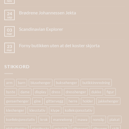
nov
Brødrene Johannessen Jekta
24
sep
Scandinavian Explorer
03
mar
Forny butikken uten at det koster skjorta
23
mar
STIKKORD
arm
barn
blusehenger
buksehenger
butikkinnredning
byste
dame
display
dress
dresshenger
dukke
figur
genserhenger
gine
gittervegg
herre
holder
jakkehenger
kleshenger
klesstativ
klype
kolleksjonsstativ
konfeksjonsstativ
krok
mannekeng
mawa
nonslip
plakat
plakatholder
plastbyste
prisskilt
rillepanel
rillevegg
skilt