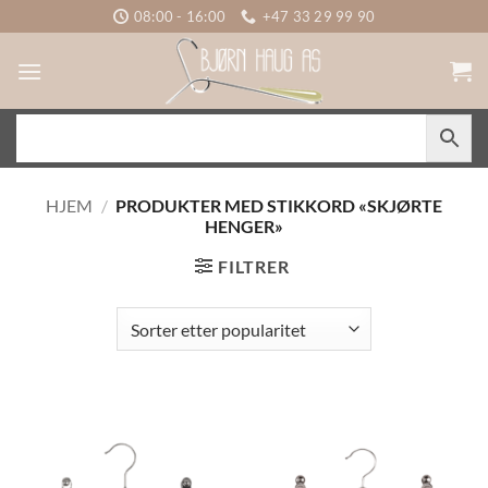
Skip
08:00 - 16:00
+47 33 29 99 90
to
content
HJEM
/
PRODUKTER MED STIKKORD «SKJØRTE
HENGER»
FILTRER