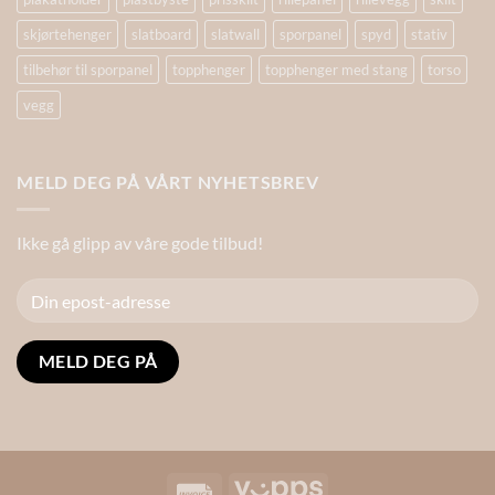
skjørtehenger
slatboard
slatwall
sporpanel
spyd
stativ
tilbehør til sporpanel
topphenger
topphenger med stang
torso
vegg
MELD DEG PÅ VÅRT NYHETSBREV
Ikke gå glipp av våre gode tilbud!
Alternative:
Invoice
Vipps