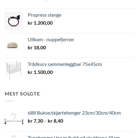
Propress slange
kr
1.200,00
Ullkam - nuppefjerner
kr
18,00
Trådkurv sammenleggbar 75x45cm
kr
1.500,00
MEST SOLGTE
688 Bukse/skjørtehenger 23cm/30cm/40cm
Prisområde:
kr
7,30
–
kr
8,40
kr 7,30
til
Topphenger i tre m/hakk på skulderne 45cm