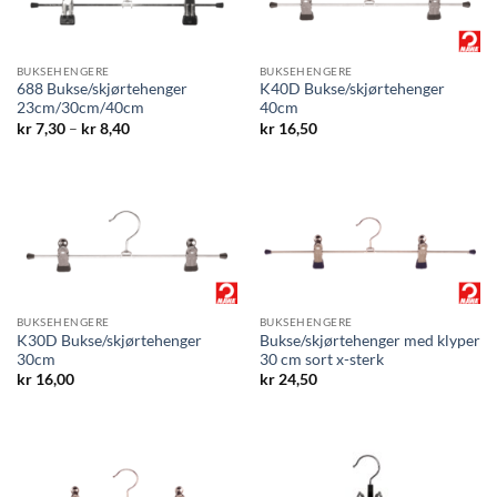
BUKSEHENGERE
BUKSEHENGERE
688 Bukse/skjørtehenger
K40D Bukse/skjørtehenger
23cm/30cm/40cm
40cm
Prisområde:
kr
7,30
–
kr
8,40
kr
16,50
kr 7,30
til
kr 8,40
BUKSEHENGERE
BUKSEHENGERE
K30D Bukse/skjørtehenger
Bukse/skjørtehenger med klyper
30cm
30 cm sort x-sterk
kr
16,00
kr
24,50