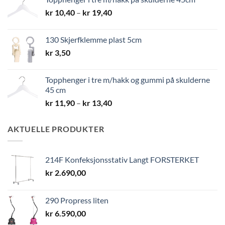
kr 8,40
Prisområde:
kr
10,40
–
kr
19,40
kr 10,40
til
130 Skjerfklemme plast 5cm
kr 19,40
kr
3,50
Topphenger i tre m/hakk og gummi på skulderne
45 cm
Prisområde:
kr
11,90
–
kr
13,40
kr 11,90
til
AKTUELLE PRODUKTER
kr 13,40
214F Konfeksjonsstativ Langt FORSTERKET
kr
2.690,00
290 Propress liten
kr
6.590,00