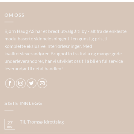
OM OSS
Bjørn Haug AS har et bredt utvalg å tilby - alt fra de enkleste
modulbaserte skinneløsninger til en gunstig pris, til
komplette ekslusive interiørløsninger. Med
kvalitetsleverandøren Brugnotto fra Italia og mange gode
underleverandører, har vi utviklet oss til å bli en fullservice
leverandør til detaljhandlen!
SISTE INNLEGG
TIL Tromsø Idrettslag
27
nov