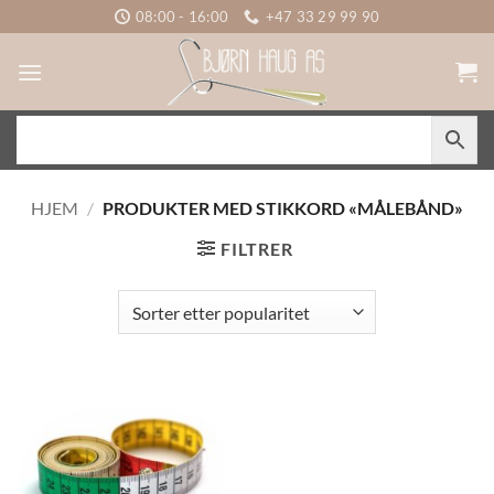
Skip
08:00 - 16:00
+47 33 29 99 90
to
content
HJEM
/
PRODUKTER MED STIKKORD «MÅLEBÅND»
FILTRER