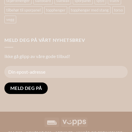
skjørtehenger
slatboard
slatwall
sporpanel
spyd
stativ
tilbehør til sporpanel
topphenger
topphenger med stang
torso
vegg
MELD DEG PÅ VÅRT NYHETSBREV
Ikke gå glipp av våre gode tilbud!
Alternative:
Invoice
Vipps