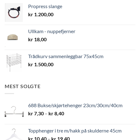
Propress slange
kr
1.200,00
Ullkam - nuppefjerner
kr
18,00
Trådkurv sammenleggbar 75x45cm
kr
1.500,00
MEST SOLGTE
688 Bukse/skjørtehenger 23cm/30cm/40cm
Prisområde:
kr
7,30
–
kr
8,40
kr 7,30
til
Topphenger i tre m/hakk på skulderne 45cm
kr 8,40
Prisområde:
kr
10,40
–
kr
19,40