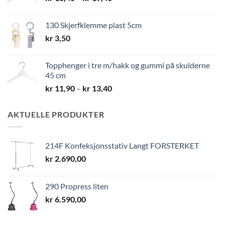
kr 10,40
til
130 Skjerfklemme plast 5cm
kr 19,40
kr
3,50
Topphenger i tre m/hakk og gummi på skulderne
45 cm
Prisområde:
kr
11,90
–
kr
13,40
kr 11,90
til
AKTUELLE PRODUKTER
kr 13,40
214F Konfeksjonsstativ Langt FORSTERKET
kr
2.690,00
290 Propress liten
kr
6.590,00