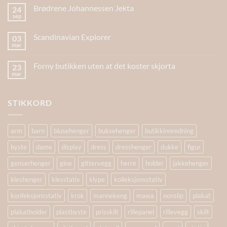
Brødrene Johannessen Jekta
24
sep
Scandinavian Explorer
03
mar
Forny butikken uten at det koster skjorta
23
mar
STIKKORD
arm
barn
blusehenger
buksehenger
butikkinnredning
byste
dame
display
dress
dresshenger
dukke
figur
genserhenger
gine
gittervegg
herre
holder
jakkehenger
kleshenger
klesstativ
klype
kolleksjonsstativ
konfeksjonsstativ
krok
mannekeng
mawa
nonslip
plakat
plakatholder
plastbyste
prisskilt
rillepanel
rillevegg
skilt