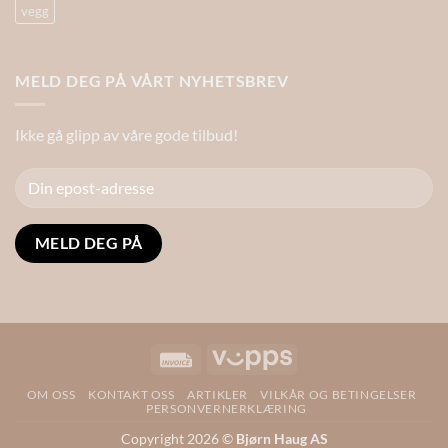
vegg
MELD DEG PÅ VÅRT NYHETSBREV
Ikke gå glipp av våre gode tilbud!
Alternative:
Invoice
Vipps
OM OSS
KONTAKT OSS
ARTIKLER
VILKÅR OG BETINGELSER
PERSONVERNERKLÆRING
Copyright 2026 ©
Bjørn Haug AS