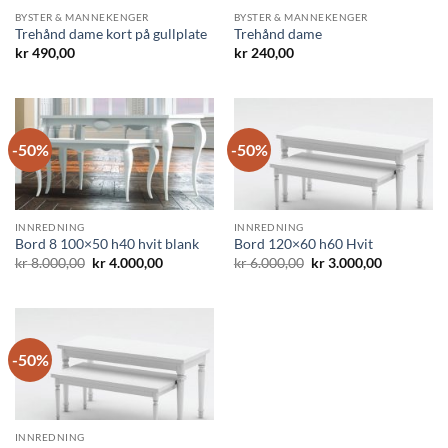
BYSTER & MANNEKENGER
BYSTER & MANNEKENGER
Trehånd dame kort på gullplate
Trehånd dame
kr
490,00
kr
240,00
-50%
-50%
INNREDNING
INNREDNING
Bord 8 100×50 h40 hvit blank
Bord 120×60 h60 Hvit
Opprinnelig
Nåværende
Opprinnelig
Nåværend
kr
8.000,00
kr
4.000,00
kr
6.000,00
kr
3.000,00
pris
pris
pris
pris
var:
er:
var:
er:
kr 8.000,00.
kr 4.000,00.
kr 6.000,00.
kr 3.000,00
-50%
INNREDNING