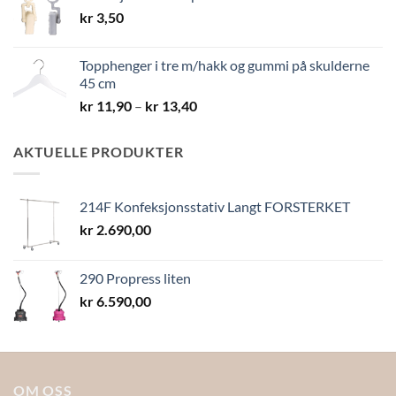
kr 19,40
kr
3,50
Topphenger i tre m/hakk og gummi på skulderne
45 cm
Prisområde:
kr
11,90
–
kr
13,40
kr 11,90
til
AKTUELLE PRODUKTER
kr 13,40
214F Konfeksjonsstativ Langt FORSTERKET
kr
2.690,00
290 Propress liten
kr
6.590,00
OM OSS