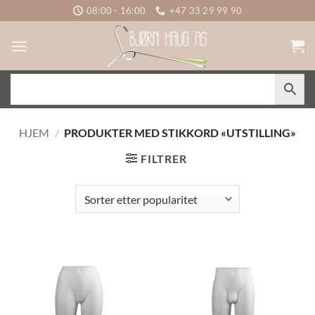
Skip
08:00 - 16:00
+47 33 29 99 90
to
content
HJEM
/
PRODUKTER MED STIKKORD «UTSTILLING»
FILTRER