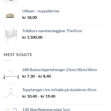
Ullkam - nuppefjerner
kr
18,00
Trådkurv sammenleggbar 75x45cm
kr
1.500,00
MEST SOLGTE
688 Bukse/skjørtehenger 23cm/30cm/40cm
Prisområde:
kr
7,30
–
kr
8,40
kr 7,30
til
Topphenger i tre m/hakk på skulderne 45cm
kr 8,40
Prisområde:
kr
10,40
–
kr
19,40
kr 10,40
til
130 Skjerfklemme plast 5cm