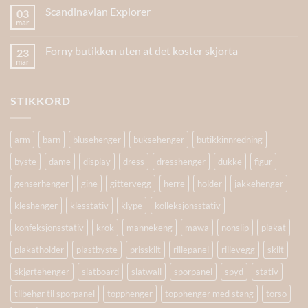
Scandinavian Explorer
03
mar
Forny butikken uten at det koster skjorta
23
mar
STIKKORD
arm
barn
blusehenger
buksehenger
butikkinnredning
byste
dame
display
dress
dresshenger
dukke
figur
genserhenger
gine
gittervegg
herre
holder
jakkehenger
kleshenger
klesstativ
klype
kolleksjonsstativ
konfeksjonsstativ
krok
mannekeng
mawa
nonslip
plakat
plakatholder
plastbyste
prisskilt
rillepanel
rillevegg
skilt
skjørtehenger
slatboard
slatwall
sporpanel
spyd
stativ
tilbehør til sporpanel
topphenger
topphenger med stang
torso