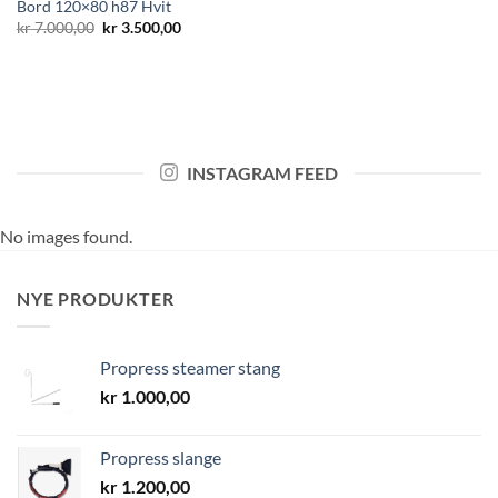
Bord 120×80 h87 Hvit
Opprinnelig
Nåværende
kr
7.000,00
kr
3.500,00
pris
pris
var:
er:
kr 7.000,00.
kr 3.500,00.
INSTAGRAM FEED
No images found.
NYE PRODUKTER
Propress steamer stang
kr
1.000,00
Propress slange
kr
1.200,00