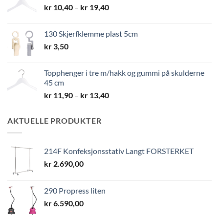
Prisområde:
kr
10,40
–
kr
19,40
kr 10,40
til
130 Skjerfklemme plast 5cm
kr 19,40
kr
3,50
Topphenger i tre m/hakk og gummi på skulderne
45 cm
Prisområde:
kr
11,90
–
kr
13,40
kr 11,90
til
AKTUELLE PRODUKTER
kr 13,40
214F Konfeksjonsstativ Langt FORSTERKET
kr
2.690,00
290 Propress liten
kr
6.590,00