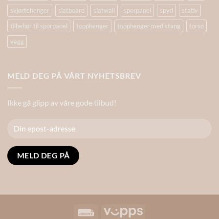
skjørtehenger
slatboard
slatwall
sporpanel
spyd
stativ
tilbehør til sporpanel
topphenger
topphenger med stang
torso
vegg
MELD DEG PÅ VÅRT NYHETSBREV
Ikke gå glipp av våre gode tilbud!
Alternative:
Invoice
Vipps