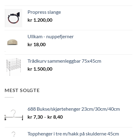
Propress slange
kr
1.200,00
Ullkam - nuppefjerner
kr
18,00
Trådkurv sammenleggbar 75x45cm
kr
1.500,00
MEST SOLGTE
688 Bukse/skjørtehenger 23cm/30cm/40cm
Prisområde:
kr
7,30
–
kr
8,40
kr 7,30
til
Topphenger i tre m/hakk på skulderne 45cm
kr 8,40