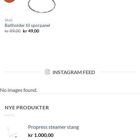
SALG
Ballholder til sporpanel
Opprinnelig
Nåværende
kr
89,00
kr
49,00
pris
pris
var:
er:
kr 89,00.
kr 49,00.
INSTAGRAM FEED
No images found.
NYE PRODUKTER
Propress steamer stang
kr
1.000,00