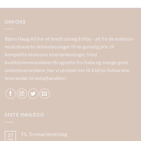
OM OSS
Bjørn Haug AS har et bredt utvalg å tilby - alt fra de enkleste
modulbaserte skinneløsninger til en gunstig pris, til
komplette ekslusive interiørløsninger. Med
kvalitetsleverandøren Brugnotto fra Italia og mange gode
underleverandører, har vi utviklet oss til å bli en fullservice
leverandør til detaljhandlen!
SISTE INNLEGG
TIL Tromsø Idrettslag
27
nov