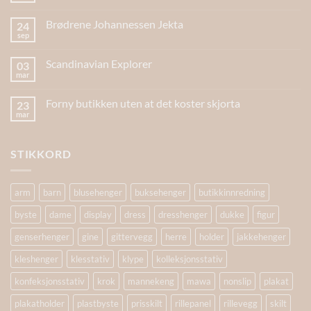
Brødrene Johannessen Jekta
24
sep
Scandinavian Explorer
03
mar
Forny butikken uten at det koster skjorta
23
mar
STIKKORD
arm
barn
blusehenger
buksehenger
butikkinnredning
byste
dame
display
dress
dresshenger
dukke
figur
genserhenger
gine
gittervegg
herre
holder
jakkehenger
kleshenger
klesstativ
klype
kolleksjonsstativ
konfeksjonsstativ
krok
mannekeng
mawa
nonslip
plakat
plakatholder
plastbyste
prisskilt
rillepanel
rillevegg
skilt