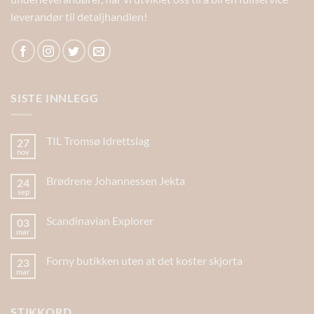
leverandør til detaljhandlen!
SISTE INNLEGG
TIL Tromsø Idrettslag
27
nov
Brødrene Johannessen Jekta
24
sep
Scandinavian Explorer
03
mar
Forny butikken uten at det koster skjorta
23
mar
STIKKORD