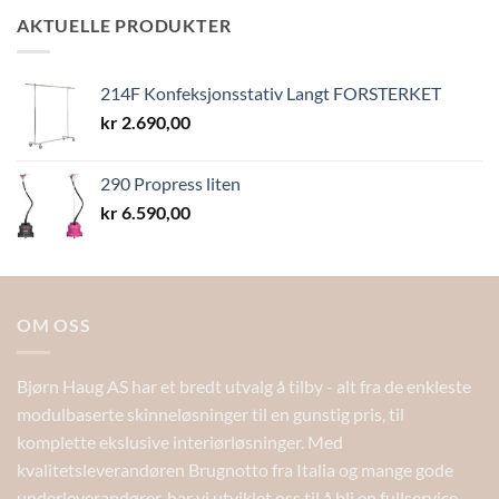
til
AKTUELLE PRODUKTER
kr 13,40
214F Konfeksjonsstativ Langt FORSTERKET
kr
2.690,00
290 Propress liten
kr
6.590,00
OM OSS
Bjørn Haug AS har et bredt utvalg å tilby - alt fra de enkleste
modulbaserte skinneløsninger til en gunstig pris, til
komplette ekslusive interiørløsninger. Med
kvalitetsleverandøren Brugnotto fra Italia og mange gode
underleverandører, har vi utviklet oss til å bli en fullservice