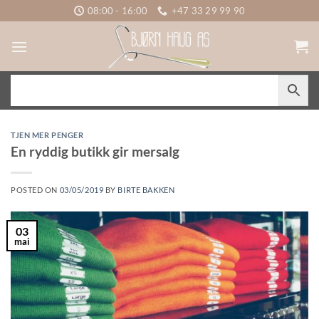
Skip
08:00 - 16:00
+47 33 29 99 90
to
content
TJEN MER PENGER
En ryddig butikk gir mersalg
POSTED ON
03/05/2019
BY
BIRTE BAKKEN
03
mai