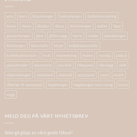
arm
barn
blusehenger
buksehenger
butikkinnredning
byste
dame
display
dress
dresshenger
dukke
figur
genserhenger
gine
gittervegg
herre
holder
jakkehenger
kleshenger
klesstativ
klype
kolleksjonsstativ
konfeksjonsstativ
krok
mannekeng
mawa
nonslip
plakat
plakatholder
plastbyste
prisskilt
rillepanel
rillevegg
skilt
skjørtehenger
slatboard
slatwall
sporpanel
spyd
stativ
tilbehør til sporpanel
topphenger
topphenger med stang
torso
vegg
MELD DEG PÅ VÅRT NYHETSBREV
Ikke gå glipp av våre gode tilbud!