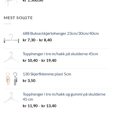
MEST SOLGTE
688 Bukse/skjørtehenger 23cm/30cm/40cm
Prisområde:
kr
7,30
–
kr
8,40
kr 7,30
til
Topphenger i tre m/hakk på skulderne 45cm
kr 8,40
Prisområde:
kr
10,40
–
kr
19,40
kr 10,40
til
130 Skjerfklemme plast 5cm
kr 19,40
kr
3,50
Topphenger i tre m/hakk og gummi på skulderne
45 cm
Prisområde:
kr
11,90
–
kr
13,40
kr 11,90