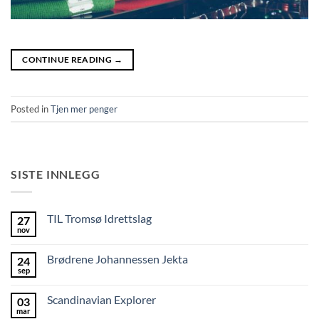
CONTINUE READING
→
Posted in
Tjen mer penger
SISTE INNLEGG
TIL Tromsø Idrettslag
27
nov
Brødrene Johannessen Jekta
24
sep
Scandinavian Explorer
03
mar