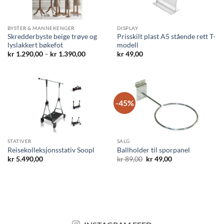
BYSTER & MANNEKENGER
DISPLAY
Skredderbyste beige trøye og
Prisskilt plast A5 stående rett T-
lyslakkert bøkefot
modell
Prisområde:
kr
1.290,00
–
kr
1.390,00
kr
49,00
kr 1.290,00
til
kr 1.390,00
-45%
STATIVER
SALG
Reisekolleksjonsstativ Soopl
Ballholder til sporpanel
Opprinnelig
Nåværende
kr
5.490,00
kr
89,00
kr
49,00
pris
pris
var:
er:
kr 89,00.
kr 49,00.