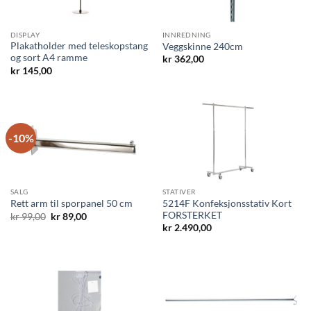
DISPLAY
INNREDNING
Plakatholder med teleskopstang
Veggskinne 240cm
og sort A4 ramme
kr
362,00
kr
145,00
-10%
SALG
STATIVER
5214F Konfeksjonsstativ Kort
Rett arm til sporpanel 50 cm
FORSTERKET
Opprinnelig
Nåværende
kr
99,00
kr
89,00
pris
pris
kr
2.490,00
var:
er:
kr 99,00.
kr 89,00.