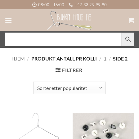
Skip
08:00 - 16:00
+47 33 29 99 90
to
content
HJEM
/
PRODUKT ANTALL PR KOLLI
/
1
/
SIDE 2
FILTRER