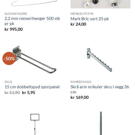
KLESHENGERE
MERKEUTSTYR
2,2 mm renserihenger 500 stk
Mark Bric sort 25 pk
pr pk
kr
24,00
kr
995,00
-50%
SALG
INNREDNING
Skrå arm m/kuler skru i vegg 36
15 cm dobbeltspyd sporpanel
cm
Opprinnelig
Nåværende
kr
11,90
kr
5,95
pris
pris
kr
169,00
var:
er:
kr 11,90.
kr 5,95.