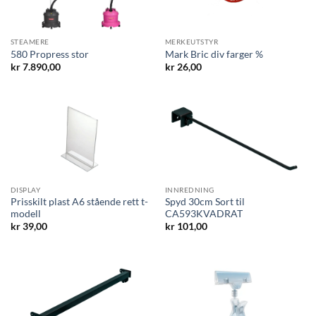
STEAMERE
MERKEUTSTYR
580 Propress stor
Mark Bric div farger %
kr
7.890,00
kr
26,00
DISPLAY
INNREDNING
Prisskilt plast A6 stående rett t-
Spyd 30cm Sort til
modell
CA593KVADRAT
kr
39,00
kr
101,00