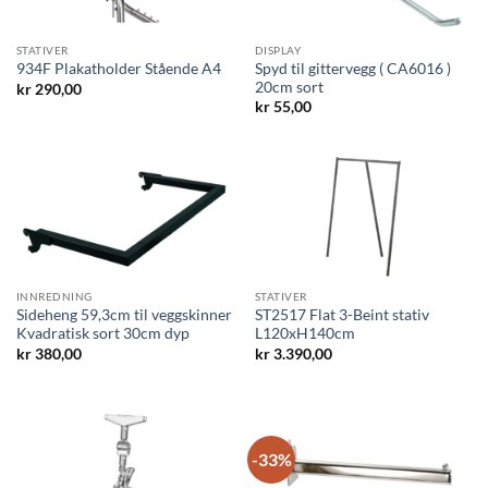
STATIVER
DISPLAY
Spyd til gittervegg ( CA6016 )
934F Plakatholder Stående A4
20cm sort
kr
290,00
kr
55,00
INNREDNING
STATIVER
Sideheng 59,3cm til veggskinner
ST2517 Flat 3-Beint stativ
Kvadratisk sort 30cm dyp
L120xH140cm
kr
380,00
kr
3.390,00
-33%