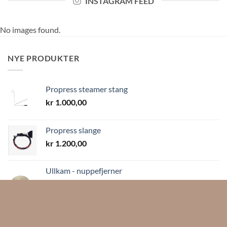
INSTAGRAM FEED
No images found.
NYE PRODUKTER
Propress steamer stang
kr
1.000,00
Propress slange
kr
1.200,00
Ullkam - nuppefjerner
kr
18,00
Trådkurv sammenleggbar 75x45cm
kr
1.500,00