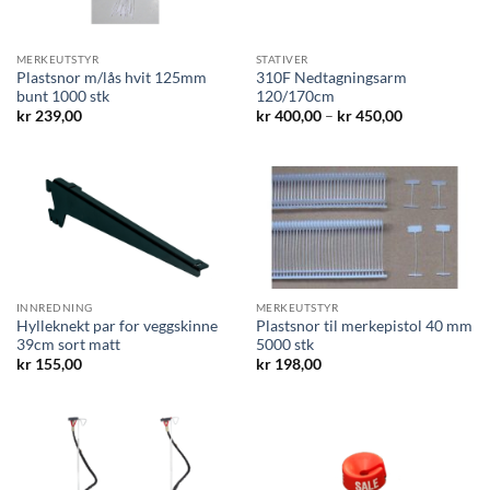
MERKEUTSTYR
STATIVER
Plastsnor m/lås hvit 125mm
310F Nedtagningsarm
bunt 1000 stk
120/170cm
Prisområde:
kr
239,00
kr
400,00
–
kr
450,00
kr 400,00
til
kr 450,00
INNREDNING
MERKEUTSTYR
Hylleknekt par for veggskinne
Plastsnor til merkepistol 40 mm
39cm sort matt
5000 stk
kr
155,00
kr
198,00