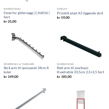
INNREDNING
DISPLAY
Feste for gittervegg ( CA6016 )
Prisskilt plast A5 liggende skrå
Sort
kr
59,00
kr
25,00
SPORPANEL & TILBEHØR
INNREDNING
Skrå arm til sporpanel 34cm 8
Rett arm til zoa/basic
kuler
Kvadratisk 33,5cm 2,5×2,5 Sort
kr
149,00
kr
185,00