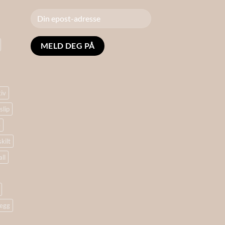
Alternative:
tiv
slip
e
skilt
ll
egg