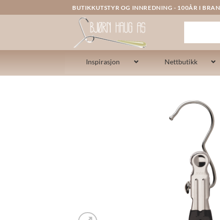
Skip
BUTIKKUTSTYR OG INNREDNING - 100ÅR I BRAN
to
content
Inspirasjon
Nettbutikk