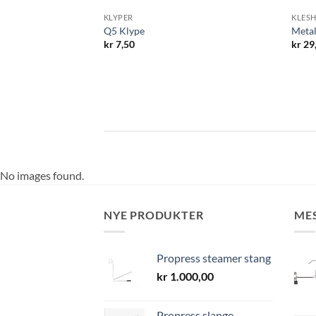
KLYPER
KLES
r m/brede skuldre
Q5 Klype
Metal
kr
7,50
kr
29
Prisområde:
kr 24,00
til
kr 30,00
No images found.
NYE PRODUKTER
ME
Propress steamer stang
kr
1.000,00
Propress slange