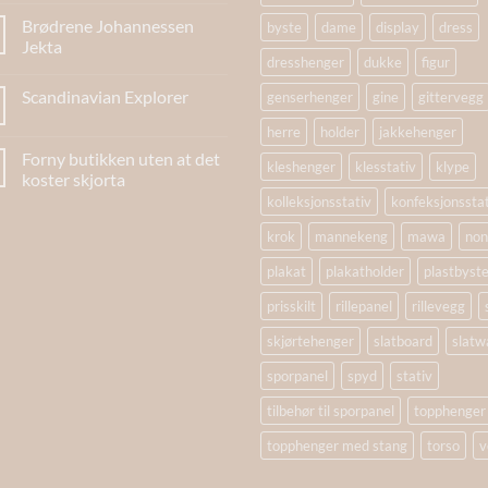
Brødrene Johannessen
byste
dame
display
dress
Jekta
dresshenger
dukke
figur
Scandinavian Explorer
genserhenger
gine
gittervegg
herre
holder
jakkehenger
Forny butikken uten at det
kleshenger
klesstativ
klype
koster skjorta
kolleksjonsstativ
konfeksjonssta
krok
mannekeng
mawa
non
plakat
plakatholder
plastbyst
prisskilt
rillepanel
rillevegg
skjørtehenger
slatboard
slatwa
sporpanel
spyd
stativ
tilbehør til sporpanel
topphenger
topphenger med stang
torso
v