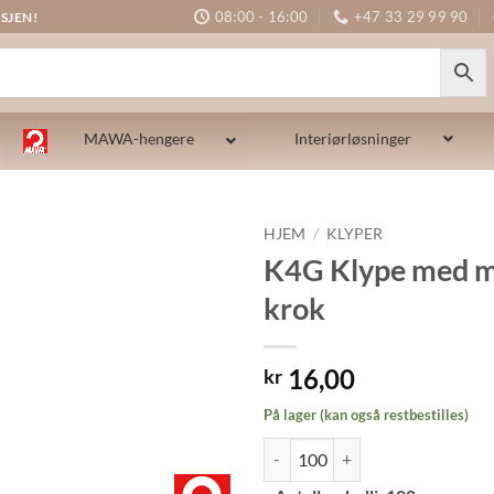
08:00 - 16:00
+47 33 29 99 90
SJEN!
MAWA-hengere
Interiørløsninger
HJEM
/
KLYPER
K4G Klype med m
krok
16,00
kr
På lager (kan også restbestilles)
K4G Klype med mellomstor krok a
Alternative: