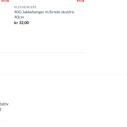
KLESHENGERE
40G Jakkehenger m/brede skuldre
40cm
kr
32,00
tativ
T