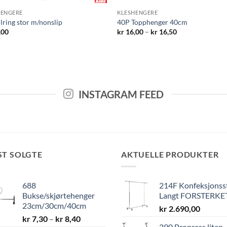
HENGERE
KLESHENGERE
lring stor m/nonslip
40P Topphenger 40cm
Prisområde:
,00
kr
16,00
–
kr
16,50
kr 16,00
til
kr 16,50
INSTAGRAM FEED
ST SOLGTE
AKTUELLE PRODUKTER
688
214F Konfeksjonss
Bukse/skjørtehenger
Langt FORSTERKE
23cm/30cm/40cm
kr
2.690,00
Prisområde:
kr
7,30
–
kr
8,40
290 Propress liten