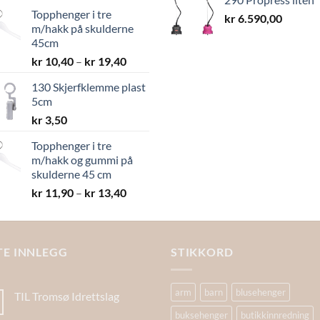
kr 7,30
Topphenger i tre
til
kr
6.590,00
m/hakk på skulderne
kr 8,40
45cm
Prisområde:
kr
10,40
–
kr
19,40
kr 10,40
130 Skjerfklemme plast
til
5cm
kr 19,40
kr
3,50
Topphenger i tre
m/hakk og gummi på
skulderne 45 cm
Prisområde:
kr
11,90
–
kr
13,40
kr 11,90
til
kr 13,40
TE INNLEGG
STIKKORD
arm
barn
blusehenger
TIL Tromsø Idrettslag
buksehenger
butikkinnredning