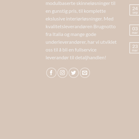
modulbaserte skinneløsninger til
24
en gunstig pris, til komplette
sep
ekslusive interiørløsninger. Med
kvalitetsleverandøren Brugnotto
03
mar
fra Italia og mange gode
underleverandører, har vi utviklet
23
oss til å bli en fullservice
mar
leverandør til detaljhandlen!