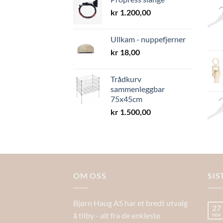
kr
1.200,00
Ullkam - nuppefjerner
kr
18,00
Trådkurv
sammenleggbar
75x45cm
kr
1.500,00
OM OSS
SIS
Bjørn Haug AS har et bredt utvalg
27
å tilby - alt fra de enkleste
nov