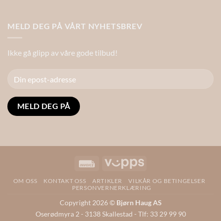
MELD DEG PÅ VÅRT NYHETSBREV
Ikke gå glipp av våre gode tilbud!
Alternative:
Invoice
Vipps
OM OSS
KONTAKT OSS
ARTIKLER
VILKÅR OG BETINGELSER
PERSONVERNERKLÆRING
Copyright 2026 ©
Bjørn Haug AS
Oserødmyra 2 - 3138 Skallestad - Tlf:
33 29 99 90