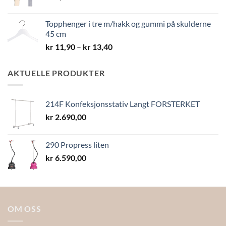
Topphenger i tre m/hakk og gummi på skulderne
45 cm
Prisområde:
kr
11,90
–
kr
13,40
kr 11,90
til
AKTUELLE PRODUKTER
kr 13,40
214F Konfeksjonsstativ Langt FORSTERKET
kr
2.690,00
290 Propress liten
kr
6.590,00
OM OSS