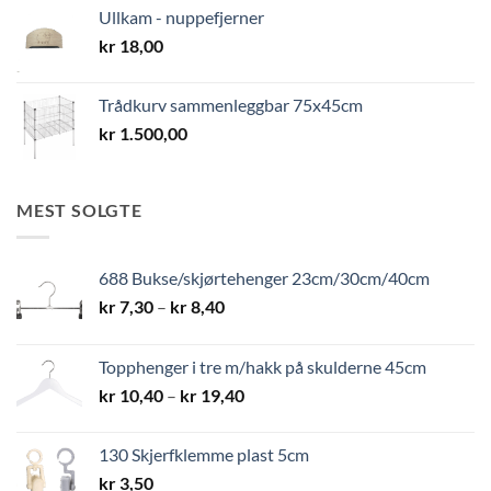
Ullkam - nuppefjerner
kr
18,00
Trådkurv sammenleggbar 75x45cm
kr
1.500,00
MEST SOLGTE
688 Bukse/skjørtehenger 23cm/30cm/40cm
Prisområde:
kr
7,30
–
kr
8,40
kr 7,30
til
Topphenger i tre m/hakk på skulderne 45cm
kr 8,40
Prisområde:
kr
10,40
–
kr
19,40
kr 10,40
til
130 Skjerfklemme plast 5cm
kr 19,40
kr
3,50