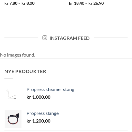
Prisområde:
Prisområde:
kr
7,80
–
kr
8,00
kr
18,40
–
kr
26,90
kr 7,80
kr 18,40
til
til
kr 8,00
kr 26,90
INSTAGRAM FEED
No images found.
NYE PRODUKTER
Propress steamer stang
kr
1.000,00
Propress slange
kr
1.200,00