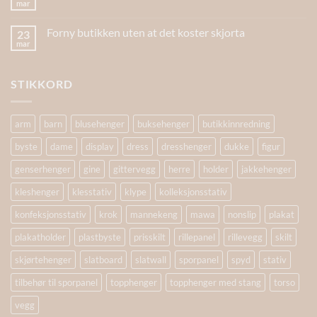
mar
Forny butikken uten at det koster skjorta
23
mar
STIKKORD
arm
barn
blusehenger
buksehenger
butikkinnredning
byste
dame
display
dress
dresshenger
dukke
figur
genserhenger
gine
gittervegg
herre
holder
jakkehenger
kleshenger
klesstativ
klype
kolleksjonsstativ
konfeksjonsstativ
krok
mannekeng
mawa
nonslip
plakat
plakatholder
plastbyste
prisskilt
rillepanel
rillevegg
skilt
skjørtehenger
slatboard
slatwall
sporpanel
spyd
stativ
tilbehør til sporpanel
topphenger
topphenger med stang
torso
vegg