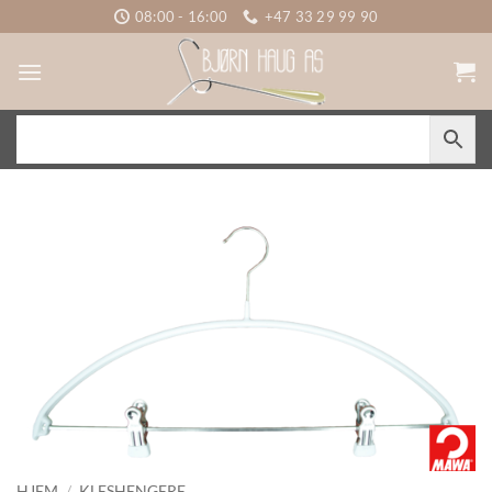
Skip
08:00 - 16:00
+47 33 29 99 90
to
content
HJEM
/
KLESHENGERE