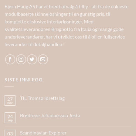
Bjørn Haug AS har et bredt utvalg å tilby - alt fra de enkleste
modulbaserte skinneløsninger til en gunstig pris, til
komplette ekslusive interiørløsninger. Med
kvalitetsleverandøren Brugnotto fra Italia og mange gode
underleverandører, har vi utviklet oss til å bli en fullservice
leverandør til detaljhandlen!
SISTE INNLEGG
TIL Tromsø Idrettslag
27
nov
Brødrene Johannessen Jekta
24
sep
Scandinavian Explorer
03