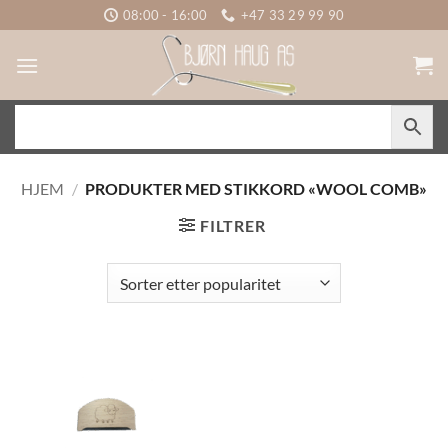
Skip
08:00 - 16:00
+47 33 29 99 90
to
content
HJEM
/
PRODUKTER MED STIKKORD «WOOL COMB»
FILTRER