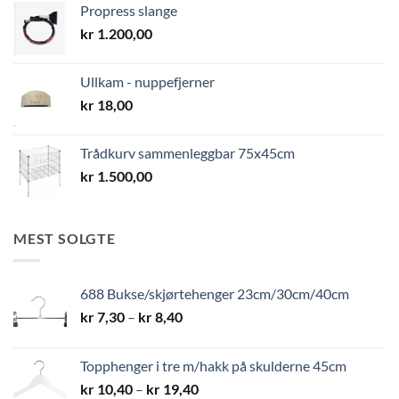
Propress slange
kr
1.200,00
Ullkam - nuppefjerner
kr
18,00
Trådkurv sammenleggbar 75x45cm
kr
1.500,00
MEST SOLGTE
688 Bukse/skjørtehenger 23cm/30cm/40cm
Prisområde:
kr
7,30
–
kr
8,40
kr 7,30
til
Topphenger i tre m/hakk på skulderne 45cm
kr 8,40
Prisområde:
kr
10,40
–
kr
19,40