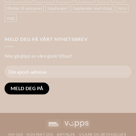
tilbehør til sporpanel
topphenger
topphenger med stang
torso
vegg
MELD DEG PÅ VÅRT NYHETSBREV
Ikke gå glipp av våre gode tilbud!
Alternative:
Invoice
Vipps
OM OSS
KONTAKT OSS
ARTIKLER
VILKÅR OG BETINGELSER