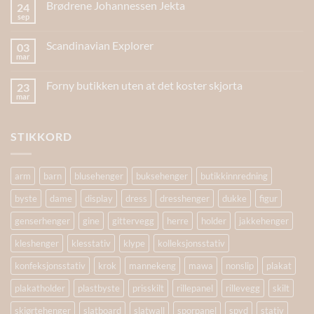
Brødrene Johannessen Jekta
24
sep
Scandinavian Explorer
03
mar
Forny butikken uten at det koster skjorta
23
mar
STIKKORD
arm
barn
blusehenger
buksehenger
butikkinnredning
byste
dame
display
dress
dresshenger
dukke
figur
genserhenger
gine
gittervegg
herre
holder
jakkehenger
kleshenger
klesstativ
klype
kolleksjonsstativ
konfeksjonsstativ
krok
mannekeng
mawa
nonslip
plakat
plakatholder
plastbyste
prisskilt
rillepanel
rillevegg
skilt
skjørtehenger
slatboard
slatwall
sporpanel
spyd
stativ