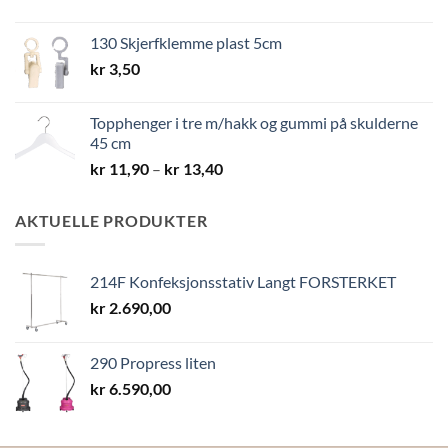
kr 10,40
til
130 Skjerfklemme plast 5cm
kr 19,40
kr
3,50
Topphenger i tre m/hakk og gummi på skulderne
45 cm
Prisområde:
kr
11,90
–
kr
13,40
kr 11,90
til
AKTUELLE PRODUKTER
kr 13,40
214F Konfeksjonsstativ Langt FORSTERKET
kr
2.690,00
290 Propress liten
kr
6.590,00