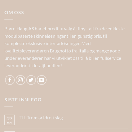
OM OSS
Bjørn Haug AS har et bredt utvalg å tilby - alt fra de enkleste
modulbaserte skinneløsninger til en gunstig pris, til
komplette ekslusive interiørløsninger. Med
kvalitetsleverandøren Brugnotto fra Italia og mange gode
underleverandører, har vi utviklet oss til å bli en fullservice
leverandør til detaljhandlen!
SISTE INNLEGG
TIL Tromsø Idrettslag
27
nov