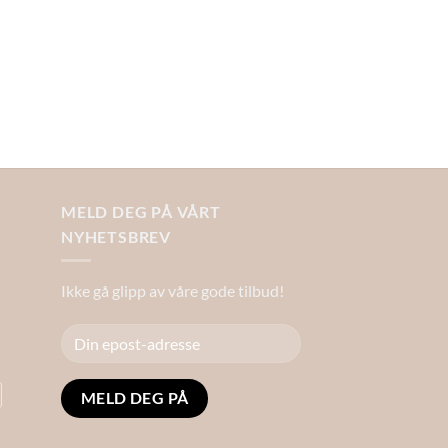
MELD DEG PÅ VÅRT
NYHETSBREV
Ikke gå glipp av våre gode tilbud!
Alternative: