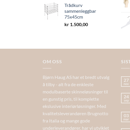
Trådkurv
sammenleggbar
75x45cm
kr
1.500,00
OM OSS
SIS
Bjørn Haug AS har et bredt utvalg
27
å tilby - alt fra de enkleste
nov
modulbaserte skinneløsninger til
24
en gunstig pris, til komplette
sep
ekslusive interiørløsninger. Med
kvalitetsleverandøren Brugnotto
03
mar
fra Italia og mange gode
underleverandører, har vi utviklet