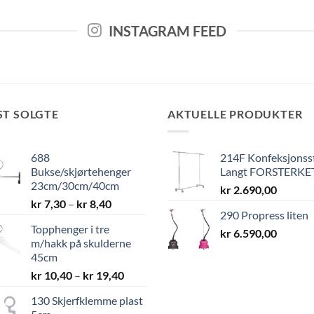
INSTAGRAM FEED
ST SOLGTE
AKTUELLE PRODUKTER
688
214F Konfeksjonss
Bukse/skjørtehenger
Langt FORSTERKE
23cm/30cm/40cm
kr
2.690,00
Prisområde:
kr
7,30
–
kr
8,40
290 Propress liten
kr 7,30
Topphenger i tre
til
kr
6.590,00
m/hakk på skulderne
kr 8,40
45cm
Prisområde:
kr
10,40
–
kr
19,40
kr 10,40
130 Skjerfklemme plast
til