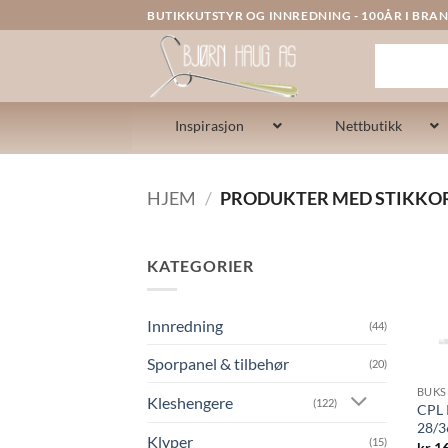
Skip
BUTIKKUTSTYR OG INNREDNING - 100ÅR I BRAN
to
content
Inspirasjon
Nettbutikk
HJEM
/
PRODUKTER MED STIKKO
KATEGORIER
Innredning
(44)
Sporpanel & tilbehør
(20)
BUKS
Kleshengere
(122)
CPL 
28/
Klyper
(15)
kr
16