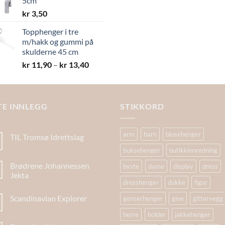
5cm
kr 19,40
kr
3,50
Topphenger i tre
m/hakk og gummi på
skulderne 45 cm
Prisområde:
kr
11,90
–
kr
13,40
kr 11,90
til
kr 13,40
TE INNLEGG
STIKKORD
arm
barn
blusehenger
TIL Tromsø Idrettslag
buksehenger
butikkinnredning
Brødrene Johannessen
byste
dame
display
dress
Jekta
dresshenger
dukke
figur
Scandinavian Explorer
genserhenger
gine
gittervegg
herre
holder
jakkehenger