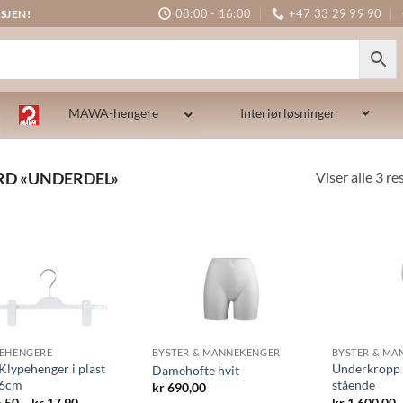
08:00 - 16:00
+47 33 29 99 90
SJEN!
MAWA-hengere
Interiørløsninger
Viser alle 3 re
RD «UNDERDEL»
EHENGERE
BYSTER & MANNEKENGER
BYSTER & MA
Klypehenger i plast
Underkropp 
Damehofte hvit
36cm
stående
kr
690,00
Prisområde:
,50
–
kr
17,90
kr
1.600,00