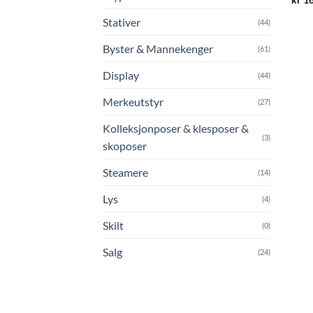
Stativer
(44)
Byster & Mannekenger
(61)
Display
(44)
Merkeutstyr
(27)
Kolleksjonposer & klesposer &
(3)
skoposer
Steamere
(14)
Lys
(4)
Skilt
(0)
Salg
(24)