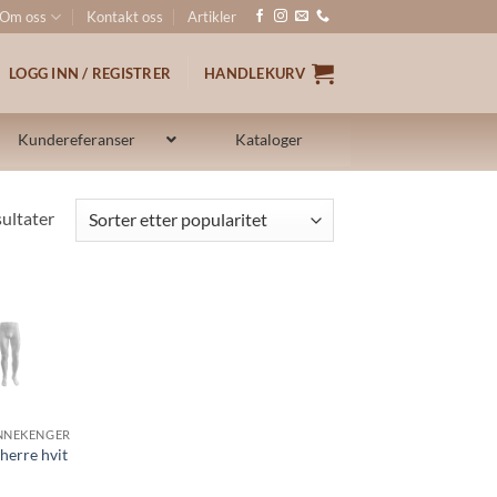
Om oss
Kontakt oss
Artikler
LOGG INN / REGISTRER
HANDLEKURV
Kundereferanser
Kataloger
Sortert
sultater
etter
propularitet
NNEKENGER
herre hvit