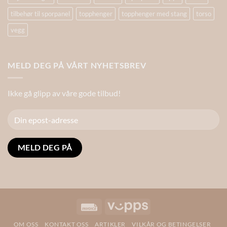
tilbehør til sporpanel
topphenger
topphenger med stang
torso
vegg
MELD DEG PÅ VÅRT NYHETSBREV
Ikke gå glipp av våre gode tilbud!
Alternative:
Invoice
Vipps
OM OSS
KONTAKT OSS
ARTIKLER
VILKÅR OG BETINGELSER