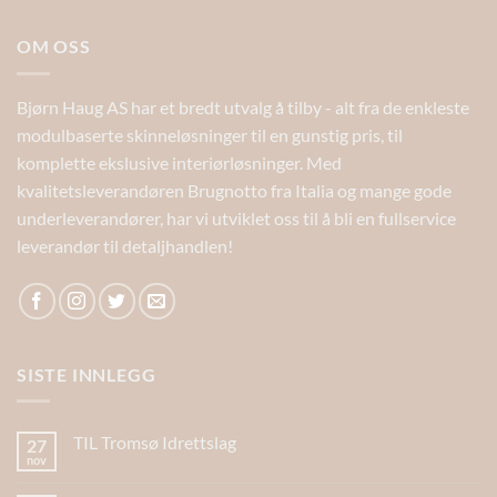
OM OSS
Bjørn Haug AS har et bredt utvalg å tilby - alt fra de enkleste
modulbaserte skinneløsninger til en gunstig pris, til
komplette ekslusive interiørløsninger. Med
kvalitetsleverandøren Brugnotto fra Italia og mange gode
underleverandører, har vi utviklet oss til å bli en fullservice
leverandør til detaljhandlen!
SISTE INNLEGG
TIL Tromsø Idrettslag
27
nov