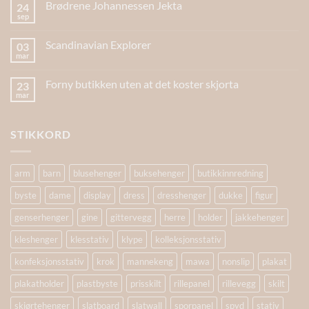
Brødrene Johannessen Jekta
24
sep
Scandinavian Explorer
03
mar
Forny butikken uten at det koster skjorta
23
mar
STIKKORD
arm
barn
blusehenger
buksehenger
butikkinnredning
byste
dame
display
dress
dresshenger
dukke
figur
genserhenger
gine
gittervegg
herre
holder
jakkehenger
kleshenger
klesstativ
klype
kolleksjonsstativ
konfeksjonsstativ
krok
mannekeng
mawa
nonslip
plakat
plakatholder
plastbyste
prisskilt
rillepanel
rillevegg
skilt
skjørtehenger
slatboard
slatwall
sporpanel
spyd
stativ