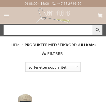
Skip
08:00 - 16:00
+47 33 29 99 90
to
content
HJEM
/
PRODUKTER MED STIKKORD «ULLKAM»
FILTRER