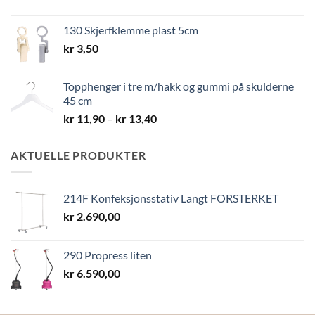
kr 10,40
til
130 Skjerfklemme plast 5cm
kr 19,40
kr
3,50
Topphenger i tre m/hakk og gummi på skulderne
45 cm
Prisområde:
kr
11,90
–
kr
13,40
kr 11,90
til
AKTUELLE PRODUKTER
kr 13,40
214F Konfeksjonsstativ Langt FORSTERKET
kr
2.690,00
290 Propress liten
kr
6.590,00