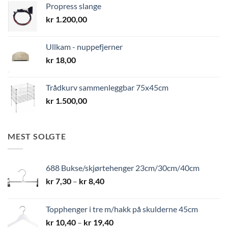
Propress slange
kr
1.200,00
Ullkam - nuppefjerner
kr
18,00
Trådkurv sammenleggbar 75x45cm
kr
1.500,00
MEST SOLGTE
688 Bukse/skjørtehenger 23cm/30cm/40cm
Prisområde:
kr
7,30
–
kr
8,40
kr 7,30
til
Topphenger i tre m/hakk på skulderne 45cm
kr 8,40
Prisområde:
kr
10,40
–
kr
19,40