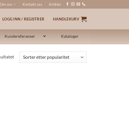
Om oss
Kontakt oss
Artikler
LOGG INN / REGISTRER
HANDLEKURV
Kundereferanser
Kataloger
sultatet