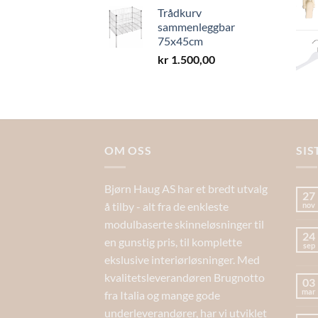
Trådkurv
sammenleggbar
75x45cm
kr
1.500,00
OM OSS
SIS
Bjørn Haug AS har et bredt utvalg
27
å tilby - alt fra de enkleste
nov
modulbaserte skinneløsninger til
24
en gunstig pris, til komplette
sep
ekslusive interiørløsninger. Med
kvalitetsleverandøren Brugnotto
03
mar
fra Italia og mange gode
underleverandører, har vi utviklet