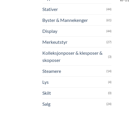
Stativer
(44)
Byster & Mannekenger
(61)
Display
(44)
Merkeutstyr
(27)
Kolleksjonposer & klesposer &
(3)
skoposer
Steamere
(14)
Lys
(4)
Skilt
(0)
Salg
(24)