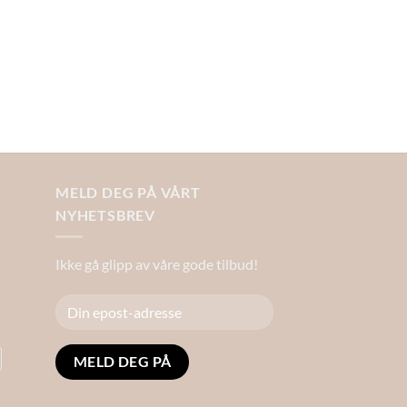
MELD DEG PÅ VÅRT
NYHETSBREV
Ikke gå glipp av våre gode tilbud!
Alternative: