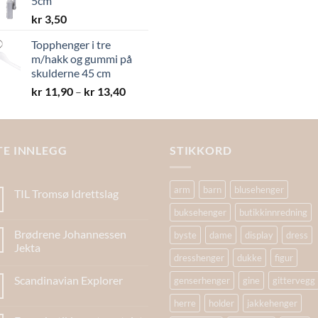
5cm
kr 19,40
kr
3,50
Topphenger i tre
m/hakk og gummi på
skulderne 45 cm
Prisområde:
kr
11,90
–
kr
13,40
kr 11,90
til
kr 13,40
TE INNLEGG
STIKKORD
arm
barn
blusehenger
TIL Tromsø Idrettslag
buksehenger
butikkinnredning
Brødrene Johannessen
byste
dame
display
dress
Jekta
dresshenger
dukke
figur
Scandinavian Explorer
genserhenger
gine
gittervegg
herre
holder
jakkehenger