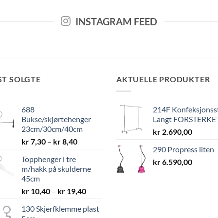
INSTAGRAM FEED
ST SOLGTE
AKTUELLE PRODUKTER
688
214F Konfeksjonss
Bukse/skjørtehenger
Langt FORSTERKE
23cm/30cm/40cm
kr
2.690,00
Prisområde:
kr
7,30
–
kr
8,40
290 Propress liten
kr 7,30
Topphenger i tre
til
kr
6.590,00
m/hakk på skulderne
kr 8,40
45cm
Prisområde:
kr
10,40
–
kr
19,40
kr 10,40
130 Skjerfklemme plast
til