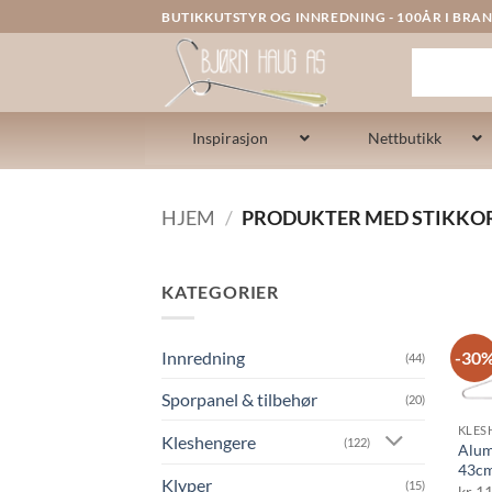
Skip
BUTIKKUTSTYR OG INNREDNING - 100ÅR I BRAN
to
content
Inspirasjon
Nettbutikk
HJEM
/
PRODUKTER MED STIKKO
KATEGORIER
-30
Innredning
(44)
Sporpanel & tilbehør
(20)
KLES
Kleshengere
(122)
Alum
43c
Klyper
(15)
kr
11