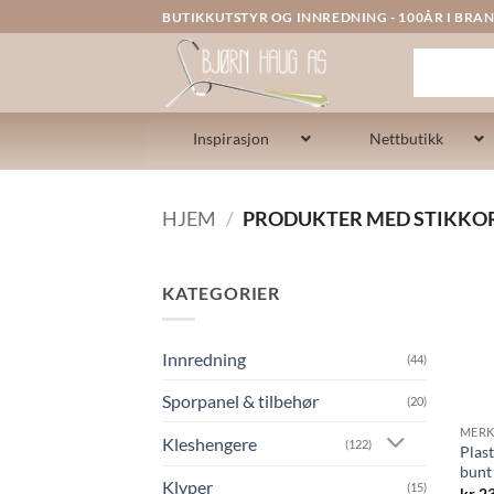
Skip
BUTIKKUTSTYR OG INNREDNING - 100ÅR I BRAN
to
content
Inspirasjon
Nettbutikk
HJEM
/
PRODUKTER MED STIKKOR
KATEGORIER
Innredning
(44)
Sporpanel & tilbehør
(20)
MERK
Kleshengere
(122)
Plas
bunt
Klyper
(15)
kr
23