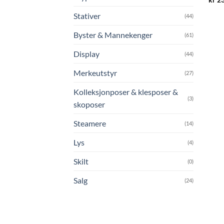
Stativer
(44)
Byster & Mannekenger
(61)
Display
(44)
Merkeutstyr
(27)
Kolleksjonposer & klesposer &
(3)
skoposer
Steamere
(14)
Lys
(4)
Skilt
(0)
Salg
(24)