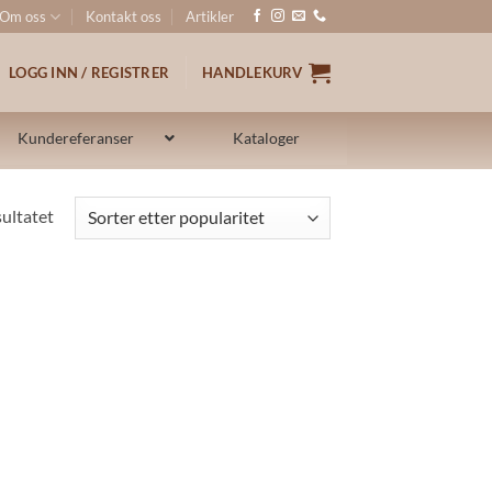
Om oss
Kontakt oss
Artikler
LOGG INN / REGISTRER
HANDLEKURV
Kundereferanser
Kataloger
sultatet