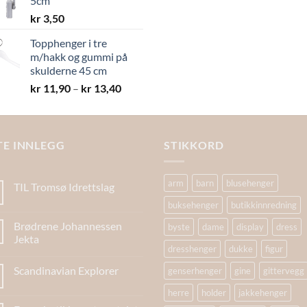
5cm
kr 19,40
kr
3,50
Topphenger i tre
m/hakk og gummi på
skulderne 45 cm
Prisområde:
kr
11,90
–
kr
13,40
kr 11,90
til
kr 13,40
TE INNLEGG
STIKKORD
arm
barn
blusehenger
TIL Tromsø Idrettslag
buksehenger
butikkinnredning
Brødrene Johannessen
byste
dame
display
dress
Jekta
dresshenger
dukke
figur
Scandinavian Explorer
genserhenger
gine
gittervegg
herre
holder
jakkehenger