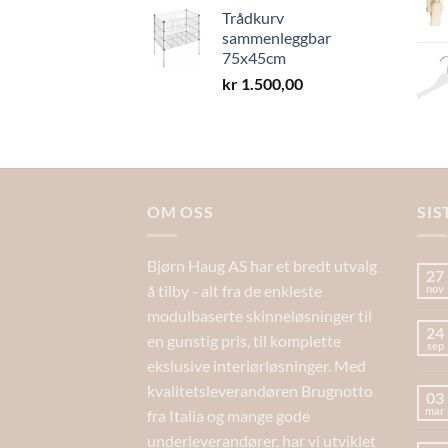
Trådkurv
sammenleggbar
75x45cm
kr
1.500,00
OM OSS
SIS
Bjørn Haug AS har et bredt utvalg
27
å tilby - alt fra de enkleste
nov
modulbaserte skinneløsninger til
24
en gunstig pris, til komplette
sep
ekslusive interiørløsninger. Med
kvalitetsleverandøren Brugnotto
03
mar
fra Italia og mange gode
underleverandører, har vi utviklet