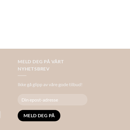
MELD DEG PÅ VÅRT
NYHETSBREV
Ikke gå glipp av våre gode tilbud!
Alternative: