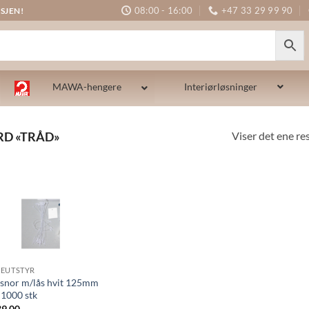
08:00 - 16:00
+47 33 29 99 90
SJEN!
MAWA-hengere
Interiørløsninger
Viser det ene re
D «TRÅD»
EUTSTYR
tsnor m/lås hvit 125mm
 1000 stk
9,00