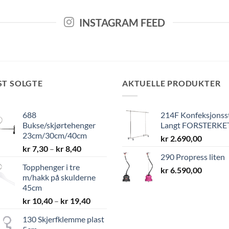
INSTAGRAM FEED
ST SOLGTE
AKTUELLE PRODUKTER
688
214F Konfeksjonss
Bukse/skjørtehenger
Langt FORSTERKE
23cm/30cm/40cm
kr
2.690,00
Prisområde:
kr
7,30
–
kr
8,40
290 Propress liten
kr 7,30
Topphenger i tre
til
kr
6.590,00
m/hakk på skulderne
kr 8,40
45cm
Prisområde:
kr
10,40
–
kr
19,40
kr 10,40
130 Skjerfklemme plast
til