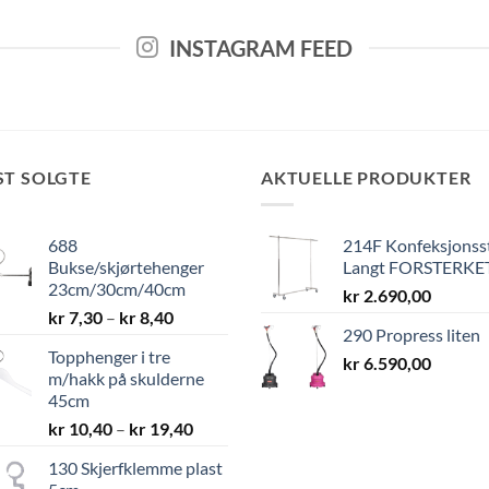
INSTAGRAM FEED
ST SOLGTE
AKTUELLE PRODUKTER
688
214F Konfeksjonss
Bukse/skjørtehenger
Langt FORSTERKE
23cm/30cm/40cm
kr
2.690,00
Prisområde:
kr
7,30
–
kr
8,40
290 Propress liten
kr 7,30
Topphenger i tre
til
kr
6.590,00
m/hakk på skulderne
kr 8,40
45cm
Prisområde:
kr
10,40
–
kr
19,40
kr 10,40
130 Skjerfklemme plast
til