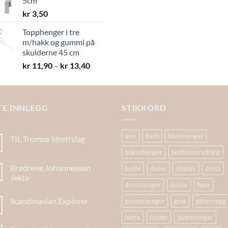
5cm
kr 19,40
kr
3,50
Topphenger i tre
m/hakk og gummi på
skulderne 45 cm
Prisområde:
kr
11,90
–
kr
13,40
kr 11,90
til
kr 13,40
TE INNLEGG
STIKKORD
arm
barn
blusehenger
TIL Tromsø Idrettslag
buksehenger
butikkinnredning
Brødrene Johannessen
byste
dame
display
dress
Jekta
dresshenger
dukke
figur
Scandinavian Explorer
genserhenger
gine
gittervegg
herre
holder
jakkehenger