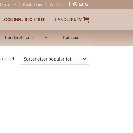
Om oss
Kontakt oss
Artikler
LOGG INN / REGISTRER
HANDLEKURV
Kundereferanser
Kataloger
sultatet