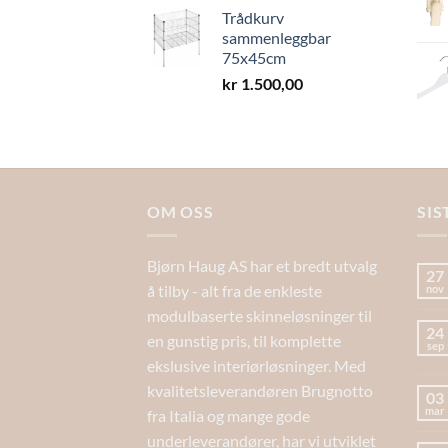
Trådkurv
sammenleggbar
75x45cm
kr
1.500,00
OM OSS
SIS
Bjørn Haug AS har et bredt utvalg
27
å tilby - alt fra de enkleste
nov
modulbaserte skinneløsninger til
24
en gunstig pris, til komplette
sep
ekslusive interiørløsninger. Med
kvalitetsleverandøren Brugnotto
03
mar
fra Italia og mange gode
underleverandører, har vi utviklet