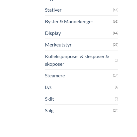
Stativer
(44)
Byster & Mannekenger
(61)
Display
(44)
Merkeutstyr
(27)
Kolleksjonposer & klesposer &
(3)
skoposer
Steamere
(14)
Lys
(4)
Skilt
(0)
Salg
(24)