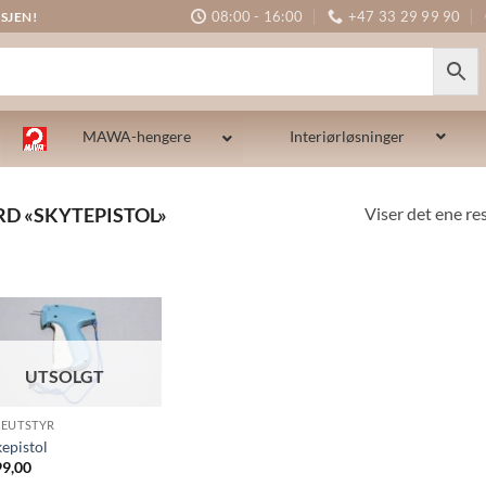
08:00 - 16:00
+47 33 29 99 90
SJEN!
MAWA-hengere
Interiørløsninger
Viser det ene re
D «SKYTEPISTOL»
UTSOLGT
EUTSTYR
epistol
9,00