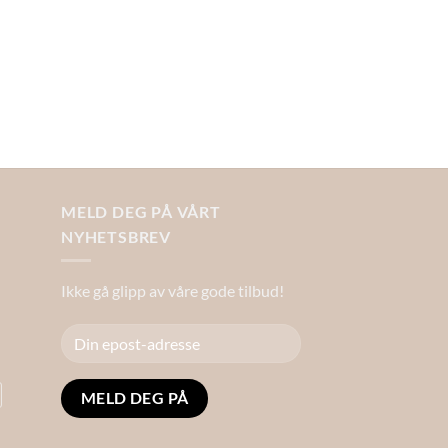
MELD DEG PÅ VÅRT
NYHETSBREV
Ikke gå glipp av våre gode tilbud!
Alternative: