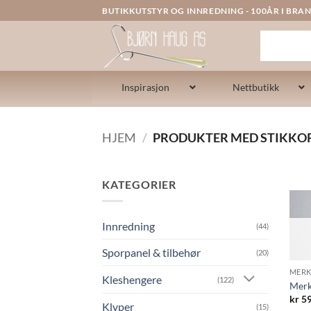
Skip
BUTIKKUTSTYR OG INNREDNING - 100ÅR I BRAN
to
content
Inspirasjon
Nettbutikk
HJEM
/
PRODUKTER MED STIKKOR
KATEGORIER
Innredning
(44)
Sporpanel & tilbehør
(20)
MERK
Kleshengere
(122)
Merk
kr
59
Klyper
(15)