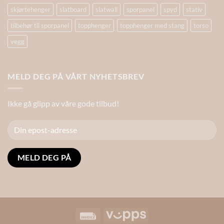
skjørtehenger
slatboard
slatwall
sporpanel
spyd
stativ
tilbehør til sporpanel
topphenger
topphenger med stang
torso
vegg
MELD DEG PÅ VÅRT NYHETSBREV
Ikke gå glipp av våre gode tilbud!
Alternative:
Invoice
Vipps