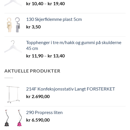
Prisområde:
kr
10,40
–
kr
19,40
kr 10,40
til
130 Skjerfklemme plast 5cm
kr 19,40
kr
3,50
Topphenger i tre m/hakk og gummi på skulderne
45 cm
Prisområde:
kr
11,90
–
kr
13,40
kr 11,90
til
AKTUELLE PRODUKTER
kr 13,40
214F Konfeksjonsstativ Langt FORSTERKET
kr
2.690,00
290 Propress liten
kr
6.590,00