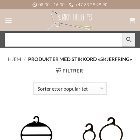
Skip
08:00 - 16:00
+47 33 29 99 90
to
content
HJEM
/
PRODUKTER MED STIKKORD «SKJERFRING»
FILTRER