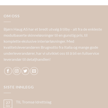
OM OSS
Bjørn Haug AS har et bredt utvalg å tilby - alt fra de enkleste
modulbaserte skinneløsninger til en gunstig pris, til
komplette ekslusive interiørløsninger. Med
kvalitetsleverandøren Brugnotto fra Italia og mange gode
underleverandører, har vi utviklet oss til å bli en fullservice
leverandør til detaljhandlen!
SISTE INNLEGG
TIL Tromsø Idrettslag
27
nov