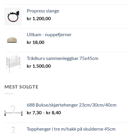
Propress slange
kr
1.200,00
Ullkam - nuppefjerner
kr
18,00
Trådkurv sammenleggbar 75x45cm
kr
1.500,00
MEST SOLGTE
688 Bukse/skjørtehenger 23cm/30cm/40cm
Prisområde:
kr
7,30
–
kr
8,40
kr 7,30
til
Topphenger i tre m/hakk på skulderne 45cm
kr 8,40