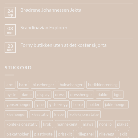
Brødrene Johannessen Jekta
24
sep
Scandinavian Explorer
03
mar
Forny butikken uten at det koster skjorta
23
mar
STIKKORD
arm
barn
blusehenger
buksehenger
butikkinnredning
byste
dame
display
dress
dresshenger
dukke
figur
genserhenger
gine
gittervegg
herre
holder
jakkehenger
kleshenger
klesstativ
klype
kolleksjonsstativ
konfeksjonsstativ
krok
mannekeng
mawa
nonslip
plakat
plakatholder
plastbyste
prisskilt
rillepanel
rillevegg
skilt