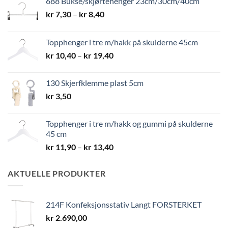
688 Bukse/skjørtehenger 23cm/30cm/40cm
Prisområde:
kr
7,30
–
kr
8,40
kr 7,30
til
Topphenger i tre m/hakk på skulderne 45cm
kr 8,40
Prisområde:
kr
10,40
–
kr
19,40
kr 10,40
til
130 Skjerfklemme plast 5cm
kr 19,40
kr
3,50
Topphenger i tre m/hakk og gummi på skulderne
45 cm
Prisområde:
kr
11,90
–
kr
13,40
kr 11,90
til
AKTUELLE PRODUKTER
kr 13,40
214F Konfeksjonsstativ Langt FORSTERKET
kr
2.690,00