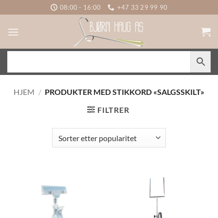
Skip
08:00 - 16:00
+47 33 29 99 90
to
content
HJEM
/
PRODUKTER MED STIKKORD «SALGSSKILT»
FILTRER