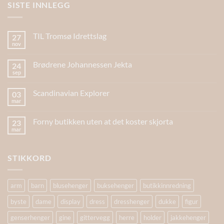
SISTE INNLEGG
TIL Tromsø Idrettslag
27
nov
Brødrene Johannessen Jekta
24
sep
Scandinavian Explorer
03
mar
Forny butikken uten at det koster skjorta
23
mar
STIKKORD
arm
barn
blusehenger
buksehenger
butikkinnredning
byste
dame
display
dress
dresshenger
dukke
figur
genserhenger
gine
gittervegg
herre
holder
jakkehenger