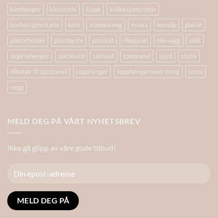
kleshenger
klesstativ
klype
kolleksjonsstativ
konfeksjonsstativ
krok
mannekeng
mawa
nonslip
plakat
plakatholder
plastbyste
prisskilt
rillepanel
rillevegg
skilt
skjørtehenger
slatboard
slatwall
sporpanel
spyd
stativ
tilbehør til sporpanel
topphenger
topphenger med stang
torso
vegg
MELD DEG PÅ VÅRT NYHETSBREV
Ikke gå glipp av våre gode tilbud!