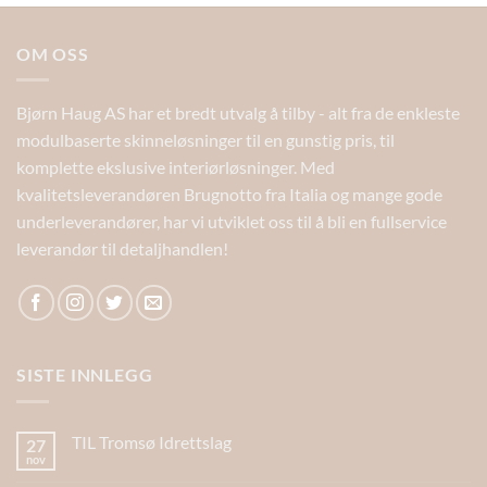
OM OSS
Bjørn Haug AS har et bredt utvalg å tilby - alt fra de enkleste
modulbaserte skinneløsninger til en gunstig pris, til
komplette ekslusive interiørløsninger. Med
kvalitetsleverandøren Brugnotto fra Italia og mange gode
underleverandører, har vi utviklet oss til å bli en fullservice
leverandør til detaljhandlen!
SISTE INNLEGG
TIL Tromsø Idrettslag
27
nov