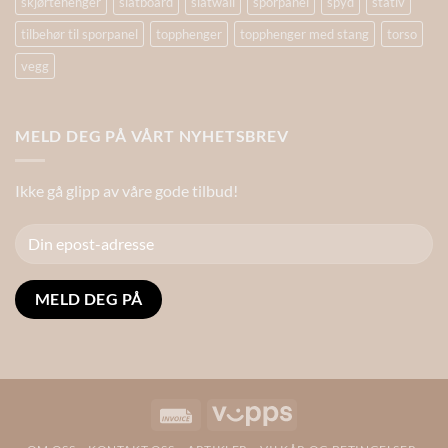
skjørtehenger
slatboard
slatwall
sporpanel
spyd
stativ
tilbehør til sporpanel
topphenger
topphenger med stang
torso
vegg
MELD DEG PÅ VÅRT NYHETSBREV
Ikke gå glipp av våre gode tilbud!
Alternative:
Invoice
Vipps