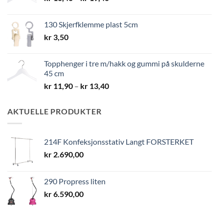
kr 10,40
til
130 Skjerfklemme plast 5cm
kr 19,40
kr
3,50
Topphenger i tre m/hakk og gummi på skulderne
45 cm
Prisområde:
kr
11,90
–
kr
13,40
kr 11,90
til
AKTUELLE PRODUKTER
kr 13,40
214F Konfeksjonsstativ Langt FORSTERKET
kr
2.690,00
290 Propress liten
kr
6.590,00