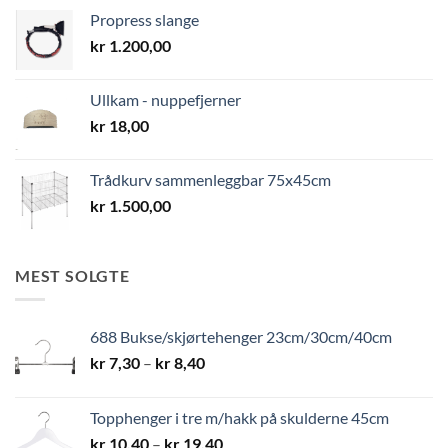
Propress slange
kr
1.200,00
Ullkam - nuppefjerner
kr
18,00
Trådkurv sammenleggbar 75x45cm
kr
1.500,00
MEST SOLGTE
688 Bukse/skjørtehenger 23cm/30cm/40cm
Prisområde:
kr
7,30
–
kr
8,40
kr 7,30
til
Topphenger i tre m/hakk på skulderne 45cm
kr 8,40
Prisområde:
kr
10,40
–
kr
19,40