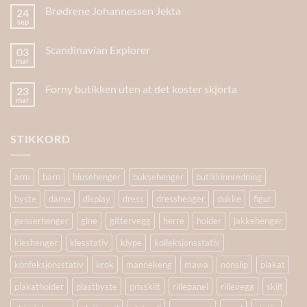
Brødrene Johannessen Jekta
24
sep
Scandinavian Explorer
03
mar
Forny butikken uten at det koster skjorta
23
mar
STIKKORD
arm
barn
blusehenger
buksehenger
butikkinnredning
byste
dame
display
dress
dresshenger
dukke
figur
genserhenger
gine
gittervegg
herre
holder
jakkehenger
kleshenger
klesstativ
klype
kolleksjonsstativ
konfeksjonsstativ
krok
mannekeng
mawa
nonslip
plakat
plakatholder
plastbyste
prisskilt
rillepanel
rillevegg
skilt