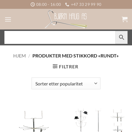
Skip
08:00 - 16:00
+47 33 29 99 90
to
content
HJEM
/
PRODUKTER MED STIKKORD «RUNDT»
FILTRER