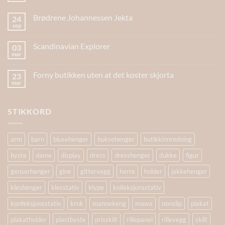
Brødrene Johannessen Jekta
24
sep
Scandinavian Explorer
03
mar
Forny butikken uten at det koster skjorta
23
mar
STIKKORD
arm
barn
blusehenger
buksehenger
butikkinnredning
byste
dame
display
dress
dresshenger
dukke
figur
genserhenger
gine
gittervegg
herre
holder
jakkehenger
kleshenger
klesstativ
klype
kolleksjonsstativ
konfeksjonsstativ
krok
mannekeng
mawa
nonslip
plakat
plakatholder
plastbyste
prisskilt
rillepanel
rillevegg
skilt