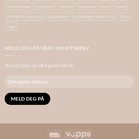
skjørtehenger
slatboard
slatwall
sporpanel
spyd
stativ
tilbehør til sporpanel
topphenger
topphenger med stang
torso
vegg
MELD DEG PÅ VÅRT NYHETSBREV
Ikke gå glipp av våre gode tilbud!
Alternative:
Invoice
Vipps