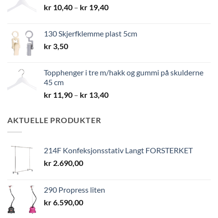
Prisområde:
kr
10,40
–
kr
19,40
kr 10,40
til
130 Skjerfklemme plast 5cm
kr 19,40
kr
3,50
Topphenger i tre m/hakk og gummi på skulderne
45 cm
Prisområde:
kr
11,90
–
kr
13,40
kr 11,90
til
AKTUELLE PRODUKTER
kr 13,40
214F Konfeksjonsstativ Langt FORSTERKET
kr
2.690,00
290 Propress liten
kr
6.590,00