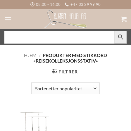
Skip
08:00 - 16:00
+47 33 29 99 90
to
content
HJEM
/
PRODUKTER MED STIKKORD
«REISEKOLLEKSJONSSTATIV»
FILTRER