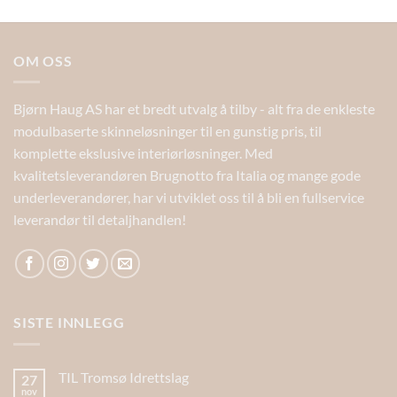
OM OSS
Bjørn Haug AS har et bredt utvalg å tilby - alt fra de enkleste
modulbaserte skinneløsninger til en gunstig pris, til
komplette ekslusive interiørløsninger. Med
kvalitetsleverandøren Brugnotto fra Italia og mange gode
underleverandører, har vi utviklet oss til å bli en fullservice
leverandør til detaljhandlen!
SISTE INNLEGG
TIL Tromsø Idrettslag
27
nov