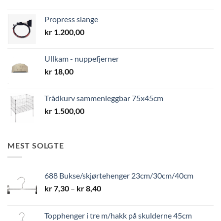
Propress slange
kr
1.200,00
Ullkam - nuppefjerner
kr
18,00
Trådkurv sammenleggbar 75x45cm
kr
1.500,00
MEST SOLGTE
688 Bukse/skjørtehenger 23cm/30cm/40cm
Prisområde:
kr
7,30
–
kr
8,40
kr 7,30
til
Topphenger i tre m/hakk på skulderne 45cm
kr 8,40