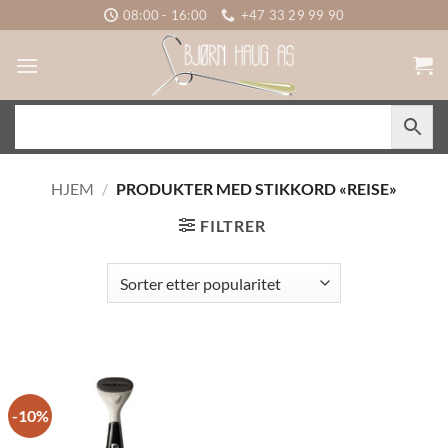
Skip
08:00 - 16:00
+47 33 29 99 90
to
content
HJEM
/
PRODUKTER MED STIKKORD «REISE»
FILTRER
-10%