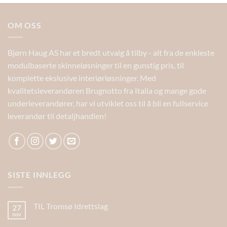
OM OSS
Bjørn Haug AS har et bredt utvalg å tilby - alt fra de enkleste
modulbaserte skinneløsninger til en gunstig pris, til
komplette ekslusive interiørløsninger. Med
kvalitetsleverandøren Brugnotto fra Italia og mange gode
underleverandører, har vi utviklet oss til å bli en fullservice
leverandør til detaljhandlen!
SISTE INNLEGG
TIL Tromsø Idrettslag
27
nov