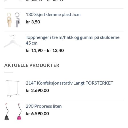
kr 10,40
til
130 Skjerfklemme plast 5cm
kr 19,40
kr
3,50
Topphenger i tre m/hakk og gummi på skulderne
45 cm
Prisområde:
kr
11,90
–
kr
13,40
kr 11,90
til
AKTUELLE PRODUKTER
kr 13,40
214F Konfeksjonsstativ Langt FORSTERKET
kr
2.690,00
290 Propress liten
kr
6.590,00