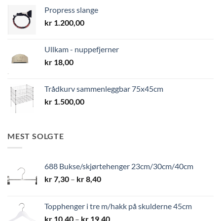
Propress slange
kr
1.200,00
Ullkam - nuppefjerner
kr
18,00
Trådkurv sammenleggbar 75x45cm
kr
1.500,00
MEST SOLGTE
688 Bukse/skjørtehenger 23cm/30cm/40cm
Prisområde:
kr
7,30
–
kr
8,40
kr 7,30
til
Topphenger i tre m/hakk på skulderne 45cm
kr 8,40
Prisområde:
kr
10,40
–
kr
19,40