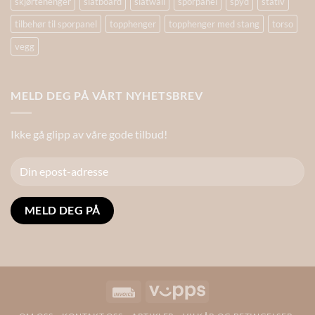
skjørtehenger
slatboard
slatwall
sporpanel
spyd
stativ
tilbehør til sporpanel
topphenger
topphenger med stang
torso
vegg
MELD DEG PÅ VÅRT NYHETSBREV
Ikke gå glipp av våre gode tilbud!
Alternative:
Invoice
Vipps