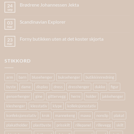
Brødrene Johannessen Jekta
24
sep
Scandinavian Explorer
03
mar
Forny butikken uten at det koster skjorta
23
mar
STIKKORD
arm
barn
blusehenger
buksehenger
butikkinnredning
byste
dame
display
dress
dresshenger
dukke
figur
genserhenger
gine
gittervegg
herre
holder
jakkehenger
kleshenger
klesstativ
klype
kolleksjonsstativ
konfeksjonsstativ
krok
mannekeng
mawa
nonslip
plakat
plakatholder
plastbyste
prisskilt
rillepanel
rillevegg
skilt