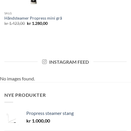
SALG
Håndsteamer Propress mini grå
Opprinnelig
Nåværende
kr
1.423,00
kr
1.280,00
pris
pris
var:
er:
kr 1.423,00.
kr 1.280,00.
INSTAGRAM FEED
No images found.
NYE PRODUKTER
Propress steamer stang
kr
1.000,00