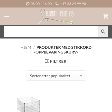
Skip
08:00 - 16:00
+47 33 29 99 90
to
content
HJEM
/
PRODUKTER MED STIKKORD
«OPPBEVARINGSKURV»
FILTRER