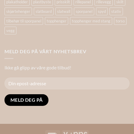
plakatholder
plastbyste
prisskilt
rillepanel
rillevegg
skilt
skjørtehenger
slatboard
slatwall
sporpanel
spyd
stativ
tilbehør til sporpanel
topphenger
topphenger med stang
torso
vegg
MELD DEG PÅ VÅRT NYHETSBREV
Ikke gå glipp av våre gode tilbud!
Alternative: