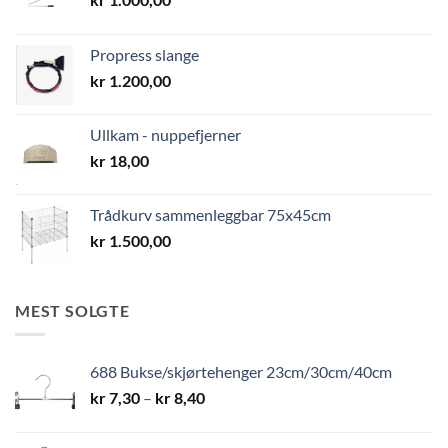
Propress slange
kr
1.200,00
Ullkam - nuppefjerner
kr
18,00
Trådkurv sammenleggbar 75x45cm
kr
1.500,00
MEST SOLGTE
688 Bukse/skjørtehenger 23cm/30cm/40cm
Prisområde:
kr
7,30
–
kr
8,40
kr 7,30
til