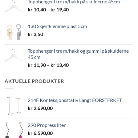
Topphenger i tre m/hakk på skulderne 45cm
kr 8,40
Prisområde:
kr
10,40
–
kr
19,40
kr 10,40
til
130 Skjerfklemme plast 5cm
kr 19,40
kr
3,50
Topphenger i tre m/hakk og gummi på skulderne
45 cm
Prisområde:
kr
11,90
–
kr
13,40
kr 11,90
til
AKTUELLE PRODUKTER
kr 13,40
214F Konfeksjonsstativ Langt FORSTERKET
kr
2.690,00
290 Propress liten
kr
6.590,00