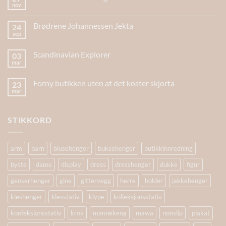
nov
Brødrene Johannessen Jekta
24
sep
Scandinavian Explorer
03
mar
Forny butikken uten at det koster skjorta
23
mar
STIKKORD
arm
barn
blusehenger
buksehenger
butikkinnredning
byste
dame
display
dress
dresshenger
dukke
figur
genserhenger
gine
gittervegg
herre
holder
jakkehenger
kleshenger
klesstativ
klype
kolleksjonsstativ
konfeksjonsstativ
krok
mannekeng
mawa
nonslip
plakat