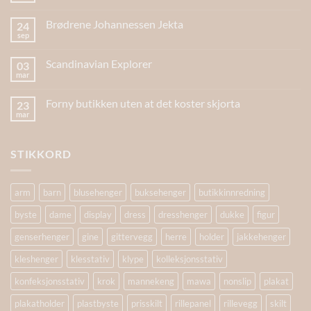
Brødrene Johannessen Jekta
24
sep
Scandinavian Explorer
03
mar
Forny butikken uten at det koster skjorta
23
mar
STIKKORD
arm
barn
blusehenger
buksehenger
butikkinnredning
byste
dame
display
dress
dresshenger
dukke
figur
genserhenger
gine
gittervegg
herre
holder
jakkehenger
kleshenger
klesstativ
klype
kolleksjonsstativ
konfeksjonsstativ
krok
mannekeng
mawa
nonslip
plakat
plakatholder
plastbyste
prisskilt
rillepanel
rillevegg
skilt