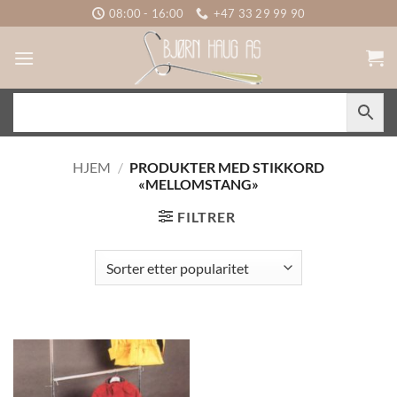
Skip
08:00 - 16:00
+47 33 29 99 90
to
content
HJEM
/
PRODUKTER MED STIKKORD
«MELLOMSTANG»
FILTRER