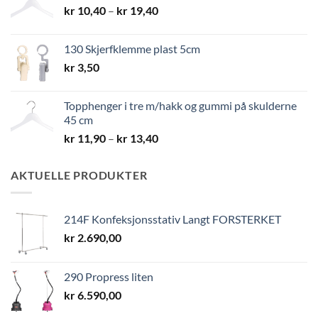
Prisområde:
kr
10,40
–
kr
19,40
kr 10,40
til
130 Skjerfklemme plast 5cm
kr 19,40
kr
3,50
Topphenger i tre m/hakk og gummi på skulderne
45 cm
Prisområde:
kr
11,90
–
kr
13,40
kr 11,90
til
AKTUELLE PRODUKTER
kr 13,40
214F Konfeksjonsstativ Langt FORSTERKET
kr
2.690,00
290 Propress liten
kr
6.590,00