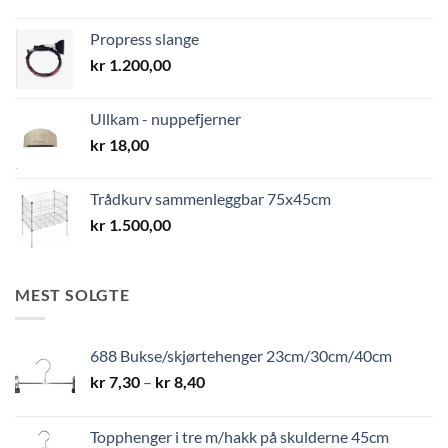
Propress slange
kr
1.200,00
Ullkam - nuppefjerner
kr
18,00
Trådkurv sammenleggbar 75x45cm
kr
1.500,00
MEST SOLGTE
688 Bukse/skjørtehenger 23cm/30cm/40cm
Prisområde:
kr
7,30
–
kr
8,40
kr 7,30
til
Topphenger i tre m/hakk på skulderne 45cm
kr 8,40