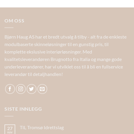
OM OSS
Bjørn Haug AS har et bredt utvalg å tilby - alt fra de enkleste
modulbaserte skinneløsninger til en gunstig pris, til
komplette ekslusive interiørløsninger. Med
kvalitetsleverandøren Brugnotto fra Italia og mange gode
underleverandører, har vi utviklet oss til å bli en fullservice
leverandør til detaljhandlen!
SISTE INNLEGG
TIL Tromsø Idrettslag
27
nov