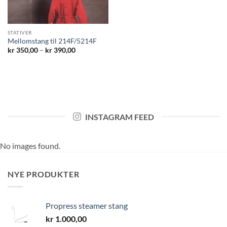
STATIVER
Mellomstang til 214F/5214F
Prisområde:
kr
350,00
–
kr
390,00
kr 350,00
til
kr 390,00
INSTAGRAM FEED
No images found.
NYE PRODUKTER
Propress steamer stang
kr
1.000,00