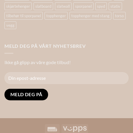
skjørtehenger
slatboard
slatwall
sporpanel
spyd
stativ
tilbehør til sporpanel
topphenger
topphenger med stang
torso
vegg
MELD DEG PÅ VÅRT NYHETSBREV
Ikke gå glipp av våre gode tilbud!
Alternative:
Invoice
Vipps