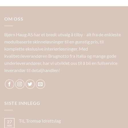
OM OSS
Bjørn Haug AS har et bredt utvalg å tilby - alt fra de enkleste
modulbaserte skinneløsninger til en gunstig pris, til
komplette ekslusive interiørløsninger. Med
kvalitetsleverandøren Brugnotto fra Italia og mange gode
underleverandører, har vi utviklet oss til å bli en fullservice
leverandør til detaljhandlen!
SISTE INNLEGG
TIL Tromsø Idrettslag
27
nov