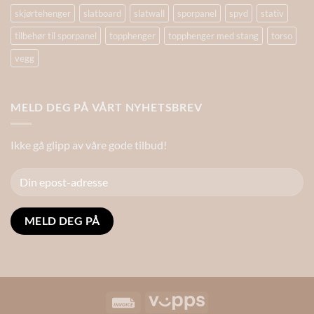
skjørtehenger
slatboard
slatwall
sporpanel
spyd
stativ
tilbehør til sporpanel
topphenger
topphenger med stang
torso
vegg
MELD DEG PÅ VÅRT NYHETSBREV
Ikke gå glipp av våre gode tilbud!
Alternative:
Invoice
Vipps