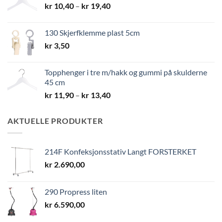
Prisområde:
kr
10,40
–
kr
19,40
kr 10,40
til
130 Skjerfklemme plast 5cm
kr 19,40
kr
3,50
Topphenger i tre m/hakk og gummi på skulderne
45 cm
Prisområde:
kr
11,90
–
kr
13,40
kr 11,90
til
AKTUELLE PRODUKTER
kr 13,40
214F Konfeksjonsstativ Langt FORSTERKET
kr
2.690,00
290 Propress liten
kr
6.590,00