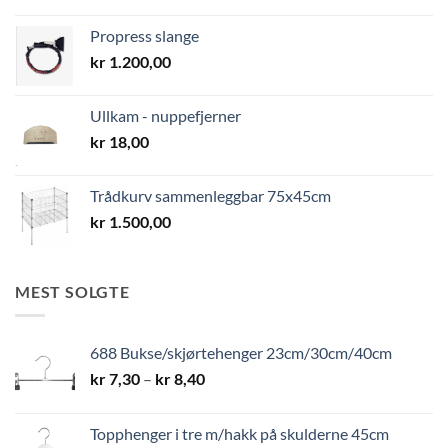
Propress slange
kr
1.200,00
Ullkam - nuppefjerner
kr
18,00
Trådkurv sammenleggbar 75x45cm
kr
1.500,00
MEST SOLGTE
688 Bukse/skjørtehenger 23cm/30cm/40cm
Prisområde:
kr
7,30
–
kr
8,40
kr 7,30
til
Topphenger i tre m/hakk på skulderne 45cm
kr 8,40