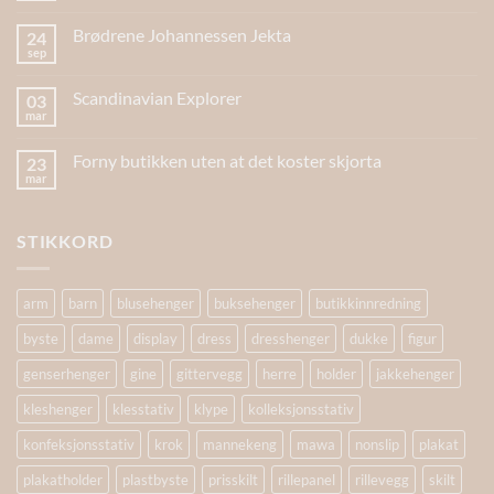
Brødrene Johannessen Jekta
24
sep
Scandinavian Explorer
03
mar
Forny butikken uten at det koster skjorta
23
mar
STIKKORD
arm
barn
blusehenger
buksehenger
butikkinnredning
byste
dame
display
dress
dresshenger
dukke
figur
genserhenger
gine
gittervegg
herre
holder
jakkehenger
kleshenger
klesstativ
klype
kolleksjonsstativ
konfeksjonsstativ
krok
mannekeng
mawa
nonslip
plakat
plakatholder
plastbyste
prisskilt
rillepanel
rillevegg
skilt