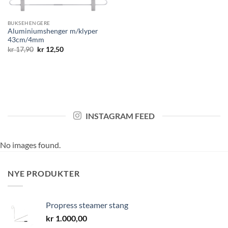
BUKSEHENGERE
Aluminiumshenger m/klyper
43cm/4mm
Opprinnelig
Nåværende
kr
17,90
kr
12,50
pris
pris
var:
er:
kr 17,90.
kr 12,50.
INSTAGRAM FEED
No images found.
NYE PRODUKTER
Propress steamer stang
kr
1.000,00