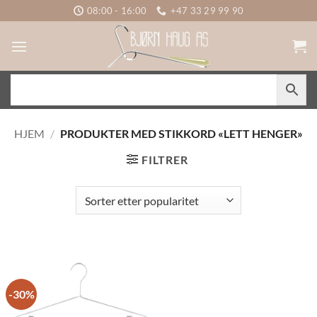
Skip
08:00 - 16:00
+47 33 29 99 90
to
content
HJEM
/
PRODUKTER MED STIKKORD «LETT HENGER»
FILTRER
-30%