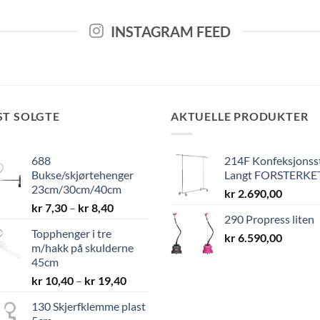
INSTAGRAM FEED
ST SOLGTE
AKTUELLE PRODUKTER
688
214F Konfeksjonss
Bukse/skjørtehenger
Langt FORSTERKE
23cm/30cm/40cm
kr
2.690,00
Prisområde:
kr
7,30
–
kr
8,40
290 Propress liten
kr 7,30
Topphenger i tre
til
kr
6.590,00
m/hakk på skulderne
kr 8,40
45cm
Prisområde:
kr
10,40
–
kr
19,40
kr 10,40
130 Skjerfklemme plast
til