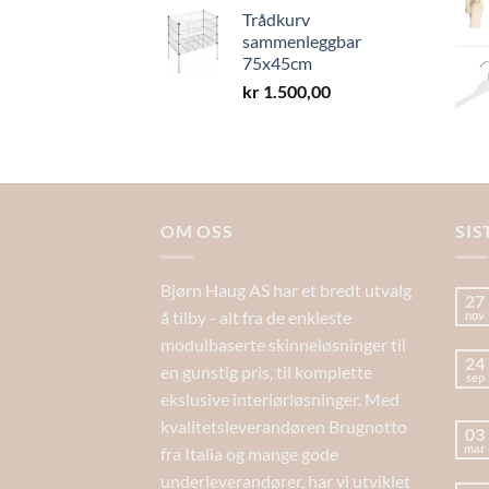
Trådkurv
sammenleggbar
75x45cm
kr
1.500,00
OM OSS
SIS
Bjørn Haug AS har et bredt utvalg
27
å tilby - alt fra de enkleste
nov
modulbaserte skinneløsninger til
24
en gunstig pris, til komplette
sep
ekslusive interiørløsninger. Med
kvalitetsleverandøren Brugnotto
03
mar
fra Italia og mange gode
underleverandører, har vi utviklet