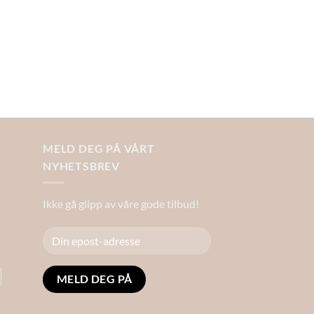
MELD DEG PÅ VÅRT
NYHETSBREV
Ikke gå glipp av våre gode tilbud!
Alternative: