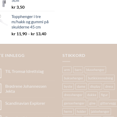
5cm
kr 19,40
kr
3,50
Topphenger i tre
m/hakk og gummi på
skulderne 45 cm
Prisområde:
kr
11,90
–
kr
13,40
kr 11,90
til
kr 13,40
TE INNLEGG
STIKKORD
arm
barn
blusehenger
TIL Tromsø Idrettslag
buksehenger
butikkinnredning
Brødrene Johannessen
byste
dame
display
dress
Jekta
dresshenger
dukke
figur
Scandinavian Explorer
genserhenger
gine
gittervegg
herre
holder
jakkehenger