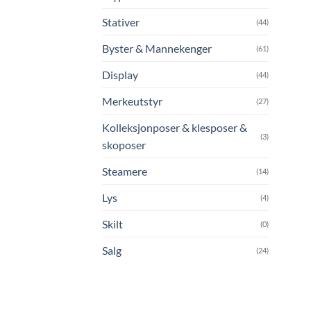
Stativer
(44)
Byster & Mannekenger
(61)
Display
(44)
Merkeutstyr
(27)
Kolleksjonposer & klesposer &
(3)
skoposer
Steamere
(14)
Lys
(4)
Skilt
(0)
Salg
(24)