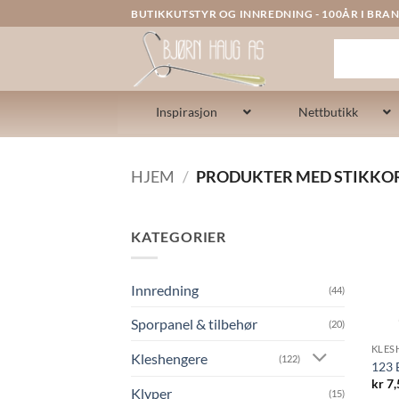
Skip
BUTIKKUTSTYR OG INNREDNING - 100ÅR I BRAN
to
content
Inspirasjon
Nettbutikk
HJEM
/
PRODUKTER MED STIKKO
KATEGORIER
Innredning
(44)
Sporpanel & tilbehør
(20)
KLES
Kleshengere
(122)
123 
kr
7,
Klyper
(15)