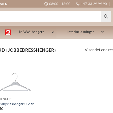
08:00 - 16:00
+47 33 29 99 90
SJEN!
MAWA-hengere
Interiørløsninger
Viser det ene re
RD «JOBBEDRESSHENGER»
HENGERE
Babykleshenger 0-2 år
50