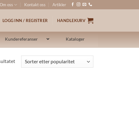
Om oss
Kontakt oss
Artikler
LOGG INN / REGISTRER
HANDLEKURV
Kundereferanser
Kataloger
sultatet