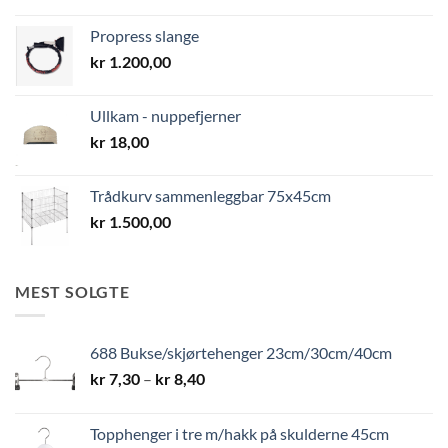
Propress slange
kr
1.200,00
Ullkam - nuppefjerner
kr
18,00
Trådkurv sammenleggbar 75x45cm
kr
1.500,00
MEST SOLGTE
688 Bukse/skjørtehenger 23cm/30cm/40cm
Prisområde:
kr
7,30
–
kr
8,40
kr 7,30
til
Topphenger i tre m/hakk på skulderne 45cm
kr 8,40