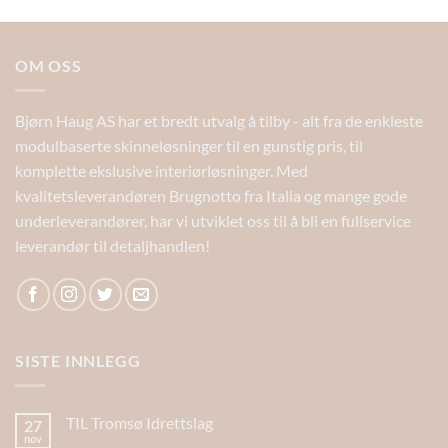
OM OSS
Bjørn Haug AS har et bredt utvalg å tilby - alt fra de enkleste
modulbaserte skinneløsninger til en gunstig pris, til
komplette ekslusive interiørløsninger. Med
kvalitetsleverandøren Brugnotto fra Italia og mange gode
underleverandører, har vi utviklet oss til å bli en fullservice
leverandør til detaljhandlen!
SISTE INNLEGG
TIL Tromsø Idrettslag
27
nov