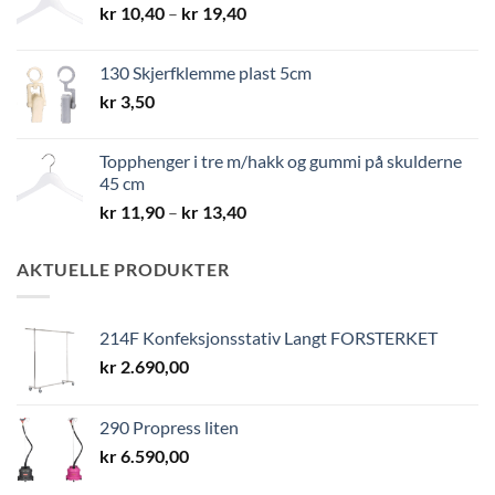
Prisområde:
kr
10,40
–
kr
19,40
kr 10,40
til
130 Skjerfklemme plast 5cm
kr 19,40
kr
3,50
Topphenger i tre m/hakk og gummi på skulderne
45 cm
Prisområde:
kr
11,90
–
kr
13,40
kr 11,90
til
AKTUELLE PRODUKTER
kr 13,40
214F Konfeksjonsstativ Langt FORSTERKET
kr
2.690,00
290 Propress liten
kr
6.590,00