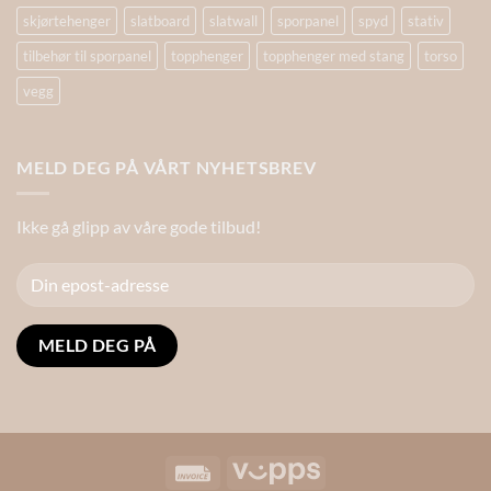
skjørtehenger
slatboard
slatwall
sporpanel
spyd
stativ
tilbehør til sporpanel
topphenger
topphenger med stang
torso
vegg
MELD DEG PÅ VÅRT NYHETSBREV
Ikke gå glipp av våre gode tilbud!
Alternative:
Invoice
Vipps