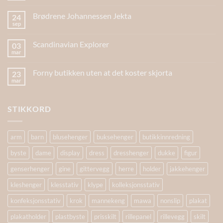
Brødrene Johannessen Jekta
24
sep
Scandinavian Explorer
03
mar
Forny butikken uten at det koster skjorta
23
mar
STIKKORD
arm
barn
blusehenger
buksehenger
butikkinnredning
byste
dame
display
dress
dresshenger
dukke
figur
genserhenger
gine
gittervegg
herre
holder
jakkehenger
kleshenger
klesstativ
klype
kolleksjonsstativ
konfeksjonsstativ
krok
mannekeng
mawa
nonslip
plakat
plakatholder
plastbyste
prisskilt
rillepanel
rillevegg
skilt