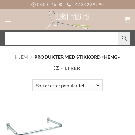
Skip
08:00 - 16:00
+47 33 29 99 90
to
content
HJEM
/
PRODUKTER MED STIKKORD «HENG»
FILTRER