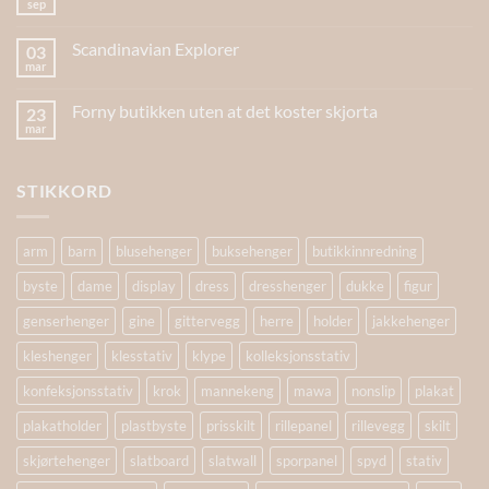
sep
Scandinavian Explorer
03
mar
Forny butikken uten at det koster skjorta
23
mar
STIKKORD
arm
barn
blusehenger
buksehenger
butikkinnredning
byste
dame
display
dress
dresshenger
dukke
figur
genserhenger
gine
gittervegg
herre
holder
jakkehenger
kleshenger
klesstativ
klype
kolleksjonsstativ
konfeksjonsstativ
krok
mannekeng
mawa
nonslip
plakat
plakatholder
plastbyste
prisskilt
rillepanel
rillevegg
skilt
skjørtehenger
slatboard
slatwall
sporpanel
spyd
stativ