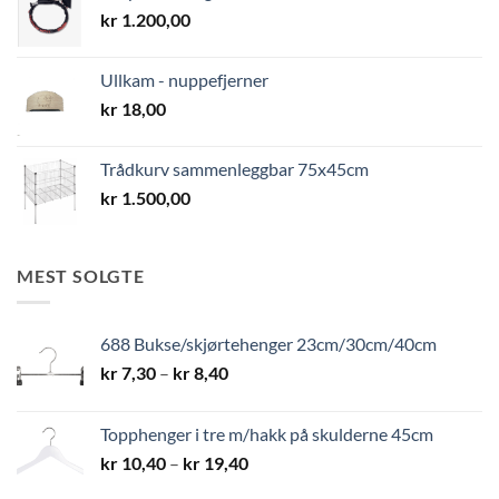
kr
1.200,00
Ullkam - nuppefjerner
kr
18,00
Trådkurv sammenleggbar 75x45cm
kr
1.500,00
MEST SOLGTE
688 Bukse/skjørtehenger 23cm/30cm/40cm
Prisområde:
kr
7,30
–
kr
8,40
kr 7,30
til
Topphenger i tre m/hakk på skulderne 45cm
kr 8,40
Prisområde:
kr
10,40
–
kr
19,40
kr 10,40