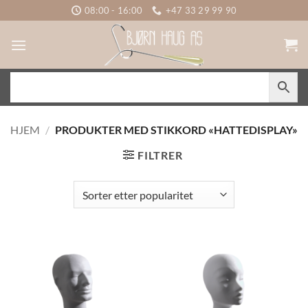
Skip
08:00 - 16:00
+47 33 29 99 90
to
content
HJEM
/
PRODUKTER MED STIKKORD «HATTEDISPLAY»
FILTRER