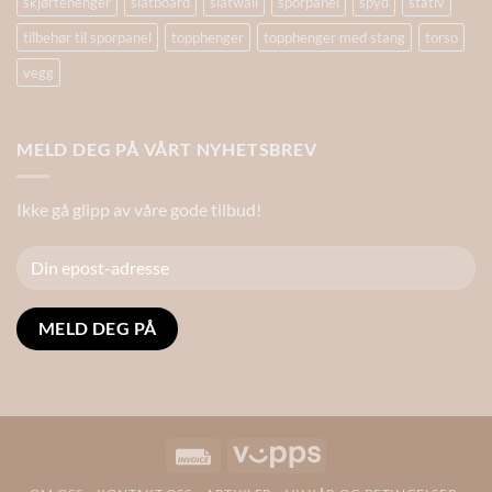
skjørtehenger
slatboard
slatwall
sporpanel
spyd
stativ
tilbehør til sporpanel
topphenger
topphenger med stang
torso
vegg
MELD DEG PÅ VÅRT NYHETSBREV
Ikke gå glipp av våre gode tilbud!
Alternative:
Invoice
Vipps