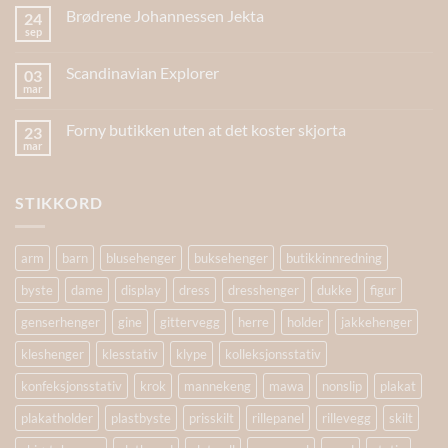
Brødrene Johannessen Jekta
24
sep
Scandinavian Explorer
03
mar
Forny butikken uten at det koster skjorta
23
mar
STIKKORD
arm
barn
blusehenger
buksehenger
butikkinnredning
byste
dame
display
dress
dresshenger
dukke
figur
genserhenger
gine
gittervegg
herre
holder
jakkehenger
kleshenger
klesstativ
klype
kolleksjonsstativ
konfeksjonsstativ
krok
mannekeng
mawa
nonslip
plakat
plakatholder
plastbyste
prisskilt
rillepanel
rillevegg
skilt