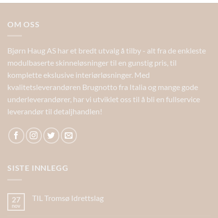
OM OSS
Bjørn Haug AS har et bredt utvalg å tilby - alt fra de enkleste
modulbaserte skinneløsninger til en gunstig pris, til
komplette ekslusive interiørløsninger. Med
kvalitetsleverandøren Brugnotto fra Italia og mange gode
underleverandører, har vi utviklet oss til å bli en fullservice
leverandør til detaljhandlen!
SISTE INNLEGG
TIL Tromsø Idrettslag
27
nov