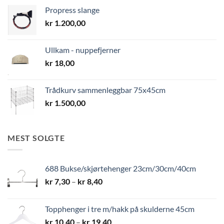
Propress slange
kr
1.200,00
Ullkam - nuppefjerner
kr
18,00
Trådkurv sammenleggbar 75x45cm
kr
1.500,00
MEST SOLGTE
688 Bukse/skjørtehenger 23cm/30cm/40cm
Prisområde:
kr
7,30
–
kr
8,40
kr 7,30
til
Topphenger i tre m/hakk på skulderne 45cm
kr 8,40
Prisområde:
kr
10,40
–
kr
19,40