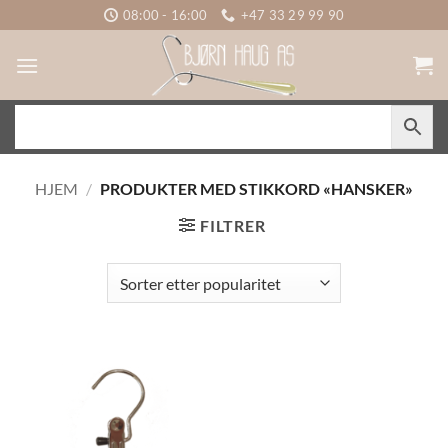
Skip
08:00 - 16:00
+47 33 29 99 90
to
content
HJEM
/
PRODUKTER MED STIKKORD «HANSKER»
FILTRER