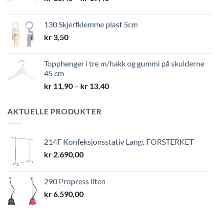
kr 10,40
til
130 Skjerfklemme plast 5cm
kr 19,40
kr
3,50
Topphenger i tre m/hakk og gummi på skulderne
45 cm
Prisområde:
kr
11,90
–
kr
13,40
kr 11,90
til
AKTUELLE PRODUKTER
kr 13,40
214F Konfeksjonsstativ Langt FORSTERKET
kr
2.690,00
290 Propress liten
kr
6.590,00