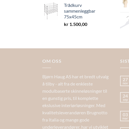
Trådkurv
sammenleggbar
75x45cm
kr
1.500,00
OM OSS
SIS
Bjørn Haug AS har et bredt utvalg
27
å tilby - alt fra de enkleste
nov
modulbaserte skinneløsninger til
24
en gunstig pris, til komplette
sep
ekslusive interiørløsninger. Med
kvalitetsleverandøren Brugnotto
03
mar
fra Italia og mange gode
underleverandører, har vi utviklet