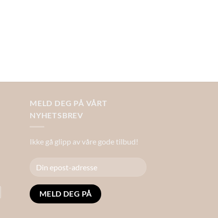
MELD DEG PÅ VÅRT
NYHETSBREV
Ikke gå glipp av våre gode tilbud!
Alternative: