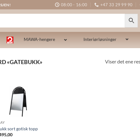
08:00 - 16:00
+47 33 29 99 90
SJEN!
MAWA-hengere
Interiørløsninger
Viser det ene re
RD «GATEBUKK»
LAY
ukk sort gotisk topp
495,00