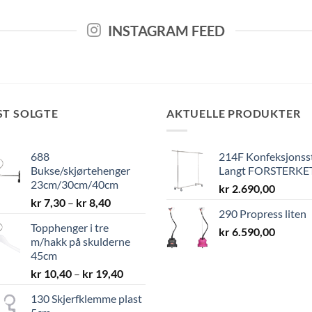
INSTAGRAM FEED
ST SOLGTE
AKTUELLE PRODUKTER
688
214F Konfeksjonss
Bukse/skjørtehenger
Langt FORSTERKE
23cm/30cm/40cm
kr
2.690,00
Prisområde:
kr
7,30
–
kr
8,40
290 Propress liten
kr 7,30
Topphenger i tre
til
kr
6.590,00
m/hakk på skulderne
kr 8,40
45cm
Prisområde:
kr
10,40
–
kr
19,40
kr 10,40
130 Skjerfklemme plast
til