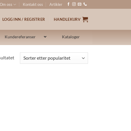
Om oss
Kontakt oss
Artikler
LOGG INN / REGISTRER
HANDLEKURV
Kundereferanser
Kataloger
sultatet