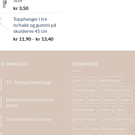
5cm
kr 19,40
kr
3,50
Topphenger i tre
m/hakk og gummi på
skulderne 45 cm
Prisområde:
kr
11,90
–
kr
13,40
kr 11,90
til
kr 13,40
TE INNLEGG
STIKKORD
arm
barn
blusehenger
TIL Tromsø Idrettslag
buksehenger
butikkinnredning
Brødrene Johannessen
byste
dame
display
dress
Jekta
dresshenger
dukke
figur
Scandinavian Explorer
genserhenger
gine
gittervegg
herre
holder
jakkehenger