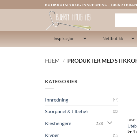
Skip
BUTIKKUTSTYR OG INNREDNING - 100ÅR I BRAN
to
content
Inspirasjon
Nettbutikk
HJEM
/
PRODUKTER MED STIKKO
KATEGORIER
Innredning
(44)
Sporpanel & tilbehør
(20)
DISP
Kleshengere
(122)
Uteb
kr
1.
Klyper
(15)