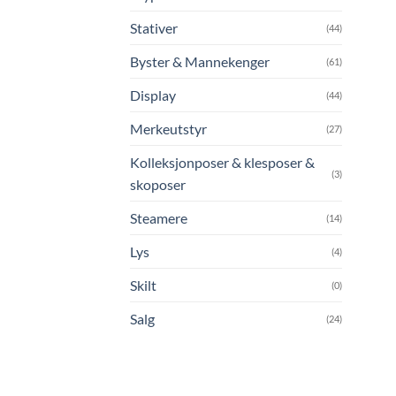
Stativer
(44)
Byster & Mannekenger
(61)
Display
(44)
Merkeutstyr
(27)
Kolleksjonposer & klesposer &
(3)
skoposer
Steamere
(14)
Lys
(4)
Skilt
(0)
Salg
(24)