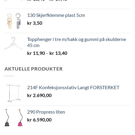
kr 10,40
til
130 Skjerfklemme plast 5cm
kr 19,40
kr
3,50
Topphenger i tre m/hakk og gummi på skulderne
45 cm
Prisområde:
kr
11,90
–
kr
13,40
kr 11,90
til
AKTUELLE PRODUKTER
kr 13,40
214F Konfeksjonsstativ Langt FORSTERKET
kr
2.690,00
290 Propress liten
kr
6.590,00