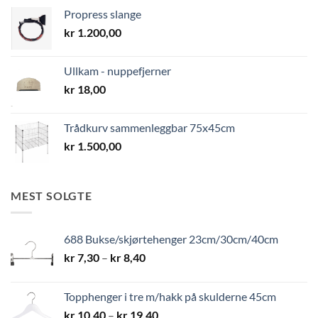
Propress slange
kr
1.200,00
Ullkam - nuppefjerner
kr
18,00
Trådkurv sammenleggbar 75x45cm
kr
1.500,00
MEST SOLGTE
688 Bukse/skjørtehenger 23cm/30cm/40cm
Prisområde:
kr
7,30
–
kr
8,40
kr 7,30
til
Topphenger i tre m/hakk på skulderne 45cm
kr 8,40
Prisområde:
kr
10,40
–
kr
19,40