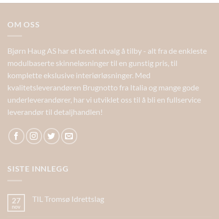
OM OSS
Bjørn Haug AS har et bredt utvalg å tilby - alt fra de enkleste
modulbaserte skinneløsninger til en gunstig pris, til
komplette ekslusive interiørløsninger. Med
kvalitetsleverandøren Brugnotto fra Italia og mange gode
underleverandører, har vi utviklet oss til å bli en fullservice
leverandør til detaljhandlen!
SISTE INNLEGG
TIL Tromsø Idrettslag
27
nov